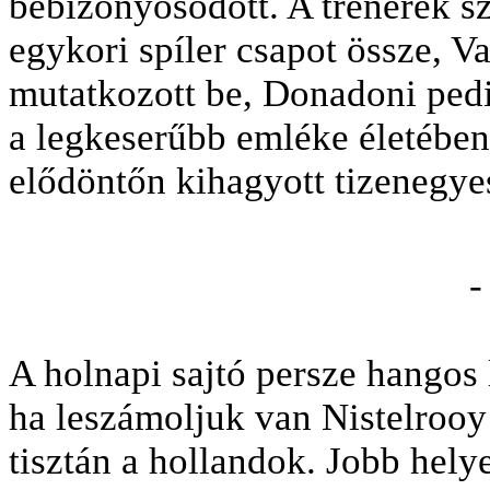
bebizonyosodott. A trénerek 
egykori spíler csapot össze, Va
mutatkozott be, Donadoni pedi
a legkeserűbb emléke életében:
elődöntőn kihagyott tizenegyes
-
A holnapi sajtó persze hangos 
ha leszámoljuk van Nistelrooy 
tisztán a hollandok. Jobb hely