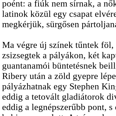
poént: a fiúk nem sírnak, a nők
latinok közül egy csapat elvére
megkérjük, sürgősen pártoljan
Ma végre új színek tűntek föl,
zsizsegtek a pályákon, két kap
guantanamói büntetésnek beil
Ribery után a zöld gyepre lépe
pályázhatnak egy Stephen Kin
eddig a tetovált gladiátorok d
eddig a legnépszerűbb pont, s 