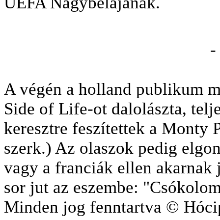
UEFA Nagybélájának.
-
A végén a holland publikum m
Side of Life-ot dalolászta, telje
keresztre feszítettek a Monty P
szerk.
) Az olaszok pedig elgo
vagy a franciák ellen akarnak 
sor jut az eszembe: "Csókolo
Minden jog fenntartva © Hóci