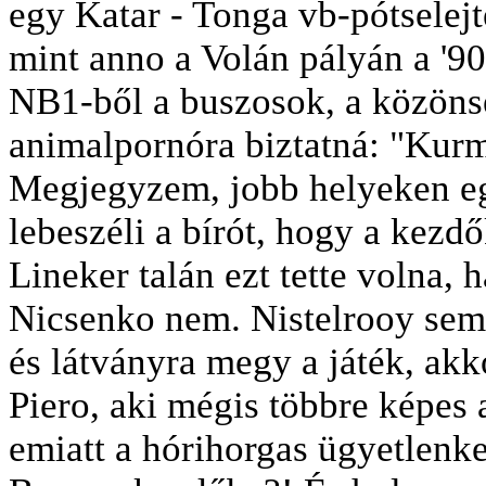
egy Katar - Tonga vb-pótselej
mint anno a Volán pályán a '90
NB1-ből a buszosok, a közön
animalpornóra biztatná: "Kurma
Megjegyzem, jobb helyeken egy
lebeszéli a bírót, hogy a kezd
Lineker talán ezt tette volna, h
Nicsenko nem. Nistelrooy sem.
és látványra megy a játék, ak
Piero, aki mégis többre képes
emiatt a hórihorgas ügyetlenke