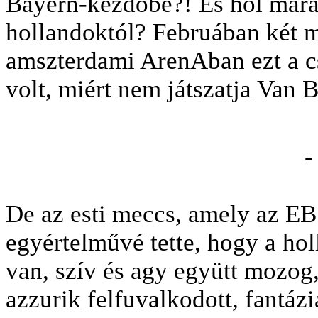
Bayern-kezdőbe?! És hol marad
hollandoktól? Februában két m
amszterdami ArenAban ezt a cso
volt, miért nem játszatja Van B
-
De az esti meccs, amely az EB
egyértelművé tette, hogy a ho
van, szív és agy együtt mozog,
azzurik felfuvalkodott, fantáz