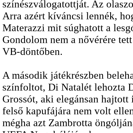
színészválogatottját. Az olaszo
Arra azért kíváncsi lennék, ho
Materazzi mit súghatott a lesgó
Gondolom nem a nővérére tett
VB-döntőben.
A második játékrészben beleha
színfoltot, Di Natalét lehozta
Grossót, aki elegánsan hajtott 
felső kapufájára nem volt ellen
mégha azt Zambrotta öngóljának