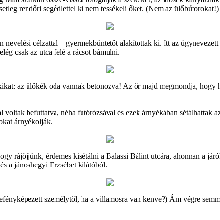
setleg rendőri segédlettel ki nem tessékeli őket. (Nem az ülőbútorokat!)
an nevelési célzattal – gyermekbüntetőt alakítottak ki. Itt az úgynevezet
elég csak az utca felé a rácsot bámulni.
okikat: az ülőkék oda vannak betonozva! Az őr majd megmondja, hogy ho
voltak befuttatva, néha futórózsával és ezek árnyékában sétálhattak 
rokat árnyékolják.
ogy rájöjjünk, érdemes kisétálni a Balassi Bálint utcára, ahonnan a jár
és a jánoshegyi Erzsébet kilátóból.
 lefényképezett személytől, ha a villamosra van kenve?) Ám végre semm