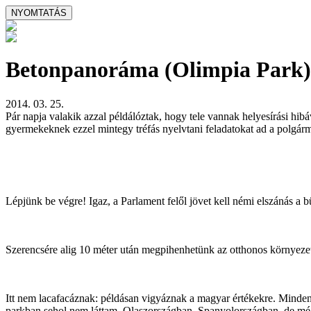
Betonpanoráma (Olimpia Park)
2014. 03. 25.
Pár napja valakik azzal példálóztak, hogy tele vannak helyesírási hib
gyermekeknek ezzel mintegy tréfás nyelvtani feladatokat ad a polgárm
Lépjünk be végre! Igaz, a Parlament felől jövet kell némi elszánás a bü
Szerencsére alig 10 méter után megpihenhetünk az otthonos környezetb
Itt nem lacafacáznak: példásan vigyáznak a magyar értékekre. Minden 
parkban sehol nem láttam. Olaszországban, Spanyolországban, de még 