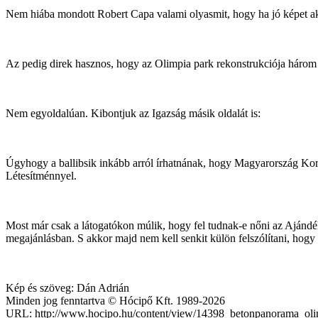
Nem hiába mondott Robert Capa valami olyasmit, hogy ha jó képet ak
Az pedig direk hasznos, hogy az Olimpia park rekonstrukciója három 
Nem egyoldalúan. Kibontjuk az Igazság másik oldalát is:
Úgyhogy a ballibsik inkább arról írhatnának, hogy Magyarország Kor
Létesítménnyel.
Most már csak a látogatókon múlik, hogy fel tudnak-e nőni az Ajándék
megajánlásban. S akkor majd nem kell senkit külön felszólítani, hogy
Kép és szöveg: Dán Adrián
Minden jog fenntartva © Hócipő Kft. 1989-2026
URL: http://www.hocipo.hu/content/view/14398_betonpanorama_ol