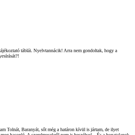
 tájékoztató táblái. Nyelvtannácik! Arra nem gondoltak, hogy a
esírását?!
 Tolnát, Baranyát, sőt még a határon kívül is jártam, de ilyet
meg hasonló. A szerelmesekről nem is beszélve!... És a honatalanok