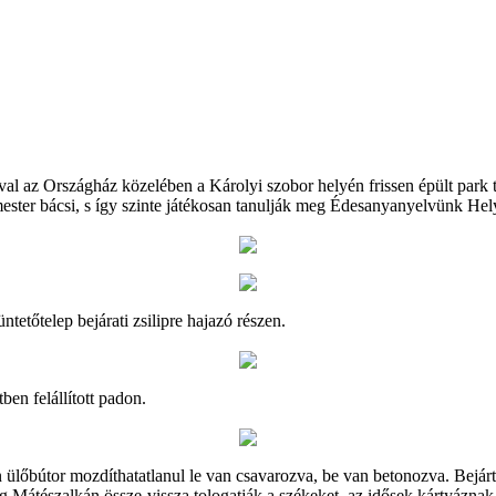
ával az Országház közelében a Károlyi szobor helyén frissen épült park
ester bácsi, s így szinte játékosan tanulják meg Édesanyanyelvünk Hely
ntetőtelep bejárati zsilipre hajazó részen.
en felállított padon.
ülőbútor mozdíthatatlanul le van csavarozva, be van betonozva. Bejártam
Mátészalkán össze-vissza tologatják a székeket, az idősek kártyáznak 