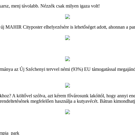
arsz, menj távolabb. Nézzék csak milyen igaza volt!
új MAHIR Cityposter elhelyezésére is lehetőséget adott, ahonnan a par
mánya az Új Széchenyi tervvel némi (93%) EU támogatással megajándék
hoz? A költővel szólva, azt kérem fővárosunk lakóitól, hogy annyi ene
 rendeltetésének megfelelően használja a kutyavécét. Bátran kimondhatju
impia_park