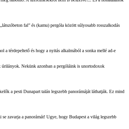
t „látszóbeton fal” és (kamu) pergóla között súlyosabb rosszalkodás
l a térdepeltető és hogy a nyitás alkalmából a sonka mellé ad-e
az úrilányok. Nekünk azonban a pergóláink is unortodoxok
ókelők a pesti Dunapart talán legszebb panorámáját láthatják. Ez mind
i se zavarja a panorámát! Ugye, hogy Budapest a világ legszebb