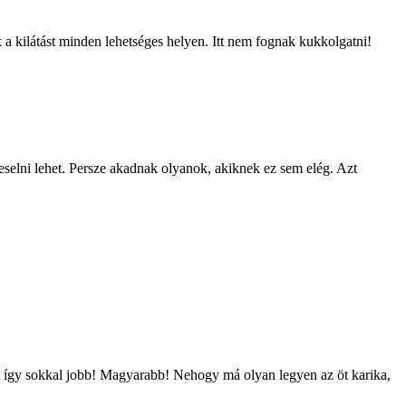
k a kilátást minden lehetséges helyen. Itt nem fognak kukkolgatni!
yeselni lehet. Persze akadnak olyanok, akiknek ez sem elég. Azt
rt így sokkal jobb! Magyarabb! Nehogy má olyan legyen az öt karika,