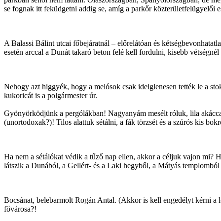
se fognak itt feküdgetni addig se, amíg a parkőr közterületfelügyelői e
A Balassi Bálint utcai főbejáratnál – előrelátóan és kétségbevonhatatl
esetén arccal a Dunát takaró beton felé kell fordulni, kisebb vétségnél 
Nehogy azt higgyék, hogy a melósok csak ideiglenesen tették le a st
kukoricát is a polgármester úr.
Gyönyörködjünk a pergólákban! Nagyanyám mesélt róluk, lila akáccal 
(unortodoxak?)! Tilos alattuk sétálni, a fák törzsét és a szúrós kis bok
Ha nem a sétálókat védik a tűző nap ellen, akkor a céljuk vajon mi? H
látszik a Dunából, a Gellért- és a Laki hegyből, a Mátyás templomból 
Bocsánat, belebarmolt Rogán Antal. (Akkor is kell engedélyt kérni a
fővárosa?!