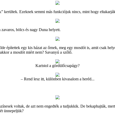
alak” kerültek. Ezeknek semmi más funkciójuk nincs, mint hogy eltakarjá
a zavaros, bölcs és nagy Duna helyett.
 Ide építettek egy kis házat az őrnek, meg egy mosdót is, amit csak hel
, akkor a mosdót miért nem? Savanyú a szőlő.
Karistol a gördülőcsapágy?
– Rend lesz itt, különben kivasalom a heréd...
 színesek voltak, de azt nem engedték a tudjukkik. De bekaphajták, me
ét ünnepeljük?