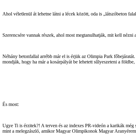
Ahol véletlenül át lehetne látni a lécek között, oda is „látszóbeton f
Szerencsére vannak részek, ahol most megtanulhatják, mit kell nézni 
Néhány betonfallal arrébb már el is érjük az Olimpia Park főbejáratát.
mondják, hogy ha már a kosárpályát be lehetett sűlyeszeteni a földbe
És most:
Ugye Ti is érzitek?! A terven és az indexes PR-videón a karikák még
mint a melegzászló, amikor Magyar Olimpikonok Magyar Aranyérem