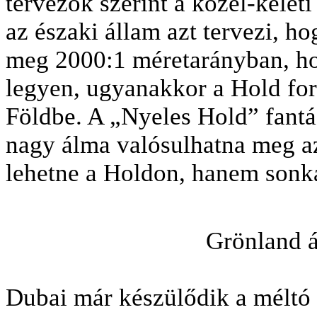
tervezők szerint a közel-kelet
az északi állam azt tervezi, ho
meg 2000:1 méretarányban, hogy
legyen, ugyanakkor a Hold for
Földbe. A „Nyeles Hold” fantáz
nagy álma valósulhatna meg a
lehetne a Holdon, hanem sonká
Grönland 
Dubai már készülődik a méltó v