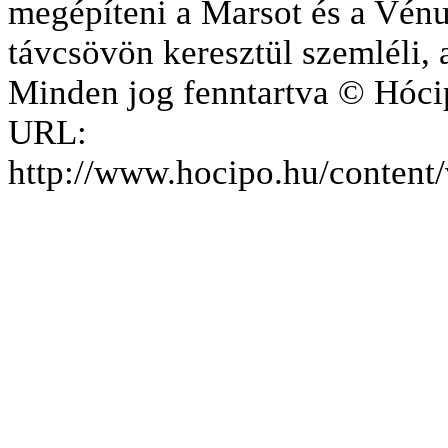
megépíteni a Marsot és a Vénu
távcsövön keresztül szemléli, a
Minden jog fenntartva © Hóci
URL:
http://www.hocipo.hu/conten