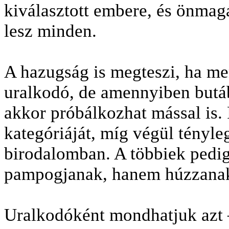
kiválasztott embere, és önmagá
lesz minden.
A hazugság is megteszi, ha men
uralkodó, de amennyiben butáb
akkor próbálkozhat mással is. 
kategóriáját, míg végül tényle
birodalomban. A többiek pedig
pampogjanak, hanem húzzanak
Uralkodóként mondhatjuk azt –