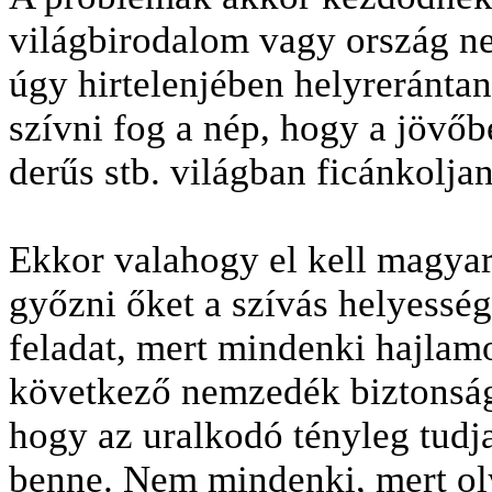
világbirodalom vagy ország ne
úgy hirtelenjében helyrerántan
szívni fog a nép, hogy a jövő
derűs stb. világban ficánkolja
Ekkor valahogy el kell magyará
győzni őket a szívás helyessé
feladat, mert mindenki hajlamo
következő nemzedék biztonságb
hogy az uralkodó tényleg tudja
benne. Nem mindenki, mert oly