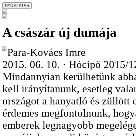
A császár új dumája
Para-Kovács Imre
2015. 06. 10. · Hócipő 2015/1
Mindannyian kerülhetünk abba
kell irányítanunk, esetleg vala
országot a hanyatló és züllöt
érdemes megfontolnunk, hogyan
emberek legnagyobb megelége