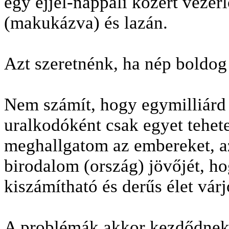
egy éjjel-nappali közért vezé
(makukázva) és lazán.
Azt szeretnénk, ha nép boldog 
Nem számít, hogy egymilliárd a
uralkodóként csak egyet tehet
meghallgatom az embereket, a
birodalom (ország) jövőjét, ho
kiszámítható és derűs élet vár
A problémák akkor kezdődnek,