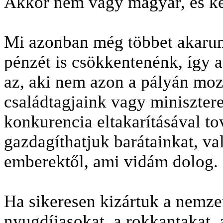
Akkor nem vagy magyar, és ké
Mi azonban még többet akarun
pénzét is csökkentenénk, így 
az, aki nem azon a pályán moz
családtagjaink vagy miniszterei
konkurencia eltakarításával t
gazdagíthatjuk barátainkat, v
embe­rektől, ami vidám dolog.
Ha sikeresen kizártuk a nemzet
nyugdíjasokat, a rokkantakat,