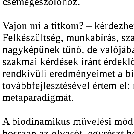
csemegeszőlőhöz.
Vajon mi a titkom? – kérdezhet
Felkészültség, munkabírás, sza
nagyképűnek tűnő, de valójába
szakmai kérdések iránt érdekl
rendkívüli eredményeimet a b
továbbfejlesztésével értem el:
metaparadigmát.
A biodinamikus művelési mód 
hosszan az olvasót, egyrészt h