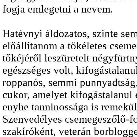
fogja emlegetni a nevem.
Hatévnyi áldozatos, szinte se
előállítanom a tökéletes cseme
tőkéjéről leszüretelt négyfürt
egészséges volt, kifogástalanul
roppanós, semmi punnyadtság, 
cukor, amelyet kifogástalanul 
enyhe tanninossága is remekül 
Szenvedélyes csemegeszőlő-fo
szakíróként, veterán borblogg