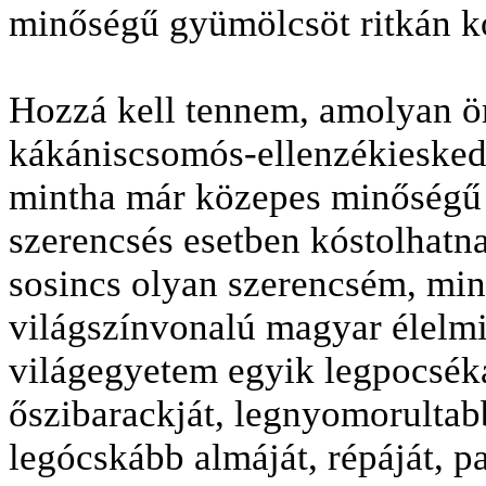
minőségű gyümölcsöt ritkán kó
Hozzá kell tennem, amolyan ör
kákániscsomós-ellenzékiesked
mintha már közepes minőségű 
szerencsés esetben kóstolhat
sosincs olyan szerencsém, min
világszínvonalú magyar élelmi
világegyetem egyik legpocséka
őszibarackját, legnyomorultabb
legócskább almáját, répáját, p