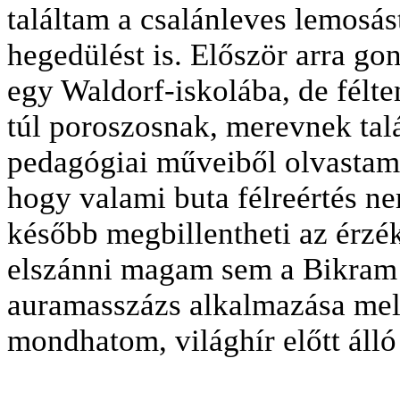
találtam a csalánleves lemosást,
hegedülést is. Először arra g
egy Waldorf-iskolába, de félt
túl poroszosnak, merevnek tal
pedagógiai műveiből olvastam 
hogy valami buta félreértés ne
később megbillentheti az érzé
elszánni magam sem a Bikram 
auramasszázs alkalmazása mell
mondhatom, világhír előtt álló