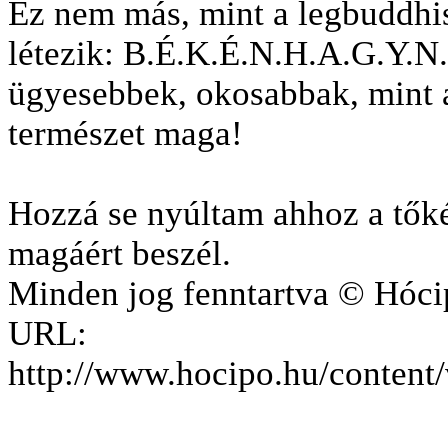
Ez nem más, mint a legbuddhis
létezik: B.É.K.É.N.H.A.G.Y.N.
ügyesebbek, okosabbak, mint a
természet maga!
Hozzá se nyúltam ahhoz a tőké
magáért beszél.
Minden jog fenntartva © Hóci
URL:
http://www.hocipo.hu/content