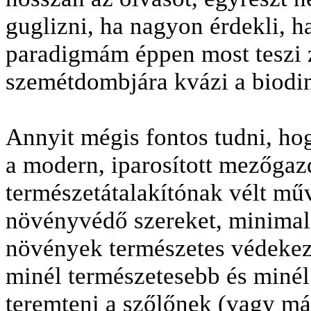
guglizni, ha nagyon érdekli, h
paradigmám éppen most teszi z
szemétdombjára kvázi a biodi
Annyit mégis fontos tudni, ho
a modern, iparosított mezőgazd
természetátalakítónak vélt m
növényvédő szereket, minimali
növények természetes védekező
minél természetesebb és minél
teremteni a szőlőnek (vagy m