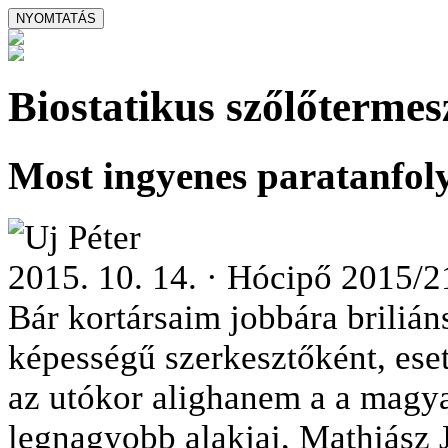
Biostatikus szőlőtermes
Most ingyenes paratanfol
Uj Péter
2015. 10. 14. · Hócipő 2015/2
Bár kortársaim jobbára briliáns
képességű szerkesztőként, ese
az utókor alighanem a a magya
legnagyobb alakjai, Mathiász 