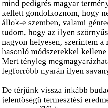
mind pedigrés magyar termény
kellett gondolkoznom, hogy ne
állok-e szemben, valami géntec
tudom, hogy az ilyen szörnyűsé
nagyon helyesen, szerintem a m
hasonló módszerekkel kellene 
Mert tényleg megmagyarázhata
legforróbb nyarán ilyen savan
De térjünk vissza inkább buda
jelentőségű termesztési eredm