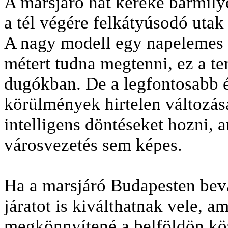
A marsjáró hat kereke bármily
a tél végére felkátyúsodó uta
A nagy modell egy napelemes f
métert tudna megtenni, ez a te
dugókban. De a legfontosabb é
körülmények hirtelen változás
intelligens döntéseket hozni, 
városvezetés sem képes.
Ha a marsjáró Budapesten bevá
járatot is kiválthatnak vele, a
megkönnyítené a belföldön kö