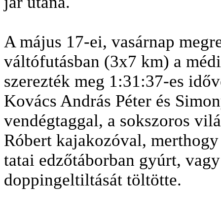
jár utána.
A május 17-ei, vasárnap megr
váltófutásban (3x7 km) a médi
szerezték meg 1:31:37-es időv
Kovács András Péter és Simon
vendégtaggal, a sokszoros vi
Róbert kajakozóval, merthogy 
tatai edzőtáborban gyúrt, vagy
doppingeltiltását töltötte.