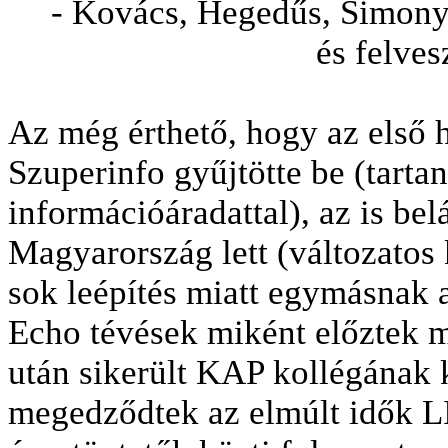
- Kovács, Hegedűs, Simonyi
és felves
Az még érthető, hogy az első 
Szuperinfo gyűjtötte be (tartani
információáradattal), az is bel
Magyarország lett (változatos
sok leépítés miatt egymásnak a
Echo tévések miként előztek m
után sikerült KAP kollégának k
megedződtek az elmúlt idők L