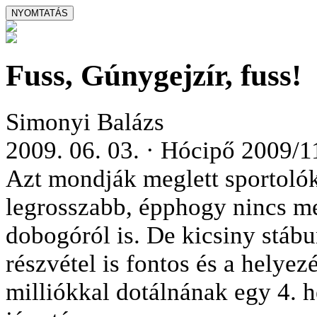
Fuss, Gúnygejzír, fuss!
Simonyi Balázs
2009. 06. 03. · Hócipő 2009/1
Azt mondják meglett sportolók,
legrosszabb, épphogy nincs meg
dobogóról is. De kicsiny stáb
részvétel is fontos és a helye
milliókkal dotálnának egy 4. h