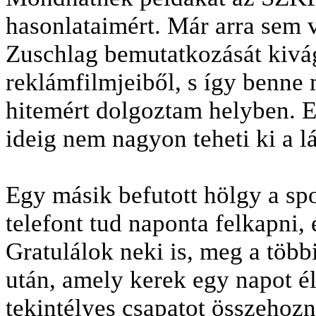
hasonlataimért. Már arra sem v
Zuschlag bemutatkozását kivág
reklámfilmjeiből, s így benne
hitemért dolgoztam helyben. E
ideig nem nagyon teheti ki a l
Egy másik befutott hölgy a spo
telefont tud naponta felkapni,
Gratulálok neki is, meg a több
után, amely kerek egy napot él
tekintélyes csapatot összehoz