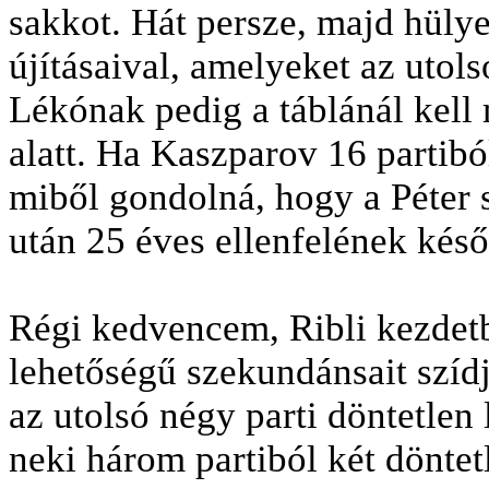
sakkot. Hát persze, majd hüly
újításaival, amelyeket az utols
Lékónak pedig a táblánál kell
alatt. Ha Kaszparov 16 partibó
miből gondolná, hogy a Péter s
után 25 éves ellenfelének későb
Régi kedvencem, Ribli kezdet
lehetőségű szekundánsait szídj
az utolsó négy parti döntetle
neki három partiból két döntetl