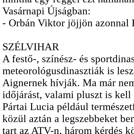
Vasárnapi Újságban:
- Orbán Viktor jöjjön azonnal
SZÉLVIHAR
A festő-, színész- és sportdina
meteorológusdinasztiák is les
Aignernek hívják. Ma már ne
időjárást, valami pluszt is kel
Pártai Lucia például természe
közül aztán a legszebbeket be
tart az ATV-n, három kérdés köz