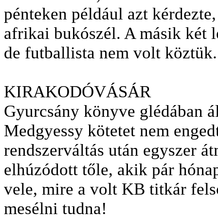
pénteken például azt kérdezte,
afrikai bukószél. A másik két
de futballista nem volt köztük.
KIRAKODÓVÁSÁR
Gyurcsány könyve glédában ál
Medgyessy kötetet nem engedté
rendszerváltás után egyszer át
elhúzódott tőle, akik pár hóna
vele, mire a volt KB titkár fel
mesélni tudna!