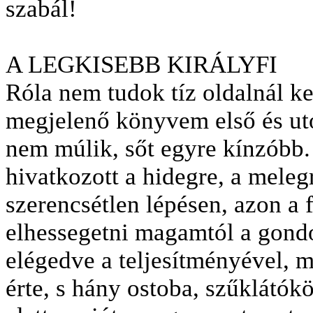
szabál!
A LEGKISEBB KIRÁLYFI
Róla nem tudok tíz oldalnál ke
megjelenő könyvem első és utol
nem múlik, sőt egyre kínzóbb.
hivatkozott a hidegre, a meleg
szerencsétlen lépésen, azon 
elhessegetni magamtól a gondo
elégedve a teljesítményével,
érte, s hány ostoba, szűklátók