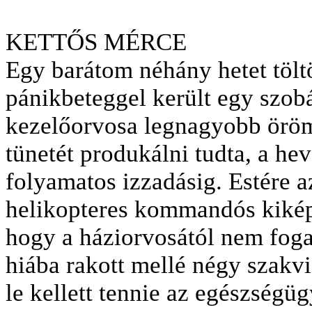
KETTŐS MÉRCE
Egy barátom néhány hetet töltö
pánikbeteggel került egy szob
kezelőorvosa legnagyobb örömé
tünetét produkálni tudta, a he
folyamatos izzadásig. Estére az
helikopteres kommandós kikép
hogy a háziorvosától nem fogad
hiába rakott mellé négy szakv
le kellett tennie az egészségüg