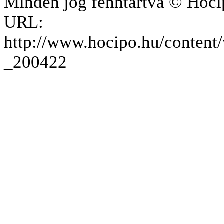
Minden jog fenntartva © Hóci
URL:
http://www.hocipo.hu/conten
_200422