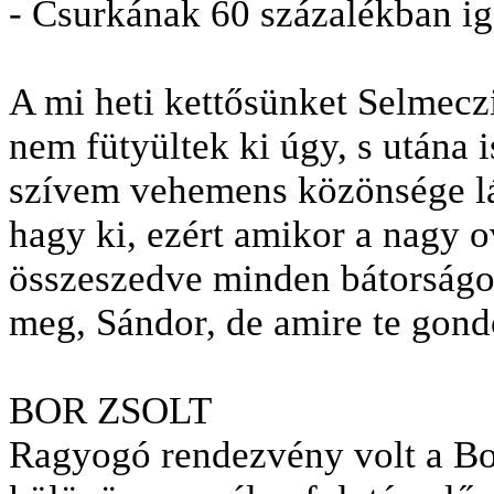
- Csurkának 60 százalékban ig
A mi heti kettősünket Selmeczi
nem fütyültek ki úgy, s utána 
szívem vehemens közönsége lá
hagy ki, ezért amikor a nagy o
összeszedve minden bátorságo
meg, Sándor, de amire te gondo
BOR ZSOLT
Ragyogó rendezvény volt a Bol