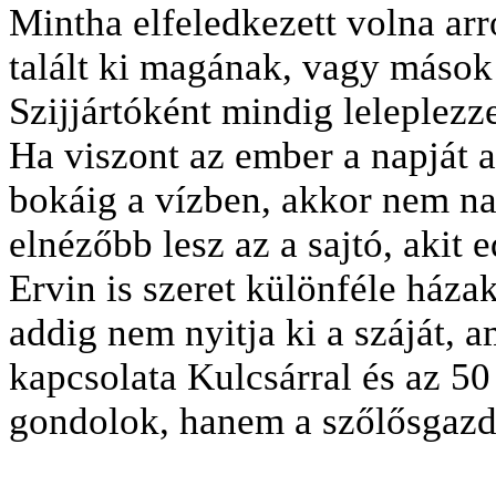
Mintha elfeledkezett volna arró
talált ki magának, vagy mások
Szijjártóként mindig leleplezz
Ha viszont az ember a napját a
bokáig a vízben, akkor nem na
elnézőbb lesz az a sajtó, akit 
Ervin is szeret különféle háza
addig nem nyitja ki a száját, 
kapcsolata Kulcsárral és az 50
gondolok, hanem a szőlősgazdá