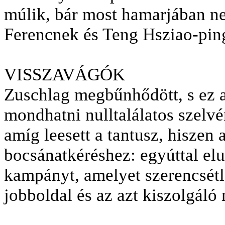
múlik, bár most hamarjában n
Ferencnek és Teng Hsziao-ping
VISSZAVÁGÓK
Zuschlag megbűnhődött, s ez a 
mondhatni nulltalálatos szelvén
amíg leesett a tantusz, hiszen 
bocsánatkéréshez:
egyúttal elu
kampányt, amelyet szerencsét
jobboldal és az azt kiszolgáló