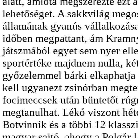
alatt, amióta megszerezte ezt 
lehetőséget. A sakkvilág mego
államának gyanús vállalkozása
időben megpattant, ám Kramny
játszmából egyet sem nyer ell
sportértéke majdnem nulla, két
győzelemmel bárki elkaphatja 
kell ugyanezt zsinórban megten
focimeccsek után büntetőt rúg
megtanulhat. Lékó viszont hétó
Botvinnik és a többi 12 klassz
magyar sajtó, ahogy a Polgár l