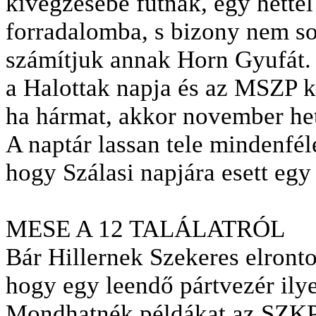
kivégzésébe futnak, egy hétte
forradalomba, s bizony nem s
számítjuk annak Horn Gyufát. H
a Halottak napja és az MSZP k
ha hármat, akkor november het
A naptár lassan tele mindenfé
hogy Szálasi napjára esett egy
MESE A 12 TALÁLATRÓL
Bár Hillernek Szekeres elrontot
hogy egy leendő pártvezér ilye
Mondhatnék példákat az SZKP 