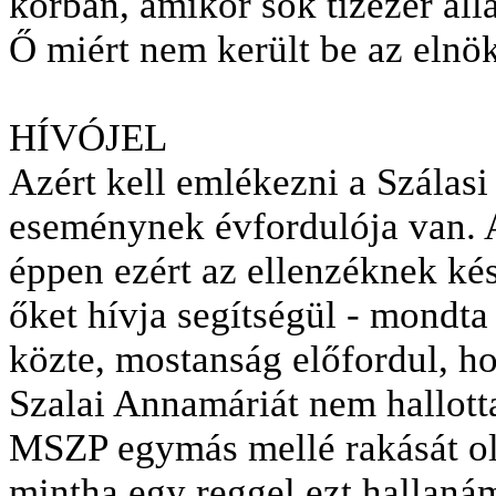
korban, amikor sok tízezer áll
Ő miért nem került be az elnö
HÍVÓJEL
Azért kell emlékezni a Szálasi
eseménynek évfordulója van. A
éppen ezért az ellenzéknek kés
őket hívja segítségül
- mondta
közte, mostanság előfordul, ho
Szalai Annamáriát nem hallotta
MSZP egymás mellé rakását ol
mintha egy reggel ezt hallan