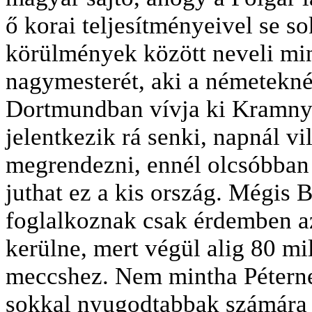
ő korai teljesítményeivel se s
körülmények között neveli mi
nagymesterét, aki a németeknél
Dortmundban vívja ki Kramnyi
jelentkezik rá senki, napnál v
megrendezni, ennél olcsóbban
juthat ez a kis ország. Mégis 
foglalkoznak csak érdemben az 
kerülne, mert végül alig 80 m
meccshez. Nem mintha Péterne
sokkal nyugodtabbak számára 