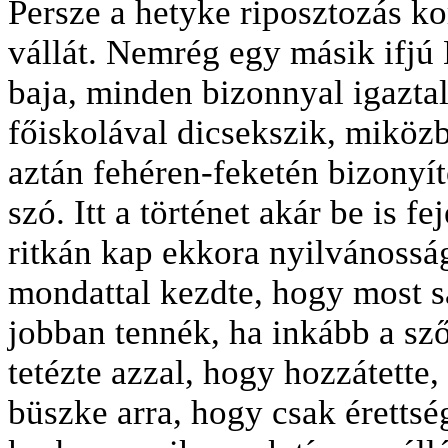
Persze a hetyke riposztozás k
vállát. Nemrég egy másik ifjú
baja, minden bizonnyal igazta
főiskolával dicsekszik, miközb
aztán fehéren-feketén bizonyít
szó. Itt a történet akár be is f
ritkán kap ekkora nyilvánosság
mondattal kezdte, hogy most s
jobban tennék, ha inkább a sz
tetézte azzal, hogy hozzátette
büszke arra, hogy csak éretts