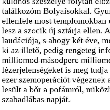
különös szeszélye folytán előz
találkozóm Bolyaisokkal. Gyur
ellenfele most templomokban e
lesz a szocik új sztárja ellen. 
laudációja, s ahogy két éve, m
ki az illető, pedig rengeteg in
milliomod másodperc milliomod
lézerjelenségeket is meg tudja
ezer szemoperációt végeznek a
lesült a bőr a pofámról, mikö
szabadlábas napját.