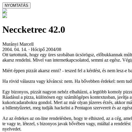
Neccketrec 42.0
Murányi Marcell
2004. 04. 14. · Hócipő 2004/08
Ott tartottunk, hogy egy üres szobában ücsörögsz, előbukkannak múltad 
akarsz rendelni. Mivel van internetkapcsolatod, semmi az egész. Végi
Miért éppen pizzát akarsz enni? - teszed fel a kérdést, és nem lesz-e
Ha rövid válaszra vagy kíváncsi: nem. Ha bővebben érdekel: nem tu
Egy bizonyos, pizzát nagyon nehéz elbaltázni, a legtöbb komoly pizzéri
Ráadásul a pizza, különösen egy számítógépes kontextusban, javítja az 
kukoricadarabokra gondol. Mert az már olyan júzeres érzés, akkor má
a billentyűzetet, meg tudják hackelni a Pentagon szervereit és az egész
Az az érdekes az on-line rendelésben, hogy te elhiszed, az a cég, amely
te vagy te, létezel, s bizonyos javak bővében vagy, miáltal a rendelés
nyelvedet.