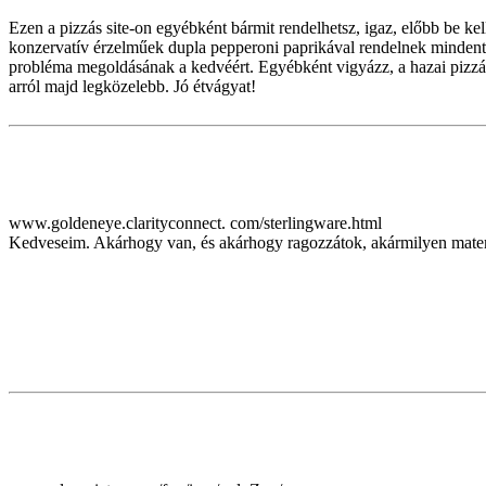
Ezen a pizzás site-on egyébként bármit rendelhetsz, igaz, előbb be kell
konzervatív érzelműek dupla pepperoni paprikával rendelnek mindent?
probléma megoldásának a kedvéért. Egyébként vigyázz, a hazai pizzás
arról majd legközelebb. Jó étvágyat!
www.goldeneye.clarityconnect. com/sterlingware.html
Kedveseim. Akárhogy van, és akárhogy ragozzátok, akármilyen matemat