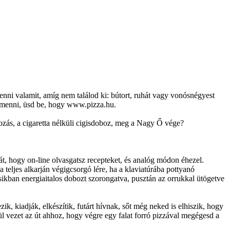
 enni valamit, amíg nem találod ki: bútort, ruhát vagy vonósnégyest
sz menni, üsd be, hogy www.pizza.hu.
kozás, a cigaretta nélküli cigisdoboz, meg a Nagy Ő vége?
dát, hogy on-line olvasgatsz recepteket, és analóg módon éhezel.
 teljes alkarján végigcsorgó lére, ha a klaviatúrába pottyanó
kban energiaitalos dobozt szorongatva, pusztán az orrukkal ütögetve
zik, kiadják, elkészítik, futárt hívnak, sőt még neked is elhiszik, hogy
tül vezet az út ahhoz, hogy végre egy falat forró pizzával megégesd a