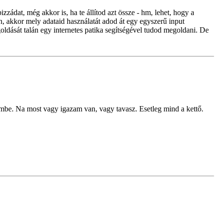
zzádat, még akkor is, ha te állítod azt össze - hm, lehet, hogy a
, akkor mely adataid használatát adod át egy egyszerű input
dását talán egy internetes patika segítségével tudod megoldani. De
mbe. Na most vagy igazam van, vagy tavasz. Esetleg mind a kettő.