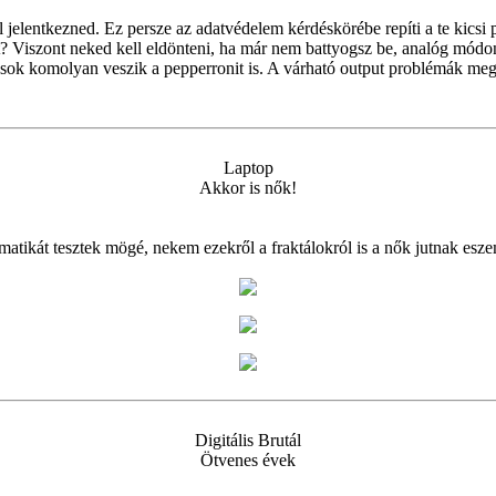
 jelentkezned. Ez persze az adatvédelem kérdéskörébe repíti a te kicsi pi
 Viszont neked kell eldönteni, ha már nem battyogsz be, analóg módon
ok komolyan veszik a pepperronit is. A várható output problémák megol
Laptop
Akkor is nők!
ikát tesztek mögé, nekem ezekről a fraktálokról is a nők jutnak esze
Digitális Brutál
Ötvenes évek