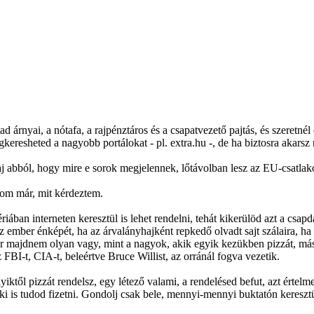
árnyai, a nótafa, a rajpénztáros és a csapatvezető pajtás, és szeretnél
gkeresheted a nagyobb portálokat - pl. extra.hu -, de ha biztosra akar
 baj abból, hogy mire e sorok megjelennek, lőtávolban lesz az EU-csatla
dom már, mit kérdeztem.
ában interneten keresztül is lehet rendelni, tehát kikerülöd azt a csap
ember énképét, ha az árvalányhajként repkedő olvadt sajt szálaira, ha a
r majdnem olyan vagy, mint a nagyok, akik egyik kezükben pizzát, mási
 FBI-t, CIA-t, beleértve Bruce Willist, az orránál fogva vezetik.
iktől pizzát rendelsz, egy létező valami, a rendelésed befut, azt értelme
t ki is tudod fizetni. Gondolj csak bele, mennyi-mennyi buktatón keresz