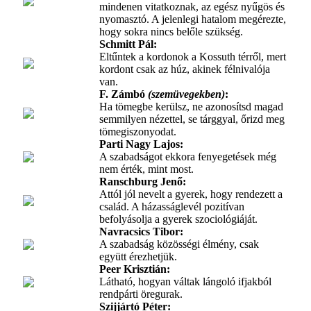
mindenen vitatkoznak, az egész nyűgös és
nyomasztó. A jelenlegi hatalom megérezte,
hogy sokra nincs belőle szükség.
Schmitt Pál
:
Eltűntek a kordonok a Kossuth térről, mert
kordont csak az húz, akinek félnivalója
van.
F. Zámbó
(szemüvegekben)
:
Ha tömegbe kerülsz, ne azonosítsd magad
semmilyen nézettel, se tárggyal, őrizd meg
tömegiszonyodat.
Parti Nagy Lajos
:
A szabadságot ekkora fenyegetések még
nem érték, mint most.
Ranschburg Jenő
:
Attól jól nevelt a gyerek, hogy rendezett a
család. A házasságlevél pozitívan
befolyásolja a gyerek szociológiáját.
Navracsics Tibor
:
A szabadság közösségi élmény, csak
együtt érezhetjük.
Peer Krisztián
:
Látható, hogyan váltak lángoló ifjakból
rendpárti öregurak.
Szijjártó Péter
: