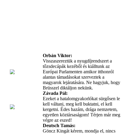
Orbán Viktor
:
Visszaszereztük a nyugdíjrendszert a
tőzsdecápák kezéből és kiálltunk az
Európai Parlamenten amikor itthonról
alantas támadásokat szerveztek a
magyarok lejáratására. Ne hagyjuk, hogy
Brüsszel diktáljon nekünk.
Závada Pál
:
Ezeket a hatalomgyakorlókat sürgősen le
kell váltani, meg kell buktatni, el kell
kergetni. Édes hazám, drága nemzetem,
egyetlen köztársaságom! Térjen már meg
végre az eszed!
Deutsch Tamás
:
Göncz Kingát kérem, mondja el, nincs