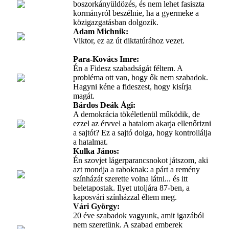
boszorkányüldözés, és nem lehet fasiszta
kormányról beszélnie, ha a gyermeke a
közigazgatásban dolgozik.
Adam Michnik
:
Viktor, ez az út diktatúrához vezet.
Para-Kovács Imre
:
Én a Fidesz szabadságát féltem. A
probléma ott van, hogy ők nem szabadok.
Hagyni kéne a fideszest, hogy kisírja
magát.
Bárdos Deák Ági
:
A demokrácia tökéletlenül működik, de
ezzel az érvvel a hatalom akarja ellenőrizni
a sajtót? Ez a sajtó dolga, hogy kontrollálja
a hatalmat.
Kulka János
:
Én szovjet lágerparancsnokot játszom, aki
azt mondja a raboknak: a párt a remény
színházát szerette volna látni... és itt
beletapostak. Ilyet utoljára 87-ben, a
kaposvári színházzal éltem meg.
Vári György
:
20 éve szabadok vagyunk, amit igazából
nem szeretünk. A szabad emberek