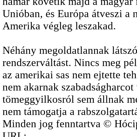
hamar követik majd a magyar 
Unióban, és Európa átveszi a ne
Amerika végleg leszakad.
Néhány megoldatlannak látszó 
rendszerváltást. Nincs meg p
az amerikai sas nem ejtette te
nem akarnak szabadságharcot v
tömeggyilkosról sem állnak m
nem támogatja a rabszolgatartás
Minden jog fenntartva © Hóci
URL: