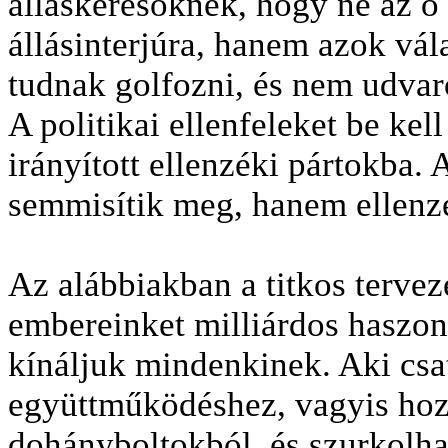
álláskeresőknek, hogy ne az ő
állásinterjúra, hanem azok vá
tudnak golfozni, és nem udvar
A politikai ellenfeleket be kell
irányított ellenzéki pártokba.
semmisítik meg, hanem ellenzé
Az alábbiakban a titkos tervez
embereinket milliárdos haszonh
kínáljuk mindenkinek. Aki csa
együttműködéshez, vagyis hozz
dohányboltokból, és szurkolha