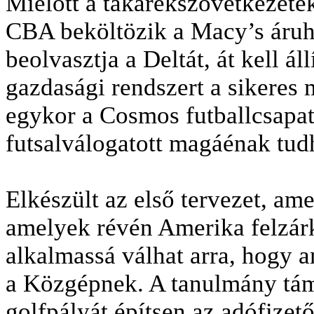
Mielőtt a takarékszövetkezetek
CBA beköltözik a Macy’s áruhá
beolvasztja a Deltát, át kell ál
gazdasági rendszert a sikeres 
egykor a Cosmos futballcsapat
futsalválogatott magáénak tudha
Elkészült az első tervezet, am
amelyek révén Amerika felzárk
alkalmassá válhat arra, hogy a
a Közgépnek. A tanulmány tá
golfpályát építsen az adófize