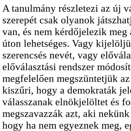
A tanulmány részletezi az új v
szerepét csak olyanok játszha
van, és nem kérdőjelezik meg a
úton lehetséges. Vagy kijelöljü
szerencsés nevét, vagy előválas
előválasztási rendszer módosí
megfelelően megszüntetjük az e
kiszűri, hogy a demokraták jel
válasszanak elnökjelöltet és f
megszavazzák azt, aki nekünk a
hogy ha nem egyeznek meg, eg