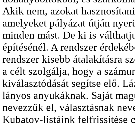
Akik nem, azokat hasznosítani
amelyeket pályázat útján nyerü
minden mást. De ki is válthatj
építésénél. A rendszer érdekébe
rendszer kisebb átalakításra s
a célt szolgálja, hogy a szám
kiválasztódását segítse elő. L
lányos anyukáknak. Saját mag
nevezzük el, választásnak nev
Kubatov-listáink felfrissítése 