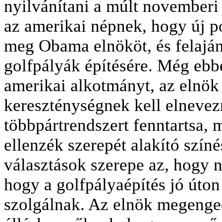
nyilvánítani a múlt novemberi
az amerikai népnek, hogy új po
meg Obama elnököt, és felajánl
golfpályák építésére. Még ebbe
amerikai alkotmányt, az elnök
kereszténységnek kell elnevezn
többpártrendszert fenntartsa,
ellenzék szerepét alakító színé
választások szerepe az, hogy 
hogy a golfpályaépítés jó úton 
szolgálnak. Az elnök megenged