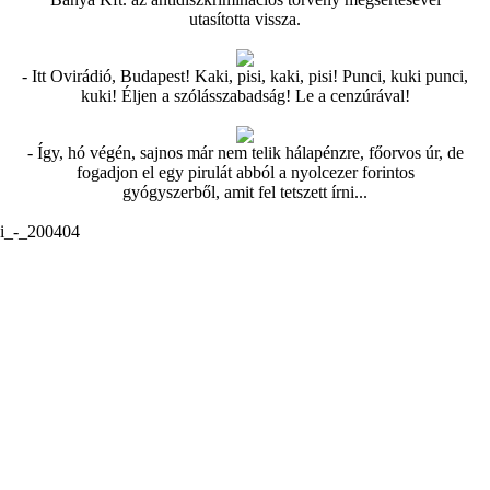
utasította vissza.
- Itt Ovirádió, Budapest! Kaki, pisi, kaki, pisi! Punci, kuki punci,
kuki! Éljen a szólásszabadság! Le a cenzúrával!
- Így, hó végén, sajnos már nem telik hálapénzre, főorvos úr, de
fogadjon el egy pirulát abból a nyolcezer forintos
gyógyszerből, amit fel tetszett írni...
ai_-_200404