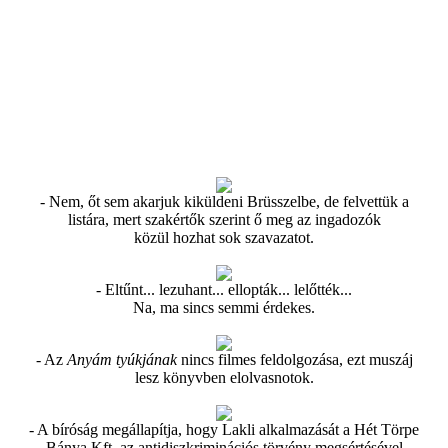
- Nem, őt sem akarjuk kiküldeni Brüsszelbe, de felvettük a
listára, mert szakértők szerint ő meg az ingadozók
közül hozhat sok szavazatot.
- Eltűnt... lezuhant... ellopták... lelőtték...
Na, ma sincs semmi érdekes.
- Az
Anyám tyúkjának
nincs filmes feldolgozása, ezt muszáj
lesz könyvben elolvasnotok.
- A bíróság megállapítja, hogy Lakli alkalmazását a Hét Törpe
Bánya Kft. az antidiszkriminációs törvény megsértésével