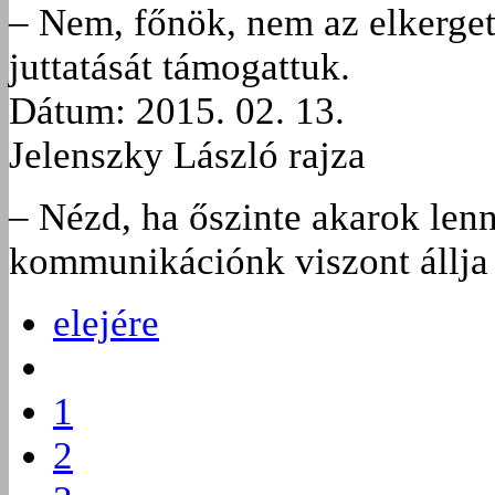
– Nem, főnök, nem az elkerget
juttatását támogattuk.
Dátum: 2015. 02. 13.
Jelenszky László rajza
– Nézd, ha őszinte akarok lenn
kommunikációnk viszont állja 
elejére
1
2