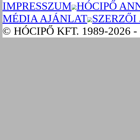
IMPRESSZUM
HÓCIPŐ AN
MÉDIA AJÁNLAT
SZERZŐI
© HÓCIPŐ KFT. 1989-2026