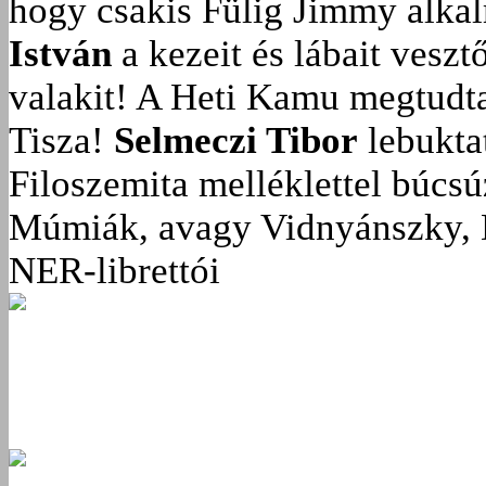
hogy csakis Fülig Jimmy alka
István
a kezeit és lábait veszt
valakit!
A Heti Kamu megtudta:
Tisza!
Selmeczi Tibor
lebukta
Filoszemita melléklettel búcs
Múmiák, avagy Vidnyánszky, 
NER-librettói