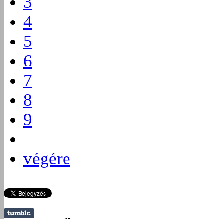
3
4
5
6
7
8
9
végére