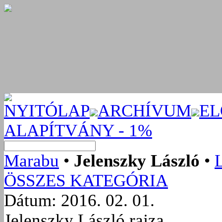
NYITÓLAP
ARCHÍVUM
EL
ALAPÍTVÁNY - 1%
Marabu
•
Jelenszky László
•
ÖSSZES KATEGÓRIA
Dátum: 2016. 02. 01.
Jelenszky László rajza