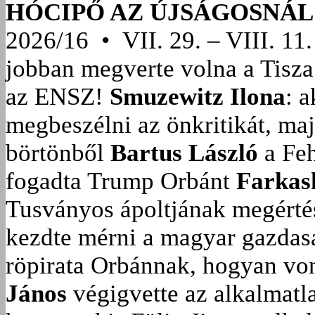
HÓCIPŐ AZ ÚJSÁGOSNÁL
2026/16 • VII. 29. – VIII. 11.
jobban megverte volna a Tisza
az ENSZ!
Smuzewitz Ilona
: 
megbeszélni az önkritikát, ma
börtönből
Bartus László
a Feh
fogadta Trump Orbánt
Farkas
Tusványos ápoltjának megérté
kezdte mérni a magyar gazdasá
röpirata Orbánnak, hogyan vonu
János
végigvette az alkalmatla