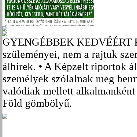
GYENGÉBBEK KEDVÉÉRT
szüleményei, nem a rajtuk sze
álhírek. • A Képzelt riportok á
személyek szólalnak meg benn
valódiak mellett alkalmanként 
Föld gömbölyű.