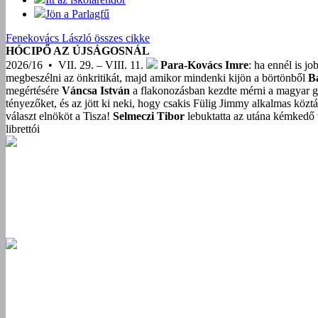
Jön a Parlagfű
Fenekovács László összes cikke
HÓCIPŐ AZ ÚJSÁGOSNÁL
2026/16 • VII. 29. – VIII. 11.
Para-Kovács Imre
: ha ennél is j
megbeszélni az önkritikát, majd amikor mindenki kijön a börtönből
B
megértésére
Váncsa István
a flakonozásban kezdte mérni a magyar g
tényezőket, és az jött ki neki, hogy csakis Fülig Jimmy alkalmas közt
választ elnököt a Tisza!
Selmeczi Tibor
lebuktatta az utána kémkedő t
librettói