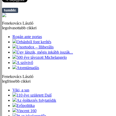
Fenekovács László
legolvasottabb cikkei
Rogán ante portas
Orbánból font kerítés
Unortodox – Illiberális
Úgy látszik, mégis inkább isszák...
500 éve távozott Michelangelo
A szóvivő
Atomtámadás
Fenekovács László
legfrissebb cikkei
Viki, a sas
110 éve született Dalí
Az építkezés folytatódik
Erőpolitika
Vincent 160
Itt az iskolarendőr