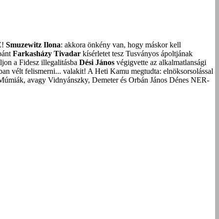
Z!
Smuzewitz Ilona
: akkora önkény van, hogy máskor kell
bánt
Farkasházy Tivadar
kísérletet tesz Tusványos ápoltjának
on a Fidesz illegalitásba
Dési János
végigvette az alkalmatlansági
an vélt felismerni... valakit!
A Heti Kamu megtudta: elnöksorsolással
Múmiák, avagy Vidnyánszky, Demeter és Orbán János Dénes NER-