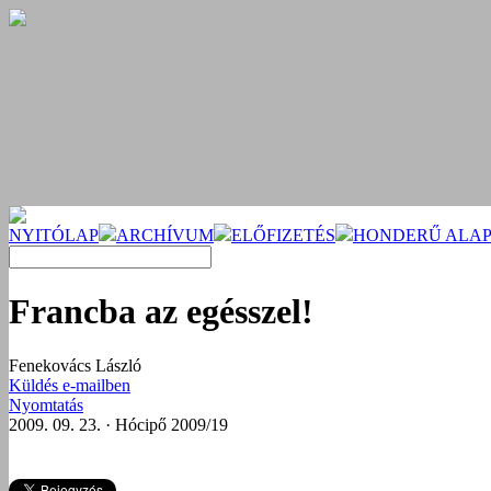
NYITÓLAP
ARCHÍVUM
ELŐFIZETÉS
HONDERŰ ALAP
Francba az egésszel!
Fenekovács László
Küldés e-mailben
Nyomtatás
2009. 09. 23. · Hócipő 2009/19