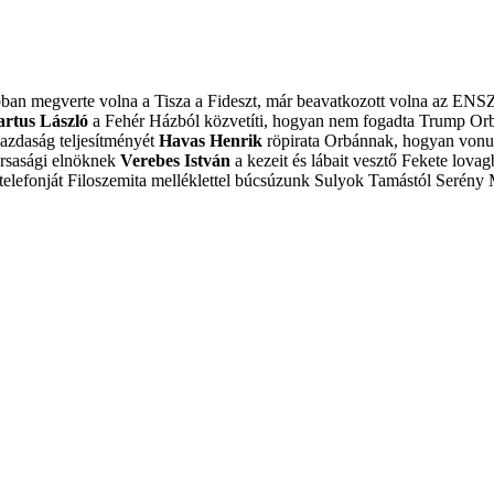
obban megverte volna a Tisza a Fideszt, már beavatkozott volna az ENS
artus László
a Fehér Házból közvetíti, hogyan nem fogadta Trump Or
azdaság teljesítményét
Havas Henrik
röpirata Orbánnak, hogyan vonulj
ársasági elnöknek
Verebes István
a kezeit és lábait vesztő Fekete lovagb
elefonját
Filoszemita melléklettel búcsúzunk Sulyok Tamástól
Serény 