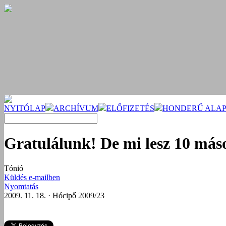
NYITÓLAP
ARCHÍVUM
ELŐFIZETÉS
HONDERŰ ALAP
Gratulálunk! De mi lesz 10 má
Tónió
Küldés e-mailben
Nyomtatás
2009. 11. 18. · Hócipő 2009/23