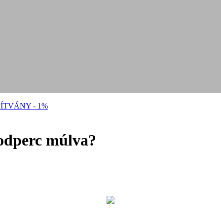
ÍTVÁNY - 1%
sodperc múlva?