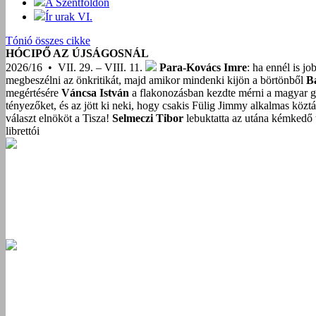
A Szentföldön
Ír urak VI.
Tónió összes cikke
HÓCIPŐ AZ ÚJSÁGOSNÁL
2026/16 • VII. 29. – VIII. 11.
Para-Kovács Imre
: ha ennél is j
megbeszélni az önkritikát, majd amikor mindenki kijön a börtönből
B
megértésére
Váncsa István
a flakonozásban kezdte mérni a magyar g
tényezőket, és az jött ki neki, hogy csakis Fülig Jimmy alkalmas közt
választ elnököt a Tisza!
Selmeczi Tibor
lebuktatta az utána kémkedő t
librettói