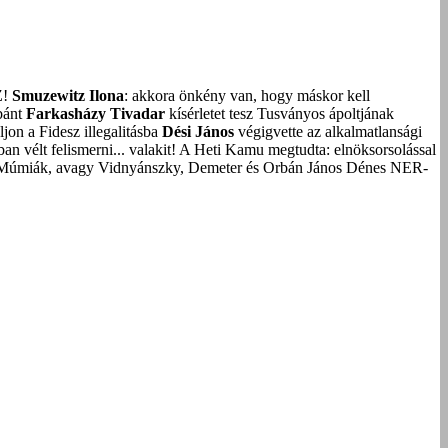
Z!
Smuzewitz Ilona
: akkora önkény van, hogy máskor kell
bánt
Farkasházy Tivadar
kísérletet tesz Tusványos ápoltjának
on a Fidesz illegalitásba
Dési János
végigvette az alkalmatlansági
an vélt felismerni... valakit!
A Heti Kamu megtudta: elnöksorsolással
Múmiák, avagy Vidnyánszky, Demeter és Orbán János Dénes NER-