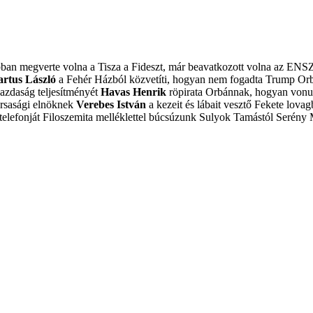
obban megverte volna a Tisza a Fideszt, már beavatkozott volna az ENS
artus László
a Fehér Házból közvetíti, hogyan nem fogadta Trump Or
azdaság teljesítményét
Havas Henrik
röpirata Orbánnak, hogyan vonulj
ársasági elnöknek
Verebes István
a kezeit és lábait vesztő Fekete lovagb
elefonját
Filoszemita melléklettel búcsúzunk Sulyok Tamástól
Serény 