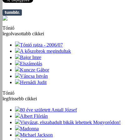
Tónió
legolvasottabb cikkei
Tónió rajza - 2006/07
A kőszobrok megindultak
Bajor Imre
Elszámolás
Kuncze Gábor
Váncsa István
Hernádi Judit
Tónió
legfrissebb cikkei
80 éve született Antall József
Albert Flórián
Vigyázat, elszabadult bikák lehetnek Mogyoródon!
Madonna
Michael Jackson