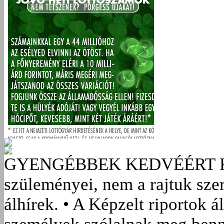
GYENGÉBBEK KEDVÉÉRT
szüleményei, nem a rajtuk sze
álhírek. • A Képzelt riportok á