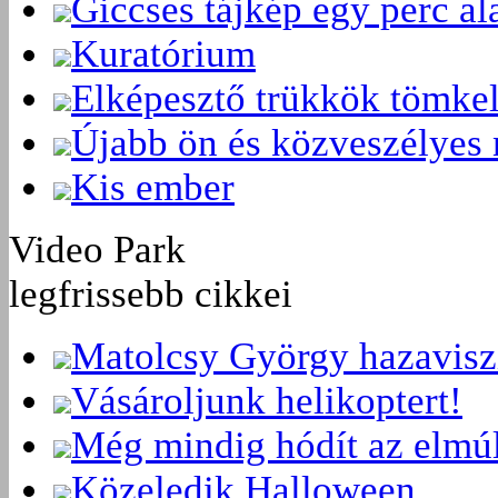
Giccses tájkép egy perc ala
Kuratórium
Elképesztő trükkök tömke
Újabb ön és közveszélyes 
Kis ember
Video Park
legfrissebb cikkei
Matolcsy György hazavisz
Vásároljunk helikoptert!
Még mindig hódít az elmú
Közeledik Halloween