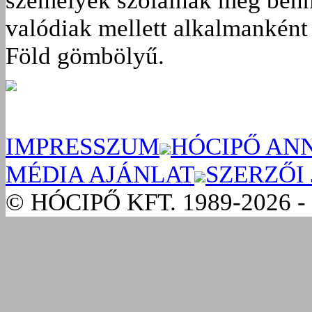
személyek szólalnak meg benn
valódiak mellett alkalmanként 
Föld gömbölyű.
IMPRESSZUM
HÓCIPŐ AN
MÉDIA AJÁNLAT
SZERZŐI
© HÓCIPŐ KFT. 1989-2026