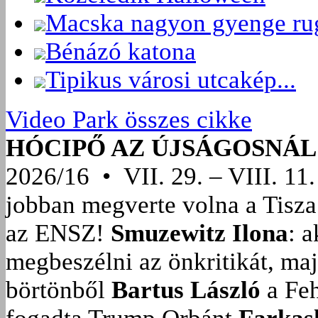
Macska nagyon gyenge ru
Bénázó katona
Tipikus városi utcakép...
Video Park összes cikke
HÓCIPŐ AZ ÚJSÁGOSNÁL
2026/16 • VII. 29. – VIII. 11.
jobban megverte volna a Tisza
az ENSZ!
Smuzewitz Ilona
: 
megbeszélni az önkritikát, ma
börtönből
Bartus László
a Feh