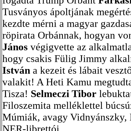
fogadta Trump Orbánt
Farkas
Tusványos ápoltjának megérté
kezdte mérni a magyar gazdasá
röpirata Orbánnak, hogyan vonu
János
végigvette az alkalmatla
hogy csakis Fülig Jimmy alka
István
a kezeit és lábait veszt
valakit!
A Heti Kamu megtudta:
Tisza!
Selmeczi Tibor
lebukta
Filoszemita melléklettel búcs
Múmiák, avagy Vidnyánszky, 
NER-librettói