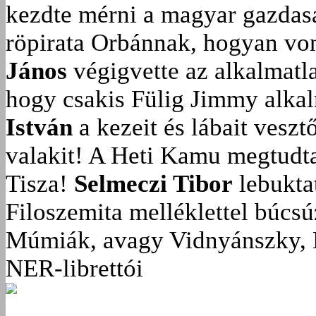
kezdte mérni a magyar gazdasá
röpirata Orbánnak, hogyan vonu
János
végigvette az alkalmatla
hogy csakis Fülig Jimmy alka
István
a kezeit és lábait veszt
valakit!
A Heti Kamu megtudta:
Tisza!
Selmeczi Tibor
lebukta
Filoszemita melléklettel búcs
Múmiák, avagy Vidnyánszky, 
NER-librettói