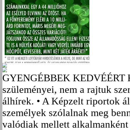
GYENGÉBBEK KEDVÉÉRT
szüleményei, nem a rajtuk sze
álhírek. • A Képzelt riportok á
személyek szólalnak meg benn
valódiak mellett alkalmanként 