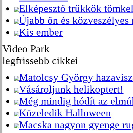
Elképesztő trükkök tömke
Újabb ön és közveszélyes 
Kis ember
Video Park
legfrissebb cikkei
Matolcsy György hazavisz
Vásároljunk helikoptert!
Még mindig hódít az elmú
Közeledik Halloween
Macska nagyon gyenge ru