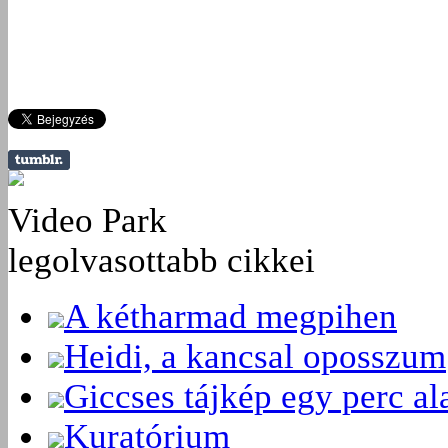
Video Park
legolvasottabb cikkei
A kétharmad megpihen
Heidi, a kancsal oposszum
Giccses tájkép egy perc ala
Kuratórium