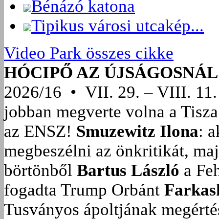
Bénázó katona
Tipikus városi utcakép...
Video Park összes cikke
HÓCIPŐ AZ ÚJSÁGOSNÁL
2026/16 • VII. 29. – VIII. 11.
jobban megverte volna a Tisza
az ENSZ!
Smuzewitz Ilona
: 
megbeszélni az önkritikát, ma
börtönből
Bartus László
a Feh
fogadta Trump Orbánt
Farkas
Tusványos ápoltjának megérté