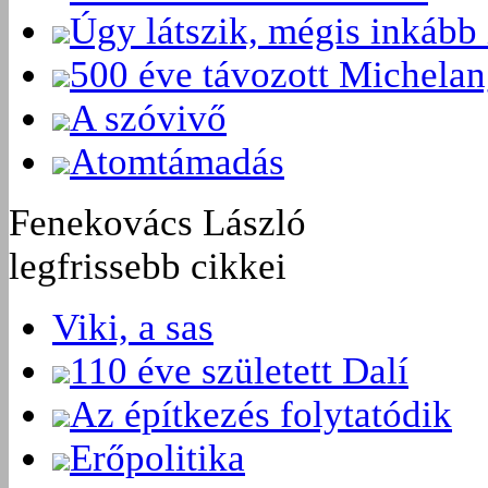
Úgy látszik, mégis inkább 
500 éve távozott Michelan
A szóvivő
Atomtámadás
Fenekovács László
legfrissebb cikkei
Viki, a sas
110 éve született Dalí
Az építkezés folytatódik
Erőpolitika