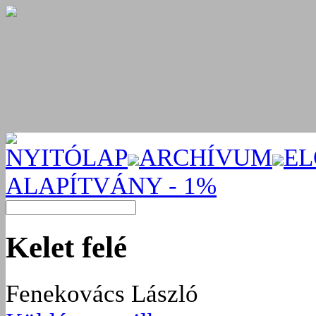
NYITÓLAP
ARCHÍVUM
EL
ALAPÍTVÁNY - 1%
Kelet felé
Fenekovács László