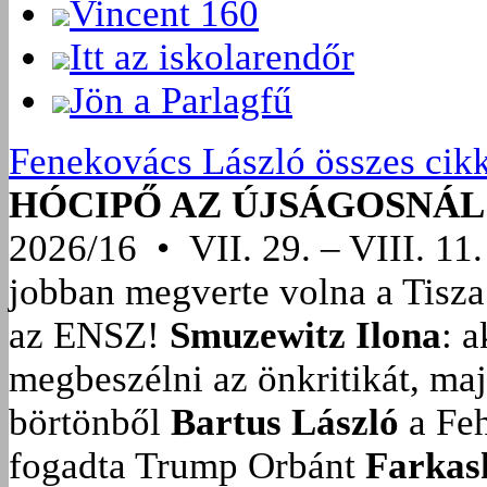
Vincent 160
Itt az iskolarendőr
Jön a Parlagfű
Fenekovács László összes cik
HÓCIPŐ AZ ÚJSÁGOSNÁL
2026/16 • VII. 29. – VIII. 11.
jobban megverte volna a Tisza
az ENSZ!
Smuzewitz Ilona
: 
megbeszélni az önkritikát, ma
börtönből
Bartus László
a Feh
fogadta Trump Orbánt
Farkas