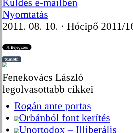
Küldés e-mailben
Nyomtatás
2011. 08. 10. · Hócipő 2011/1
Fenekovács László
legolvasottabb cikkei
Rogán ante portas
Orbánból font kerítés
Unortodox – Illiberális