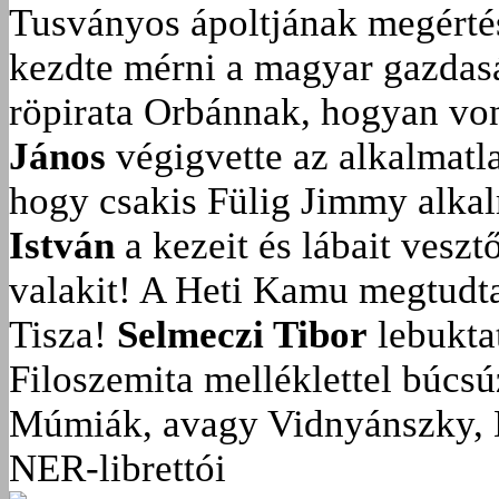
Tusványos ápoltjának megérté
kezdte mérni a magyar gazdasá
röpirata Orbánnak, hogyan vonu
János
végigvette az alkalmatla
hogy csakis Fülig Jimmy alka
István
a kezeit és lábait veszt
valakit!
A Heti Kamu megtudta:
Tisza!
Selmeczi Tibor
lebukta
Filoszemita melléklettel búcs
Múmiák, avagy Vidnyánszky, 
NER-librettói