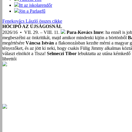
Itt az iskolarendőr
Jön a Parlagfű
Fenekovács László összes cikke
HÓCIPŐ AZ ÚJSÁGOSNÁL
2026/16 • VII. 29. – VIII. 11.
Para-Kovács Imre
: ha ennél is j
megbeszélni az önkritikát, majd amikor mindenki kijön a börtönből
B
megértésére
Váncsa István
a flakonozásban kezdte mérni a magyar g
tényezőket, és az jött ki neki, hogy csakis Fülig Jimmy alkalmas közt
választ elnököt a Tisza!
Selmeczi Tibor
lebuktatta az utána kémkedő t
librettói