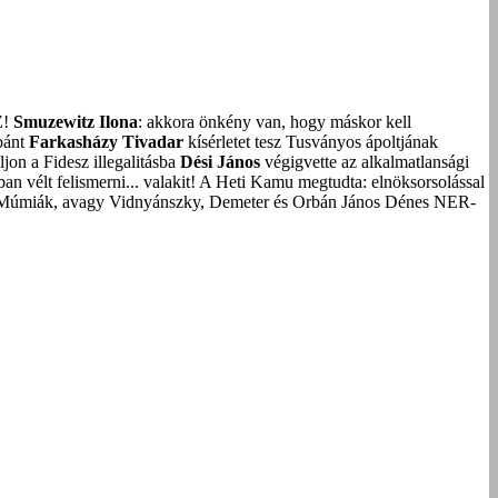
Z!
Smuzewitz Ilona
: akkora önkény van, hogy máskor kell
bánt
Farkasházy Tivadar
kísérletet tesz Tusványos ápoltjának
on a Fidesz illegalitásba
Dési János
végigvette az alkalmatlansági
an vélt felismerni... valakit!
A Heti Kamu megtudta: elnöksorsolással
Múmiák, avagy Vidnyánszky, Demeter és Orbán János Dénes NER-