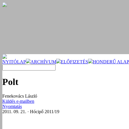
NYITÓLAP
ARCHÍVUM
ELŐFIZETÉS
HONDERŰ ALAP
Polt
Fenekovács László
Küldés e-mailben
Nyomtatás
2011. 09. 21. · Hócipő 2011/19