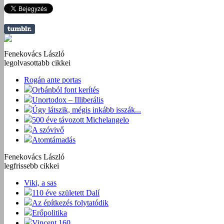
Fenekovács László
legolvasottabb cikkei
Rogán ante portas
Orbánból font kerítés
Unortodox – Illiberális
Úgy látszik, mégis inkább isszák...
500 éve távozott Michelangelo
A szóvivő
Atomtámadás
Fenekovács László
legfrissebb cikkei
Viki, a sas
110 éve született Dalí
Az építkezés folytatódik
Erőpolitika
Vincent 160