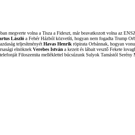
obban megverte volna a Tisza a Fideszt, már beavatkozott volna az ENS
artus László
a Fehér Házból közvetíti, hogyan nem fogadta Trump Or
azdaság teljesítményét
Havas Henrik
röpirata Orbánnak, hogyan vonulj
ársasági elnöknek
Verebes István
a kezeit és lábait vesztő Fekete lovagb
elefonját
Filoszemita melléklettel búcsúzunk Sulyok Tamástól
Serény 