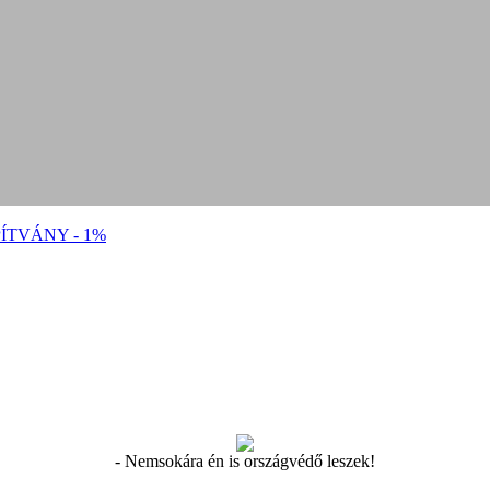
ÍTVÁNY - 1%
- Nemsokára én is országvédő leszek!