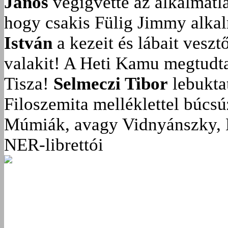
János
végigvette az alkalmatla
hogy csakis Fülig Jimmy alka
István
a kezeit és lábait veszt
valakit!
A Heti Kamu megtudta:
Tisza!
Selmeczi Tibor
lebukta
Filoszemita melléklettel búcs
Múmiák, avagy Vidnyánszky, 
NER-librettói