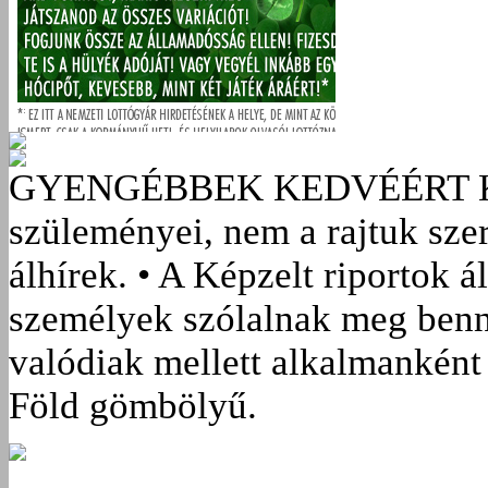
GYENGÉBBEK KEDVÉÉRT
szüleményei, nem a rajtuk sze
álhírek. • A Képzelt riportok á
személyek szólalnak meg benn
valódiak mellett alkalmanként 
Föld gömbölyű.