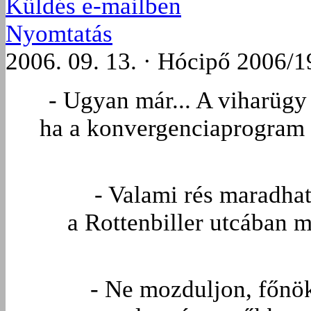
Küldés e-mailben
Nyomtatás
2006. 09. 13. · Hócipő 2006/1
- Ugyan már... A viharügy 
ha a konvergenciaprogram m
- Valami rés maradha
a Rottenbiller utcában 
- Ne mozduljon, főnök