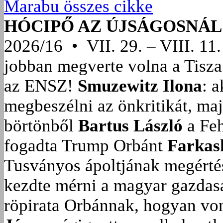
Marabu összes cikke
HÓCIPŐ AZ ÚJSÁGOSNÁL
2026/16 • VII. 29. – VIII. 11.
jobban megverte volna a Tisza
az ENSZ!
Smuzewitz Ilona
: 
megbeszélni az önkritikát, ma
börtönből
Bartus László
a Feh
fogadta Trump Orbánt
Farkas
Tusványos ápoltjának megérté
kezdte mérni a magyar gazdasá
röpirata Orbánnak, hogyan vonu