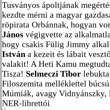
Tusványos ápoltjának megérté
kezdte mérni a magyar gazdasá
röpirata Orbánnak, hogyan vonu
János
végigvette az alkalmatla
hogy csakis Fülig Jimmy alka
István
a kezeit és lábait veszt
valakit!
A Heti Kamu megtudta:
Tisza!
Selmeczi Tibor
lebukta
Filoszemita melléklettel búcs
Múmiák, avagy Vidnyánszky, 
NER-librettói