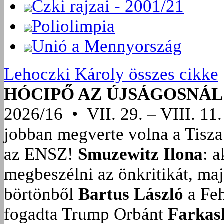
Czki rajzai - 2001/21
Poliolimpia
Unió a Mennyország
Lehoczki Károly összes cikke
HÓCIPŐ AZ ÚJSÁGOSNÁL
2026/16 • VII. 29. – VIII. 11.
jobban megverte volna a Tisza
az ENSZ!
Smuzewitz Ilona
: 
megbeszélni az önkritikát, ma
börtönből
Bartus László
a Feh
fogadta Trump Orbánt
Farkas