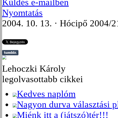
Küldés e-mailben
Nyomtatás
2004. 10. 13. · Hócipő 2004/2
Lehoczki Károly
legolvasottabb cikkei
Kedves naplóm
Nagyon durva választási p
Miénk itt a (játszó)tér!!!