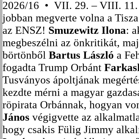
2026/16 • VII. 29. – VIII. 11.
jobban megverte volna a Tisza
az ENSZ!
Smuzewitz Ilona
: 
megbeszélni az önkritikát, ma
börtönből
Bartus László
a Feh
fogadta Trump Orbánt
Farkas
Tusványos ápoltjának megérté
kezdte mérni a magyar gazdasá
röpirata Orbánnak, hogyan vonu
János
végigvette az alkalmatla
hogy csakis Fülig Jimmy alka