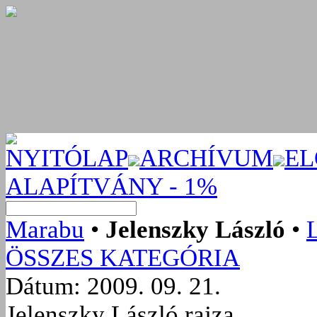
NYITÓLAP
ARCHÍVUM
EL
ALAPÍTVÁNY - 1%
Marabu
•
Jelenszky László
•
ÖSSZES KATEGÓRIA
Dátum: 2009. 09. 21.
Jelenszky László rajza