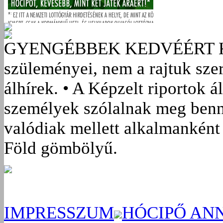
GYENGÉBBEK KEDVÉÉRT
szüleményei, nem a rajtuk sze
álhírek. • A Képzelt riportok á
személyek szólalnak meg benn
valódiak mellett alkalmanként 
Föld gömbölyű.
IMPRESSZUM
HÓCIPŐ AN