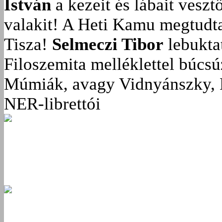
István
a kezeit és lábait veszt
valakit!
A Heti Kamu megtudta:
Tisza!
Selmeczi Tibor
lebukta
Filoszemita melléklettel búcs
Múmiák, avagy Vidnyánszky, 
NER-librettói