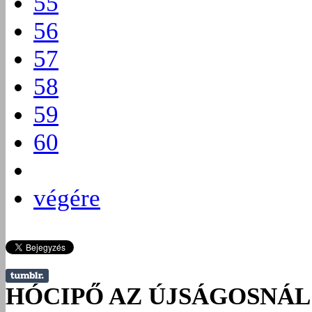
55
56
57
58
59
60
végére
HÓCIPŐ AZ ÚJSÁGOSNÁL