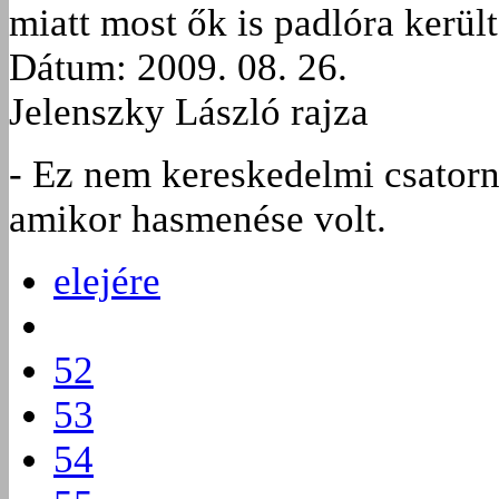
miatt most ők is padlóra került
Dátum: 2009. 08. 26.
Jelenszky László rajza
- Ez nem kereskedelmi csatorna
amikor hasmenése volt.
elejére
52
53
54