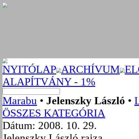
NYITÓLAP
ARCHÍVUM
EL
ALAPÍTVÁNY - 1%
Marabu
•
Jelenszky László
•
ÖSSZES KATEGÓRIA
Dátum: 2008. 10. 29.
Jelenszky László rajza