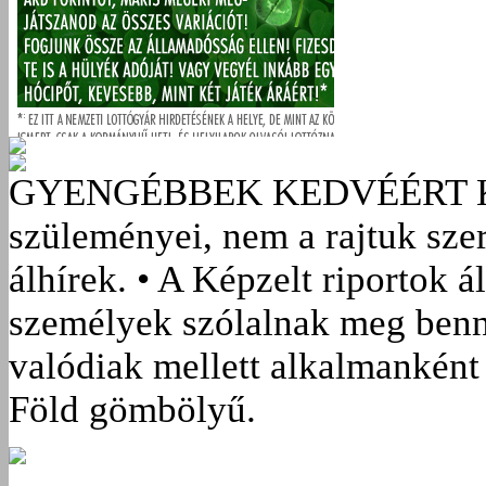
GYENGÉBBEK KEDVÉÉRT
szüleményei, nem a rajtuk sze
álhírek. • A Képzelt riportok á
személyek szólalnak meg benn
valódiak mellett alkalmanként 
Föld gömbölyű.