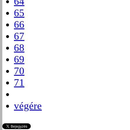
64
65
66
67
68
69
70
71
végére