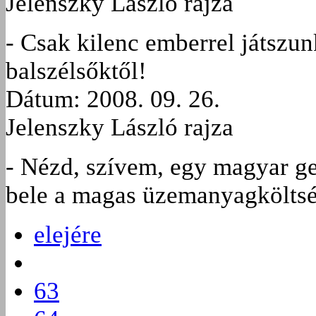
Jelenszky László rajza
- Csak kilenc emberrel játszun
balszélsőktől!
Dátum: 2008. 09. 26.
Jelenszky László rajza
- Nézd, szívem, egy magyar ge
bele a magas üzemanyagköltsé
elejére
63