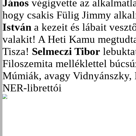
János
végigvette az alkalmatla
hogy csakis Fülig Jimmy alka
István
a kezeit és lábait veszt
valakit!
A Heti Kamu megtudta:
Tisza!
Selmeczi Tibor
lebukta
Filoszemita melléklettel búcs
Múmiák, avagy Vidnyánszky, 
NER-librettói