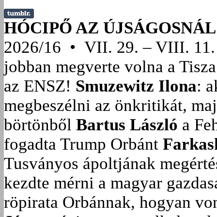
HÓCIPŐ AZ ÚJSÁGOSNÁL
2026/16 • VII. 29. – VIII. 11.
jobban megverte volna a Tisza
az ENSZ!
Smuzewitz Ilona
: 
megbeszélni az önkritikát, ma
börtönből
Bartus László
a Feh
fogadta Trump Orbánt
Farkas
Tusványos ápoltjának megérté
kezdte mérni a magyar gazdasá
röpirata Orbánnak, hogyan vonu