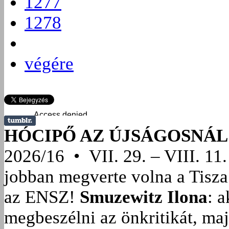
1277
1278
végére
HÓCIPŐ AZ ÚJSÁGOSNÁL
2026/16 • VII. 29. – VIII. 11.
jobban megverte volna a Tisza
az ENSZ!
Smuzewitz Ilona
: 
megbeszélni az önkritikát, ma