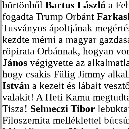
börtönből
Bartus László
a Feh
fogadta Trump Orbánt
Farkas
Tusványos ápoltjának megérté
kezdte mérni a magyar gazdasá
röpirata Orbánnak, hogyan vonu
János
végigvette az alkalmatla
hogy csakis Fülig Jimmy alka
István
a kezeit és lábait veszt
valakit!
A Heti Kamu megtudta:
Tisza!
Selmeczi Tibor
lebukta
Filoszemita melléklettel búcs