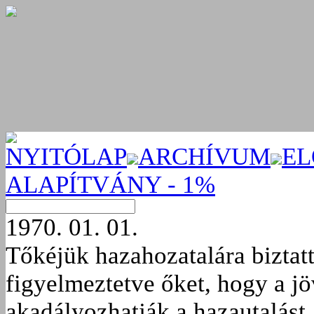
NYITÓLAP
ARCHÍVUM
EL
ALAPÍTVÁNY - 1%
1970. 01. 01.
Tőkéjük hazahozatalára biztatt
figyelmeztetve őket, hogy a j
akadályozhatják a hazautalást.