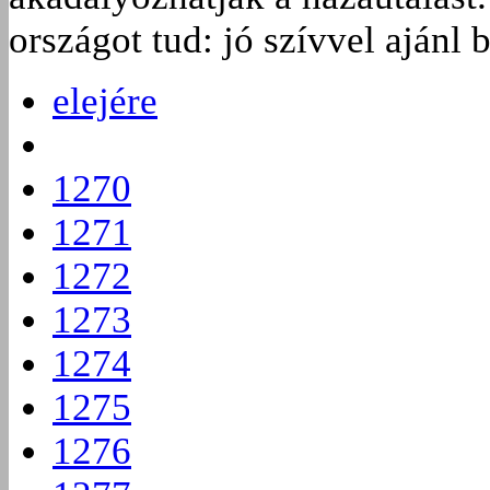
országot tud: jó szívvel ajánl
elejére
1270
1271
1272
1273
1274
1275
1276