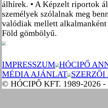
álhírek. • A Képzelt riportok á
személyek szólalnak meg benn
valódiak mellett alkalmanként 
Föld gömbölyű.
IMPRESSZUM
HÓCIPŐ AN
MÉDIA AJÁNLAT
SZERZŐI
© HÓCIPŐ KFT. 1989-2026