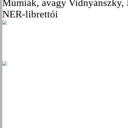
Múmiák, avagy Vidnyánszky, 
NER-librettói