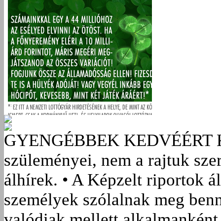
GYENGÉBBEK KEDVÉÉRT
szüleményei, nem a rajtuk sze
álhírek. • A Képzelt riportok á
személyek szólalnak meg benn
valódiak mellett alkalmanként 