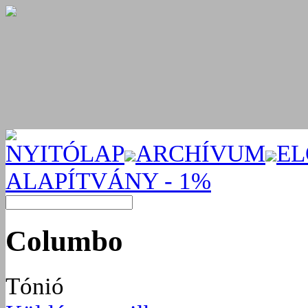
NYITÓLAP
ARCHÍVUM
EL
ALAPÍTVÁNY - 1%
Columbo
Tónió