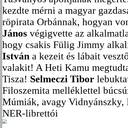
kezdte mérni a magyar gazdasá
röpirata Orbánnak, hogyan vonu
János
végigvette az alkalmatla
hogy csakis Fülig Jimmy alka
István
a kezeit és lábait veszt
valakit!
A Heti Kamu megtudta:
Tisza!
Selmeczi Tibor
lebukta
Filoszemita melléklettel búcs
Múmiák, avagy Vidnyánszky, 
NER-librettói