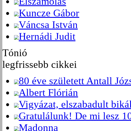
Elszámolás
Kuncze Gábor
Váncsa István
Hernádi Judit
Tónió
legfrissebb cikkei
80 éve született Antall Józ
Albert Flórián
Vigyázat, elszabadult bik
Gratulálunk! De mi lesz 
Madonna