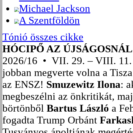
Michael Jackson
A Szentföldön
Tónió összes cikke
HÓCIPŐ AZ ÚJSÁGOSNÁL
2026/16 • VII. 29. – VIII. 11.
jobban megverte volna a Tisza
az ENSZ!
Smuzewitz Ilona
: 
megbeszélni az önkritikát, ma
börtönből
Bartus László
a Feh
fogadta Trump Orbánt
Farkas
Tusványos ápoltjának megérté