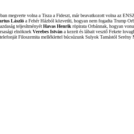
obban megverte volna a Tisza a Fideszt, már beavatkozott volna az ENS
artus László
a Fehér Házból közvetíti, hogyan nem fogadta Trump Or
azdaság teljesítményét
Havas Henrik
röpirata Orbánnak, hogyan vonulj
ársasági elnöknek
Verebes István
a kezeit és lábait vesztő Fekete lovagb
elefonját
Filoszemita melléklettel búcsúzunk Sulyok Tamástól
Serény 