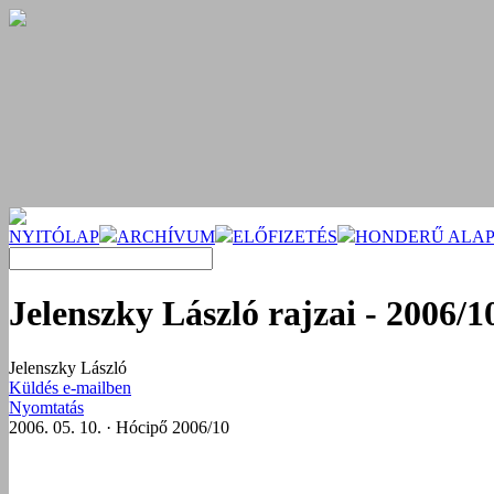
NYITÓLAP
ARCHÍVUM
ELŐFIZETÉS
HONDERŰ ALAP
Jelenszky László rajzai - 2006/1
Jelenszky László
Küldés e-mailben
Nyomtatás
2006. 05. 10. · Hócipő 2006/10