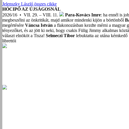
Jelenszky László összes cikke
HÓCIPŐ AZ ÚJSÁGOSNÁL
2026/16 • VII. 29. – VIII. 11.
Para-Kovács Imre
: ha ennél is j
megbeszélni az önkritikát, majd amikor mindenki kijön a börtönből
B
megértésére
Váncsa István
a flakonozásban kezdte mérni a magyar g
tényezőket, és az jött ki neki, hogy csakis Fülig Jimmy alkalmas közt
választ elnököt a Tisza!
Selmeczi Tibor
lebuktatta az utána kémkedő t
librettói