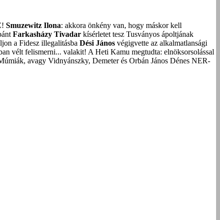
Z!
Smuzewitz Ilona
: akkora önkény van, hogy máskor kell
bánt
Farkasházy Tivadar
kísérletet tesz Tusványos ápoltjának
on a Fidesz illegalitásba
Dési János
végigvette az alkalmatlansági
an vélt felismerni... valakit!
A Heti Kamu megtudta: elnöksorsolással
Múmiák, avagy Vidnyánszky, Demeter és Orbán János Dénes NER-