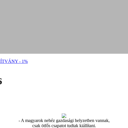
ÍTVÁNY - 1%
6
- A magyarok nehéz gazdasági helyzetben vannak,
csak ötfős csapatot tudtak kiállítani.