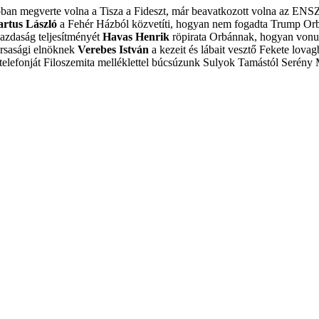
obban megverte volna a Tisza a Fideszt, már beavatkozott volna az ENS
artus László
a Fehér Házból közvetíti, hogyan nem fogadta Trump Or
azdaság teljesítményét
Havas Henrik
röpirata Orbánnak, hogyan vonulj
ársasági elnöknek
Verebes István
a kezeit és lábait vesztő Fekete lovagb
elefonját
Filoszemita melléklettel búcsúzunk Sulyok Tamástól
Serény 