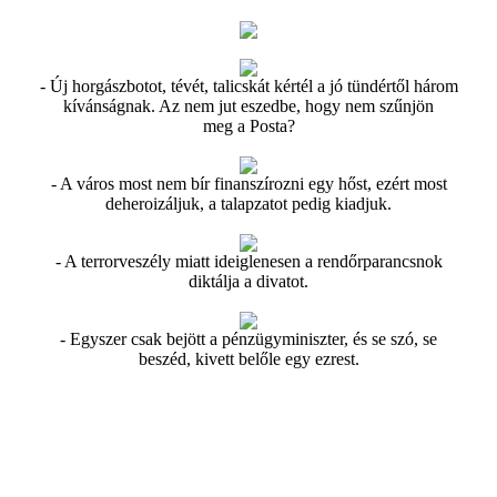
- Új horgászbotot, tévét, talicskát kértél a jó tündértől három
kívánságnak. Az nem jut eszedbe, hogy nem szűnjön
meg a Posta?
- A város most nem bír finanszírozni egy hőst, ezért most
deheroizáljuk, a talapzatot pedig kiadjuk.
- A terrorveszély miatt ideiglenesen a rendőrparancsnok
diktálja a divatot.
- Egyszer csak bejött a pénzügyminiszter, és se szó, se
beszéd, kivett belőle egy ezrest.