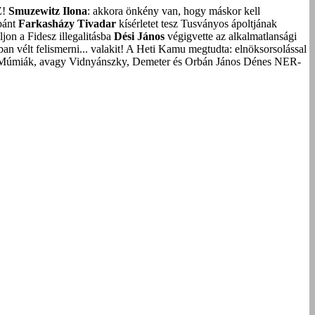
Z!
Smuzewitz Ilona
: akkora önkény van, hogy máskor kell
bánt
Farkasházy Tivadar
kísérletet tesz Tusványos ápoltjának
on a Fidesz illegalitásba
Dési János
végigvette az alkalmatlansági
an vélt felismerni... valakit!
A Heti Kamu megtudta: elnöksorsolással
Múmiák, avagy Vidnyánszky, Demeter és Orbán János Dénes NER-