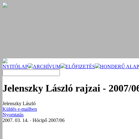
NYITÓLAP
ARCHÍVUM
ELŐFIZETÉS
HONDERŰ ALAP
Jelenszky László rajzai - 2007/0
Jelenszky László
Küldés e-mailben
Nyomtatás
2007. 03. 14. · Hócipő 2007/06