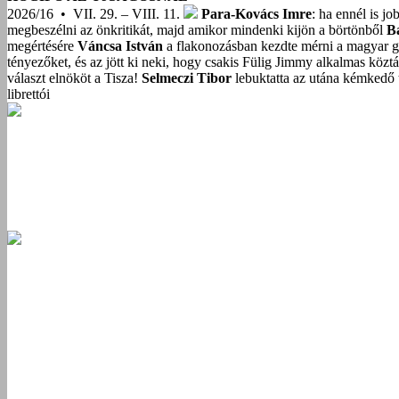
2026/16 • VII. 29. – VIII. 11.
Para-Kovács Imre
: ha ennél is j
megbeszélni az önkritikát, majd amikor mindenki kijön a börtönből
B
megértésére
Váncsa István
a flakonozásban kezdte mérni a magyar g
tényezőket, és az jött ki neki, hogy csakis Fülig Jimmy alkalmas közt
választ elnököt a Tisza!
Selmeczi Tibor
lebuktatta az utána kémkedő t
librettói