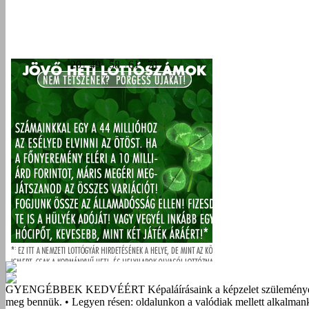
GYENGÉBBEK KEDVÉÉRT
Képaláírásaink a képzelet szüleménye
meg bennük. • Legyen résen: oldalunkon a valódiak mellett alkalmank