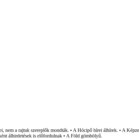
i, nem a rajtuk szereplők mondták. • A Hócipő hírei álhírek. • A Képzel
ént álhirdetések is előfordulnak • A Föld gömbölyű.