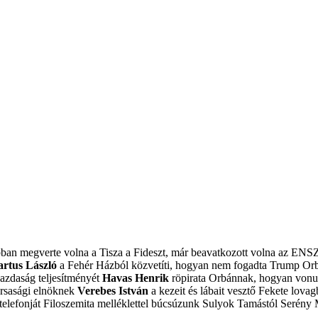
obban megverte volna a Tisza a Fideszt, már beavatkozott volna az ENS
artus László
a Fehér Házból közvetíti, hogyan nem fogadta Trump Or
azdaság teljesítményét
Havas Henrik
röpirata Orbánnak, hogyan vonulj
ársasági elnöknek
Verebes István
a kezeit és lábait vesztő Fekete lovagb
elefonját
Filoszemita melléklettel búcsúzunk Sulyok Tamástól
Serény 