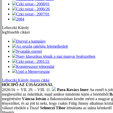
Czki rajzai - 2008/01
Czki rajzai - 2006/26
Czki rajzai - 2007/01
2084
Lehoczki Károly
legfrissebb cikkei
Durvul a kampány
Az ország rakétája felemelkedett
Nyaralás ezerrel
Nagy klasszikus témák a mai magyar festészetben
Czki rajzai - 2001/21
Kongresszusi jelmondat
Unió a Mennyország
Lehoczki Károly összes cikke
HÓCIPŐ AZ ÚJSÁGOSNÁL
2026/16 • VII. 29. – VIII. 11.
Para-Kovács Imre
: ha ennél is j
megbeszélni az önkritikát, majd amikor mindenki kijön a börtönből
B
megértésére
Váncsa István
a flakonozásban kezdte mérni a magyar g
tényezőket, és az jött ki neki, hogy csakis Fülig Jimmy alkalmas közt
választ elnököt a Tisza!
Selmeczi Tibor
lebuktatta az utána kémkedő t
librettói