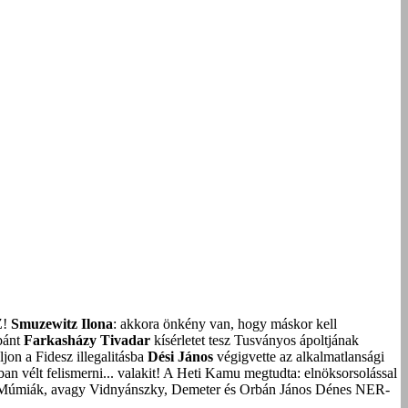
Z!
Smuzewitz Ilona
: akkora önkény van, hogy máskor kell
bánt
Farkasházy Tivadar
kísérletet tesz Tusványos ápoltjának
on a Fidesz illegalitásba
Dési János
végigvette az alkalmatlansági
an vélt felismerni... valakit!
A Heti Kamu megtudta: elnöksorsolással
Múmiák, avagy Vidnyánszky, Demeter és Orbán János Dénes NER-