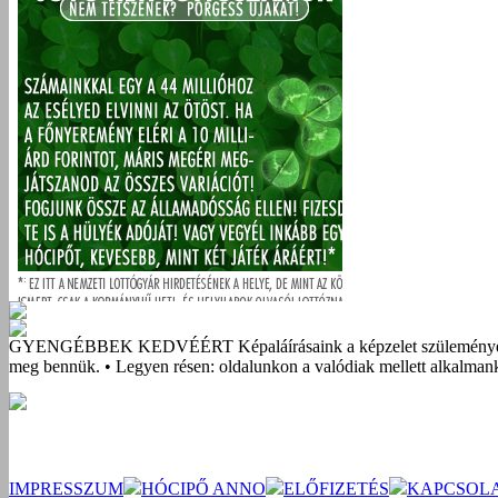
GYENGÉBBEK KEDVÉÉRT
Képaláírásaink a képzelet szüleménye
meg bennük. • Legyen résen: oldalunkon a valódiak mellett alkalmank
IMPRESSZUM
HÓCIPŐ ANNO
ELŐFIZETÉS
KAPCSOL