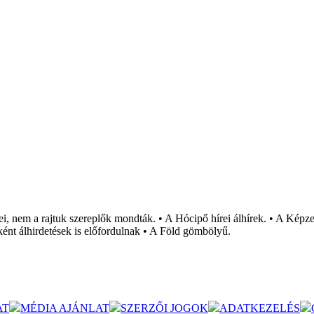
i, nem a rajtuk szereplők mondták. • A Hócipő hírei álhírek. • A Képzel
ént álhirdetések is előfordulnak • A Föld gömbölyű.
AT
MÉDIA AJÁNLAT
SZERZŐI JOGOK
ADATKEZELÉS