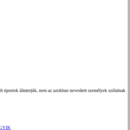
t riportok álinterjúk, nem az azokban nevesített személyek szólalnak
GYIK