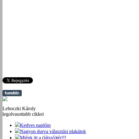
Lehoczki Károly
legolvasottabb cikkei
Kedves naplóm
Nagyon durva választási plakátok
Miénk itt a (játszó)tér!!!