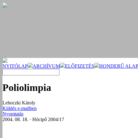
NYITÓLAP
ARCHÍVUM
ELŐFIZETÉS
HONDERŰ ALAP
Poliolimpia
Lehoczki Károly
Küldés e-mailben
Nyomtatás
2004. 08. 18. · Hócipő 2004/17