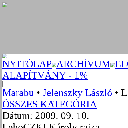
NYITÓLAP
ARCHÍVUM
EL
ALAPÍTVÁNY - 1%
Marabu
•
Jelenszky László
•
L
ÖSSZES KATEGÓRIA
Dátum: 2009. 09. 10.
LehoCZKI Károly rajza