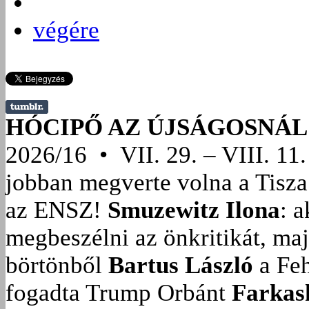
végére
HÓCIPŐ AZ ÚJSÁGOSNÁL
2026/16 • VII. 29. – VIII. 11.
jobban megverte volna a Tisza
az ENSZ!
Smuzewitz Ilona
: 
megbeszélni az önkritikát, ma
börtönből
Bartus László
a Feh
fogadta Trump Orbánt
Farkas