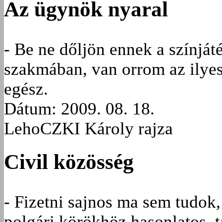
Az ügynök nyaral
- Be ne dőljön ennek a színjá
szakmában, van orrom az ilyesm
egész.
Dátum: 2009. 08. 18.
LehoCZKI Károly rajza
Civil közösség
- Fizetni sajnos ma sem tudok,
polgári körökhöz hasonlatos, t