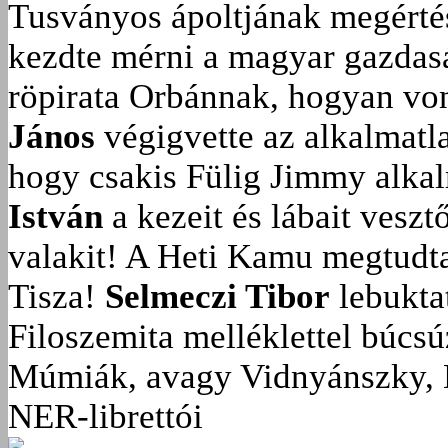
Tusványos ápoltjának megérté
kezdte mérni a magyar gazdasá
röpirata Orbánnak, hogyan vonu
János
végigvette az alkalmatla
hogy csakis Fülig Jimmy alka
István
a kezeit és lábait veszt
valakit!
A Heti Kamu megtudta:
Tisza!
Selmeczi Tibor
lebukta
Filoszemita melléklettel búcs
Múmiák, avagy Vidnyánszky, 
NER-librettói