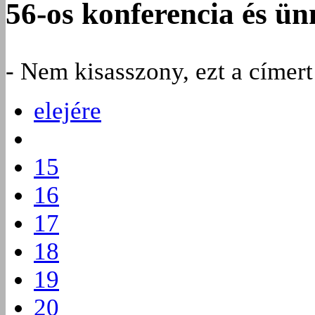
56-os konferencia és ü
- Nem kisasszony, ezt a címer
elejére
15
16
17
18
19
20