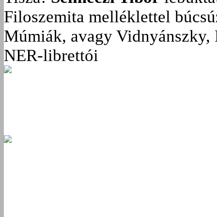
Filoszemita melléklettel búcs
Múmiák, avagy Vidnyánszky, 
NER-librettói