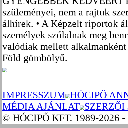
GYENGÉBBEK KEDVÉÉRT
szüleményei, nem a rajtuk sze
álhírek. • A Képzelt riportok á
személyek szólalnak meg benn
valódiak mellett alkalmanként 
Föld gömbölyű.
IMPRESSZUM
HÓCIPŐ AN
MÉDIA AJÁNLAT
SZERZŐI
© HÓCIPŐ KFT. 1989-2026