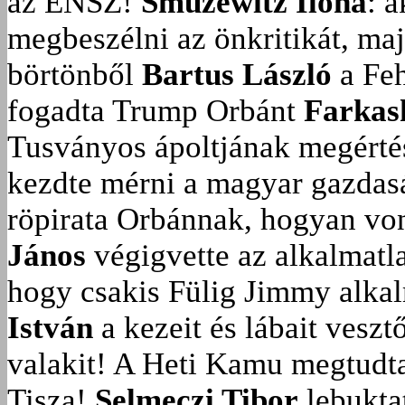
az ENSZ!
Smuzewitz Ilona
: 
megbeszélni az önkritikát, ma
börtönből
Bartus László
a Feh
fogadta Trump Orbánt
Farkas
Tusványos ápoltjának megérté
kezdte mérni a magyar gazdasá
röpirata Orbánnak, hogyan vonu
János
végigvette az alkalmatla
hogy csakis Fülig Jimmy alka
István
a kezeit és lábait veszt
valakit!
A Heti Kamu megtudta:
Tisza!
Selmeczi Tibor
lebukta