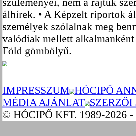
szüleményei, nem a rajtuk sze
álhírek. • A Képzelt riportok á
személyek szólalnak meg benn
valódiak mellett alkalmanként 
Föld gömbölyű.
IMPRESSZUM
HÓCIPŐ AN
MÉDIA AJÁNLAT
SZERZŐI
© HÓCIPŐ KFT. 1989-2026