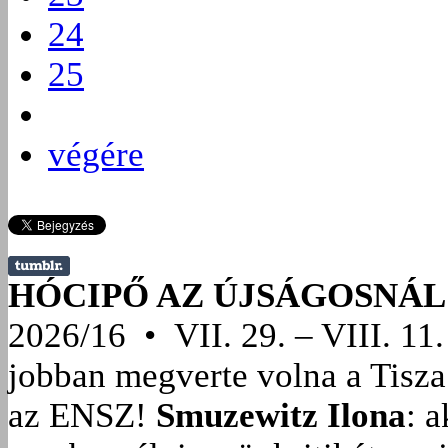
24
25
végére
HÓCIPŐ AZ ÚJSÁGOSNÁL
2026/16 • VII. 29. – VIII. 11.
jobban megverte volna a Tisza
az ENSZ!
Smuzewitz Ilona
: 