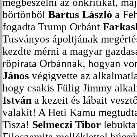
megbeszélni az önkritikát, ma
börtönből
Bartus László
a Feh
fogadta Trump Orbánt
Farkas
Tusványos ápoltjának megérté
kezdte mérni a magyar gazdasá
röpirata Orbánnak, hogyan vonu
János
végigvette az alkalmatla
hogy csakis Fülig Jimmy alka
István
a kezeit és lábait veszt
valakit!
A Heti Kamu megtudta:
Tisza!
Selmeczi Tibor
lebukta
Filoszemita melléklettel búcs