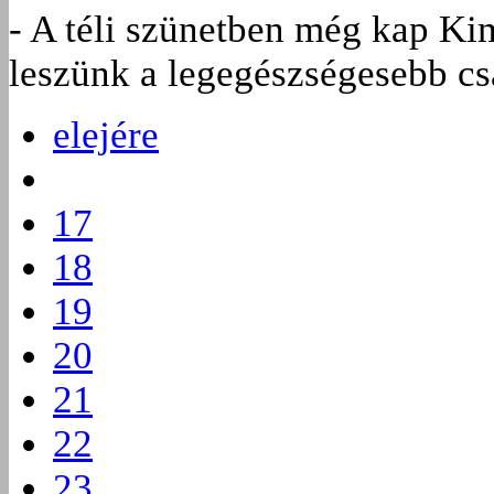
- A téli szünetben még kap Kim
leszünk a legegészségesebb cs
elejére
17
18
19
20
21
22
23