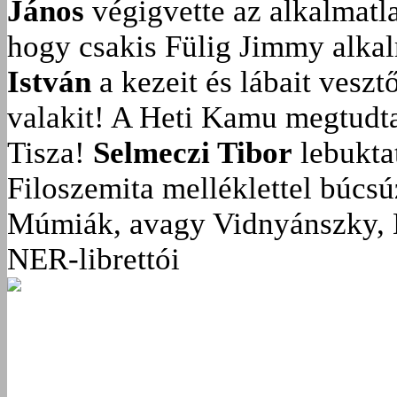
János
végigvette az alkalmatla
hogy csakis Fülig Jimmy alka
István
a kezeit és lábait veszt
valakit!
A Heti Kamu megtudta:
Tisza!
Selmeczi Tibor
lebukta
Filoszemita melléklettel búcs
Múmiák, avagy Vidnyánszky, 
NER-librettói