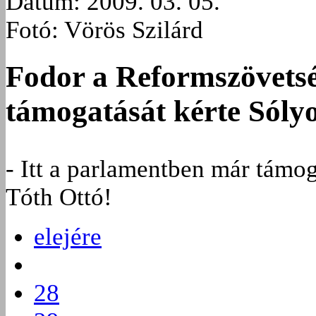
Dátum: 2009. 03. 05.
Fotó: Vörös Szilárd
Fodor a Reformszövets
támogatását kérte Sóly
- Itt a parlamentben már támoga
Tóth Ottó!
elejére
28