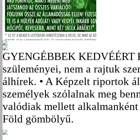
GYENGÉBBEK KEDVÉÉRT
szüleményei, nem a rajtuk sze
álhírek. • A Képzelt riportok á
személyek szólalnak meg benn
valódiak mellett alkalmanként 
Föld gömbölyű.