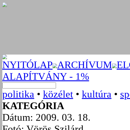
NYITÓLAP
ARCHÍVUM
EL
ALAPÍTVÁNY - 1%
politika
•
közélet
•
kultúra
•
sp
KATEGÓRIA
Dátum: 2009. 03. 18.
Fotó: Vörös Szilárd