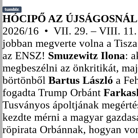
HÓCIPŐ AZ ÚJSÁGOSNÁL
2026/16 • VII. 29. – VIII. 11.
jobban megverte volna a Tisza
az ENSZ!
Smuzewitz Ilona
: 
megbeszélni az önkritikát, ma
börtönből
Bartus László
a Feh
fogadta Trump Orbánt
Farkas
Tusványos ápoltjának megérté
kezdte mérni a magyar gazdasá
röpirata Orbánnak, hogyan vonu