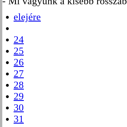
- Mi vagyunk a kisebb rosszab
elejére
24
25
26
27
28
29
30
31