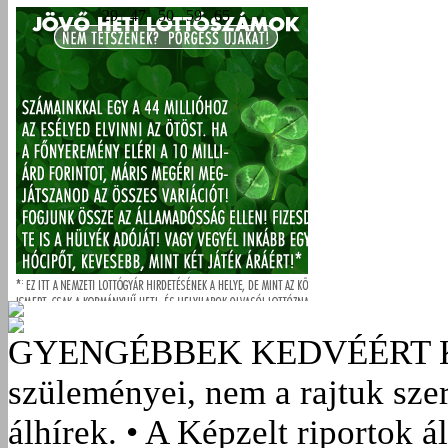
GYENGÉBBEK KEDVÉÉRT
szüleményei, nem a rajtuk sze
álhírek. • A Képzelt riportok á