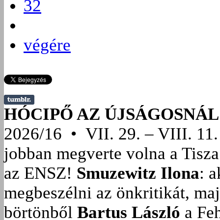
32
végére
HÓCIPŐ AZ ÚJSÁGOSNÁL
2026/16 • VII. 29. – VIII. 11.
jobban megverte volna a Tisza
az ENSZ!
Smuzewitz Ilona
: 
megbeszélni az önkritikát, ma
börtönből
Bartus László
a Feh