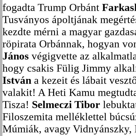
fogadta Trump Orbánt
Farkas
Tusványos ápoltjának megérté
kezdte mérni a magyar gazdasá
röpirata Orbánnak, hogyan vonu
János
végigvette az alkalmatla
hogy csakis Fülig Jimmy alka
István
a kezeit és lábait veszt
valakit!
A Heti Kamu megtudta:
Tisza!
Selmeczi Tibor
lebukta
Filoszemita melléklettel búcs
Múmiák, avagy Vidnyánszky, 