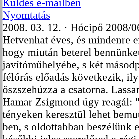
Küldés e-mailben
Nyomtatás
2008. 03. 12. · Hócipő 2008/0
Hetvenhat éves, és mindenre 
hogy miután beterel bennünket
javítóműhelyébe, s két másodp
félórás előadás következik, i
öszszehúzza a csatorna. Lassan
Hamar Zsigmond úgy reagál: "E
tényeken keresztül lehet bemu
ben, s oldottabban beszélünk 