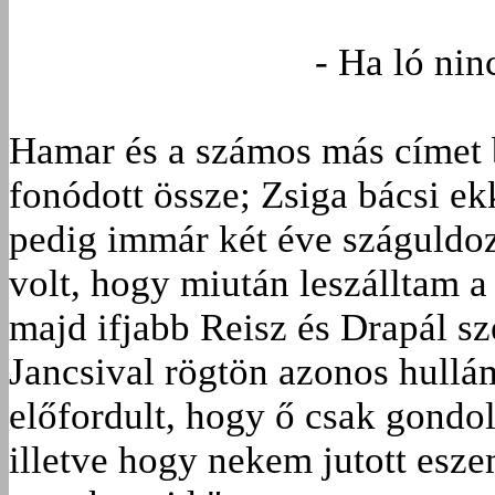
- Ha ló nin
Hamar és a számos más címet 
fonódott össze; Zsiga bácsi ekk
pedig immár két éve száguldo
volt, hogy miután leszálltam a
majd ifjabb Reisz és Drapál sze
Jancsival rögtön azonos hull
előfordult, hogy ő csak gondol
illetve hogy nekem jutott esze