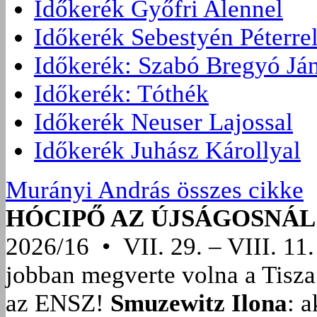
Időkerék Győfri Alennel
Időkerék Sebestyén Péterre
Időkerék: Szabó Bregyó Já
Időkerék: Tóthék
Időkerék Neuser Lajossal
Időkerék Juhász Károllyal
Murányi András összes cikke
HÓCIPŐ AZ ÚJSÁGOSNÁL
2026/16 • VII. 29. – VIII. 11.
jobban megverte volna a Tisza
az ENSZ!
Smuzewitz Ilona
: 