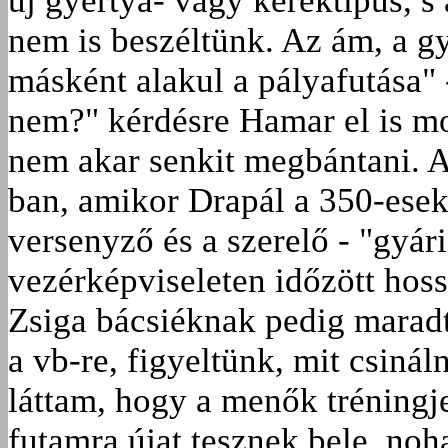
új gyertya- vagy keréktípus, s
nem is beszéltünk. Az ám, a g
másként alakul a pályafutása" 
nem?" kérdésre Hamar el is m
nem akar senkit megbántani. A
ban, amikor Drapál a 350-esek 
versenyző és a szerelő - "gyári
vezérképviseleten időzött hoss
Zsiga bácsiéknak pedig marad
a vb-re, figyeltünk, mit csiná
láttam, hogy a menők tréningje
futamra újat tesznek bele, noh