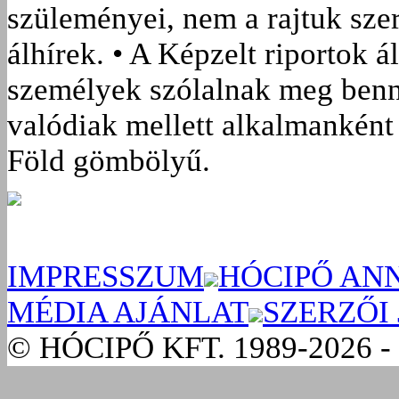
szüleményei, nem a rajtuk sze
álhírek. • A Képzelt riportok á
személyek szólalnak meg benn
valódiak mellett alkalmanként 
Föld gömbölyű.
IMPRESSZUM
HÓCIPŐ AN
MÉDIA AJÁNLAT
SZERZŐI
© HÓCIPŐ KFT. 1989-2026