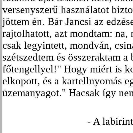
versenyszerű használatot bizto
jöttem én. Bár Jancsi az edzés
rajtolhatott, azt mondtam: na,
csak legyintett, mondván, csin
szétszedtem és összeraktam a 
főtengellyel!" Hogy miért is ke
elkopott, és a kartellnyomás e
üzemanyagot." Hacsak így ne
- A labirin