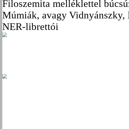
Filoszemita melléklettel búcs
Múmiák, avagy Vidnyánszky, 
NER-librettói