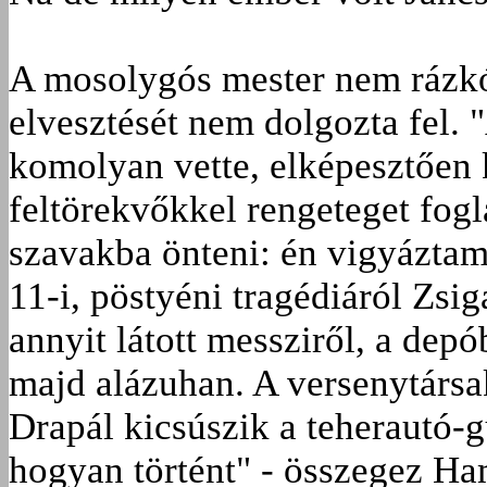
A mosolygós mester nem rázkó
elvesztését nem dolgozta fel.
komolyan vette, elképesztően k
feltörekvőkkel rengeteget fogl
szavakba önteni: én vigyáztam
11-i, pöstyéni tragédiáról Zsi
annyit látott messziről, a depó
majd alázuhan. A versenytársak
Drapál kicsúszik a teherautó-gu
hogyan történt" - összegez H