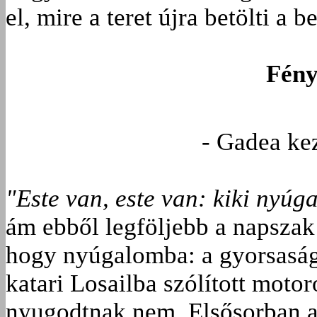
el, mire a teret újra betölti a b
Fény
- Gadea ke
"Este van, este van: kiki nyú
ám ebből legföljebb a napsza
hogy nyúgalomba: a gyorsaság
katari Losailba szólított mot
nyugodtnak nem. Elsősorban az