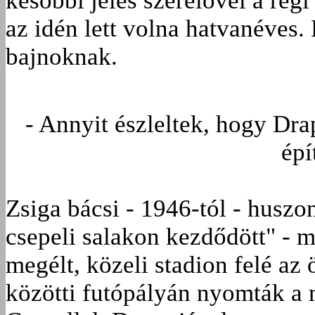
későbbi jeles szerelővel a régi
az idén lett volna hatvanéves. 
bajnoknak.
- Annyit észleltek, hogy Dra
épí
Zsiga bácsi - 1946-tól - huszo
csepeli salakon kezdődött" - m
megélt, közeli stadion felé az ö
közötti futópályán nyomták a 