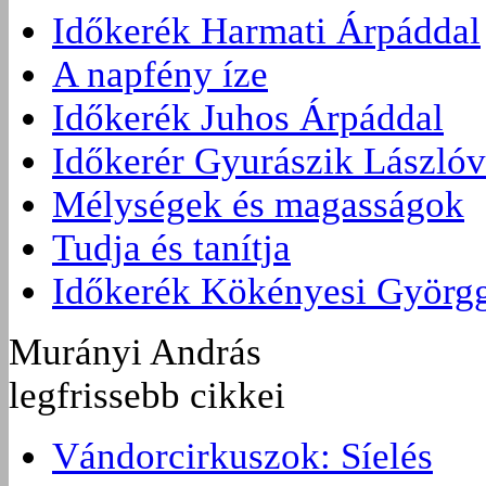
Időkerék Harmati Árpáddal
A napfény íze
Időkerék Juhos Árpáddal
Időkerér Gyurászik Lászlóv
Mélységek és magasságok
Tudja és tanítja
Időkerék Kökényesi Györg
Murányi András
legfrissebb cikkei
Vándorcirkuszok: Síelés