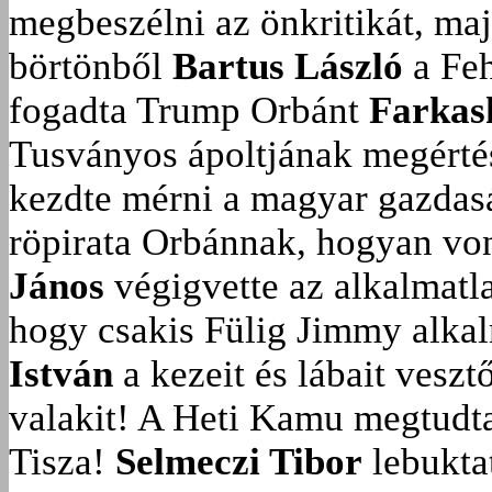
megbeszélni az önkritikát, ma
börtönből
Bartus László
a Feh
fogadta Trump Orbánt
Farkas
Tusványos ápoltjának megérté
kezdte mérni a magyar gazdasá
röpirata Orbánnak, hogyan vonu
János
végigvette az alkalmatla
hogy csakis Fülig Jimmy alka
István
a kezeit és lábait veszt
valakit!
A Heti Kamu megtudta:
Tisza!
Selmeczi Tibor
lebukta