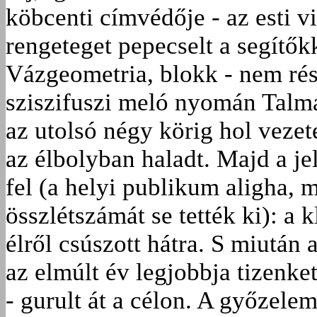
köbcenti címvédője - az esti v
rengeteget pepecselt a segítőkk
Vázgeometria, blokk - nem rés
sziszifuszi meló nyomán Talma
az utolsó négy körig hol vezet
az élbolyban haladt. Majd a je
fel (a helyi publikum aligha,
összlétszámát se tették ki): a k
élről csúszott hátra. S miután
az elmúlt év legjobbja tizenke
- gurult át a célon. A győzelem