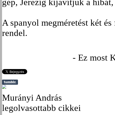
gép, Jerezig kijavítjuk a hibát
A spanyol megméretést két és f
rendel.
- Ez most 
Murányi András
legolvasottabb cikkei