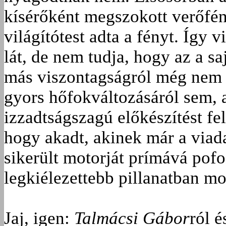
kísérőként megszokott verőfén
világítótest adta a fényt. Így 
lát, de nem tudja, hogy az a sa
más viszontagságról még nem 
gyors hőfokváltozásáról sem, 
izzadtságszagú előkészítést fe
hogy akadt, akinek már a viad
sikerült motorját prímává pofo
legkiélezettebb pillanatban mo
Jaj, igen:
Talmácsi Gábor
ról é