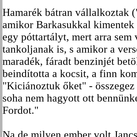
Hamarék bátran vállalkoztak ("
amikor Barkasukkal kimentek 
egy póttartályt, mert arra sem
tankoljanak is, s amikor a ver
maradék, fáradt benzinjét betö
beindította a kocsit, a finn k
"Kiciánoztuk őket" - összegez 
soha nem hagyott ott bennünket
Fordot."
Na de milyen ember volt Jancs