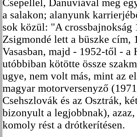
Csepellel, Danuviával meg eg
a salakon; alanyunk karrierj
sok közül: "A crossbajnokság
Zsigmondé lett a büszke cím, 1
Vasasban, majd - 1952-től - a
utóbbiban kötötte össze szakma
ugye, nem volt más, mint az el
magyar motorversenyző (1971 
Csehszlovák és az Osztrák, ké
bizonyult a legjobbnak), azaz, 
komoly rést a drótkerítésen.