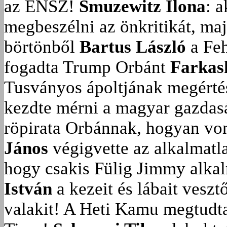
az ENSZ!
Smuzewitz Ilona
: 
megbeszélni az önkritikát, ma
börtönből
Bartus László
a Feh
fogadta Trump Orbánt
Farkas
Tusványos ápoltjának megérté
kezdte mérni a magyar gazdasá
röpirata Orbánnak, hogyan vonu
János
végigvette az alkalmatla
hogy csakis Fülig Jimmy alka
István
a kezeit és lábait veszt
valakit!
A Heti Kamu megtudta: