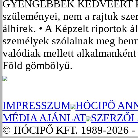
GYENGÉBBEK KEDVÉÉRT
szüleményei, nem a rajtuk sze
álhírek. • A Képzelt riportok á
személyek szólalnak meg benn
valódiak mellett alkalmanként 
Föld gömbölyű.
IMPRESSZUM
HÓCIPŐ AN
MÉDIA AJÁNLAT
SZERZŐI
© HÓCIPŐ KFT. 1989-2026