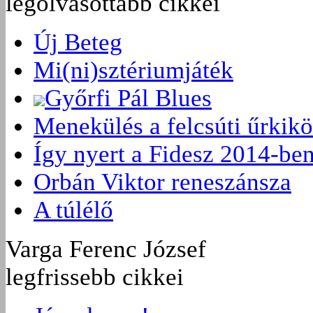
legolvasottabb cikkei
Új Beteg
Mi(ni)sztériumjáték
Győrfi Pál Blues
Menekülés a felcsúti űrkikö
Így nyert a Fidesz 2014-be
Orbán Viktor reneszánsza
A túlélő
Varga Ferenc József
legfrissebb cikkei