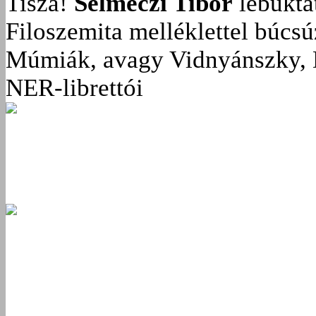
Tisza!
Selmeczi Tibor
lebukta
Filoszemita melléklettel búcs
Múmiák, avagy Vidnyánszky, 
NER-librettói