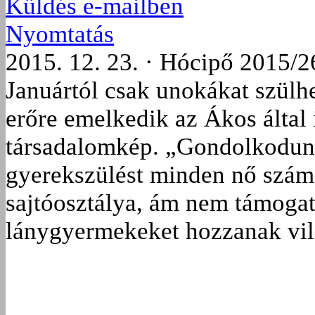
Küldés e-mailben
Nyomtatás
2015. 12. 23. · Hócipő 2015/2
Januártól csak unokákat szülh
erőre emelkedik az Ákos által 
társadalomkép. „Gondolkodunk
gyerekszülést minden nő szám
sajtóosztálya, ám nem támogat
lánygyermekeket hozzanak vil