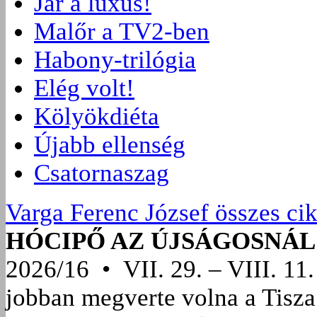
Jár a luxus!
Malőr a TV2-ben
Habony-trilógia
Elég volt!
Kölyökdiéta
Újabb ellenség
Csatornaszag
Varga Ferenc József összes ci
HÓCIPŐ AZ ÚJSÁGOSNÁL
2026/16 • VII. 29. – VIII. 11.
jobban megverte volna a Tisza