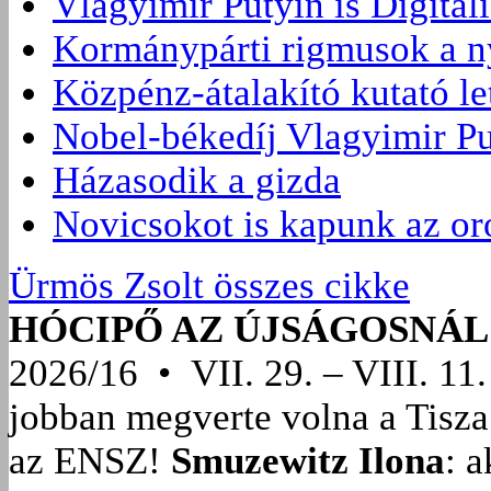
Vlagyimir Putyin is Digitáli
Kormánypárti rigmusok a ny
Közpénz-átalakító kutató l
Nobel-békedíj Vlagyimir Pu
Házasodik a gizda
Novicsokot is kapunk az or
Ürmös Zsolt összes cikke
HÓCIPŐ AZ ÚJSÁGOSNÁL
2026/16 • VII. 29. – VIII. 11.
jobban megverte volna a Tisza
az ENSZ!
Smuzewitz Ilona
: 