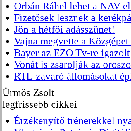
Orbán Ráhel lehet a NAV e
Fizetősek lesznek a kerékpá
Jön a hétfői adásszünet!
Vajna megvette a Közgépet 
Bayer az EZO Tv-re igazolt
Vonát is zsarolják az orosz
RTL-zavaró állomásokat ép
Ürmös Zsolt
legfrissebb cikkei
Érzékenyítő trénerekkel ny