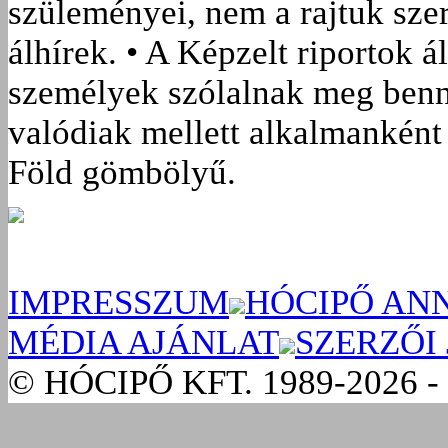
szüleményei, nem a rajtuk sze
álhírek. • A Képzelt riportok á
személyek szólalnak meg benn
valódiak mellett alkalmanként 
Föld gömbölyű.
IMPRESSZUM
HÓCIPŐ AN
MÉDIA AJÁNLAT
SZERZŐI
© HÓCIPŐ KFT. 1989-2026