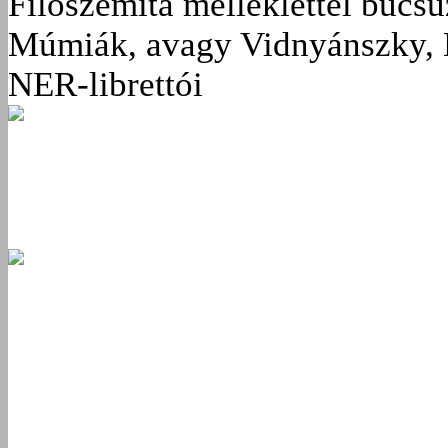
Filoszemita melléklettel búcs
Múmiák, avagy Vidnyánszky, 
NER-librettói