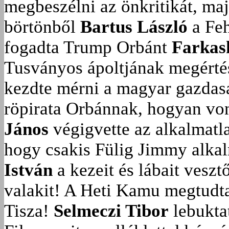
megbeszélni az önkritikát, ma
börtönből
Bartus László
a Feh
fogadta Trump Orbánt
Farkas
Tusványos ápoltjának megérté
kezdte mérni a magyar gazdasá
röpirata Orbánnak, hogyan vonu
János
végigvette az alkalmatla
hogy csakis Fülig Jimmy alka
István
a kezeit és lábait veszt
valakit!
A Heti Kamu megtudta:
Tisza!
Selmeczi Tibor
lebukta