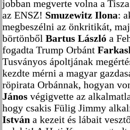
jobban megverte volna a Tisza
az ENSZ!
Smuzewitz Ilona
: 
megbeszélni az önkritikát, ma
börtönből
Bartus László
a Feh
fogadta Trump Orbánt
Farkas
Tusványos ápoltjának megérté
kezdte mérni a magyar gazdasá
röpirata Orbánnak, hogyan vonu
János
végigvette az alkalmatla
hogy csakis Fülig Jimmy alka
István
a kezeit és lábait veszt