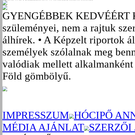
GYENGÉBBEK KEDVÉÉRT
szüleményei, nem a rajtuk sze
álhírek. • A Képzelt riportok á
személyek szólalnak meg benn
valódiak mellett alkalmanként 
Föld gömbölyű.
IMPRESSZUM
HÓCIPŐ AN
MÉDIA AJÁNLAT
SZERZŐI