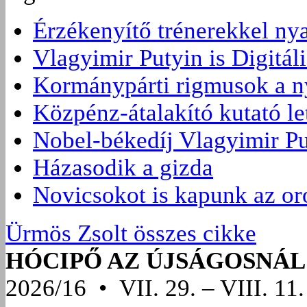
Érzékenyítő trénerekkel ny
Vlagyimir Putyin is Digitáli
Kormánypárti rigmusok a ny
Közpénz-átalakító kutató l
Nobel-békedíj Vlagyimir Pu
Házasodik a gizda
Novicsokot is kapunk az or
Ürmös Zsolt összes cikke
HÓCIPŐ AZ ÚJSÁGOSNÁL
2026/16 • VII. 29. – VIII. 11.