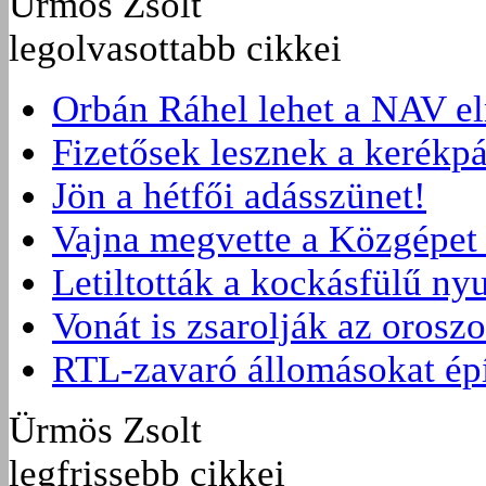
Ürmös Zsolt
legolvasottabb cikkei
Orbán Ráhel lehet a NAV e
Fizetősek lesznek a kerékpá
Jön a hétfői adásszünet!
Vajna megvette a Közgépet 
Letiltották a kockásfülű nyu
Vonát is zsarolják az orosz
RTL-zavaró állomásokat ép
Ürmös Zsolt
legfrissebb cikkei