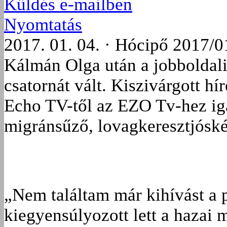
Küldés e-mailben
Nyomtatás
2017. 01. 04. · Hócipő 2017/0
Kálmán Olga után a jobboldali
csatornát vált. Kiszivárgott hí
Echo TV-től az EZO Tv-hez ig
migránsűző, lovagkeresztjóskén
„Nem találtam már kihívást a po
kiegyensúlyozott lett a hazai m