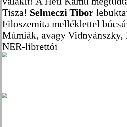
valakit!
A Heti Kamu megtudta:
Tisza!
Selmeczi Tibor
lebukta
Filoszemita melléklettel búcs
Múmiák, avagy Vidnyánszky, 
NER-librettói