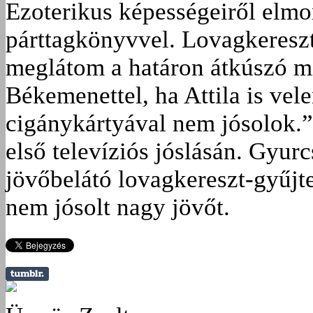
Ezoterikus képességeiről elmo
párttagkönyvvel. Lovagkereszt
meglátom a határon átkúszó m
Békemenettel, ha Attila is vel
cigánykártyával nem jósolok.” 
első televíziós jóslásán. Gyur
jövőbelátó lovagkereszt-gyűjt
nem jósolt nagy jövőt.