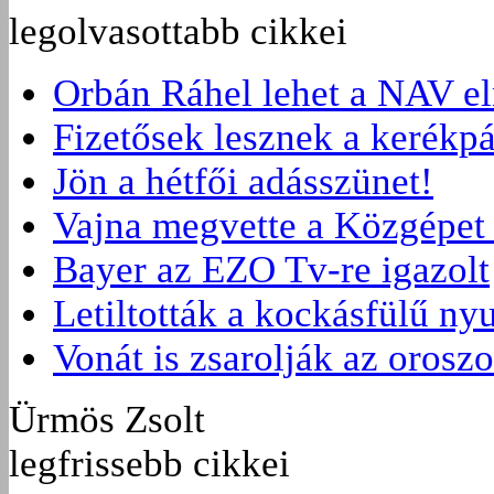
legolvasottabb cikkei
Orbán Ráhel lehet a NAV e
Fizetősek lesznek a kerékpá
Jön a hétfői adásszünet!
Vajna megvette a Közgépet 
Bayer az EZO Tv-re igazolt
Letiltották a kockásfülű nyu
Vonát is zsarolják az orosz
Ürmös Zsolt
legfrissebb cikkei