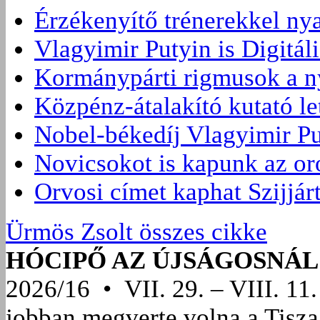
Érzékenyítő trénerekkel ny
Vlagyimir Putyin is Digitáli
Kormánypárti rigmusok a ny
Közpénz-átalakító kutató l
Nobel-békedíj Vlagyimir Pu
Novicsokot is kapunk az or
Orvosi címet kaphat Szijjár
Ürmös Zsolt összes cikke
HÓCIPŐ AZ ÚJSÁGOSNÁL
2026/16 • VII. 29. – VIII. 11.
jobban megverte volna a Tisza