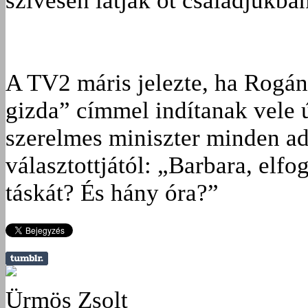
szívesen látják őt családjukban
A TV2 máris jelezte, ha Rogán
gizda” címmel indítanak vele ú
szerelmes miniszter minden a
választottjától: „Barbara, elf
táskát? És hány óra?”
Ürmös Zsolt