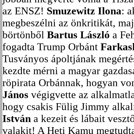
az ENSZ!
Smuzewitz Ilona
: 
megbeszélni az önkritikát, ma
börtönből
Bartus László
a Feh
fogadta Trump Orbánt
Farkas
Tusványos ápoltjának megérté
kezdte mérni a magyar gazdasá
röpirata Orbánnak, hogyan vonu
János
végigvette az alkalmatla
hogy csakis Fülig Jimmy alka
István
a kezeit és lábait veszt
valakit!
A Heti Kamu megtudta: