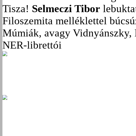
Tisza!
Selmeczi Tibor
lebukta
Filoszemita melléklettel búcs
Múmiák, avagy Vidnyánszky, 
NER-librettói