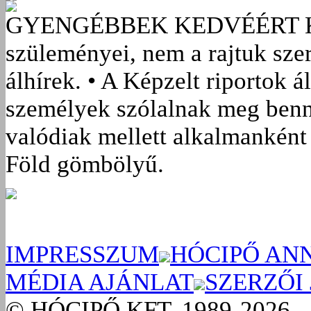
GYENGÉBBEK KEDVÉÉRT
szüleményei, nem a rajtuk sze
álhírek. • A Képzelt riportok á
személyek szólalnak meg benn
valódiak mellett alkalmanként 
Föld gömbölyű.
IMPRESSZUM
HÓCIPŐ AN
MÉDIA AJÁNLAT
SZERZŐI
© HÓCIPŐ KFT. 1989-2026