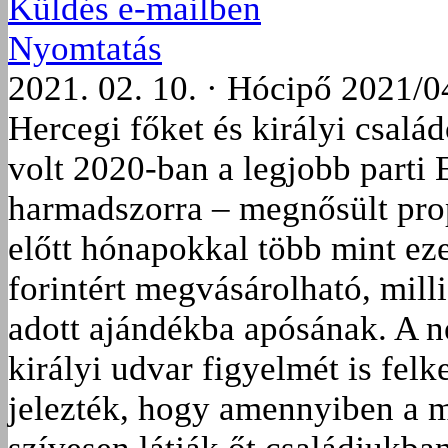
Küldés e-mailben
Nyomtatás
2021. 02. 10. · Hócipő 2021/0
Hercegi főket és királyi csalá
volt 2020-ban a legjobb part
harmadszorra – megnősült pro
előtt hónapokkal több mint eze
forintért megvásárolható, mil
adott ajándékba apósának. A
királyi udvar figyelmét is felke
jelezték, hogy amennyiben a mi