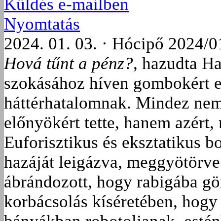
Küldés e-mailben
Nyomtatás
2024. 01. 03. · Hócipő 2024/0
Hová tűnt a pénz?
, hazudta H
szokásához híven gombokért elá
háttérhatalomnak. Mindez nem 
előnyökért tette, hanem azért,
Euforisztikus és eksztatikus b
hazáját leigázva, meggyötörve 
ábrándozott, hogy rabigába gö
korbácsolás kíséretében, hogy