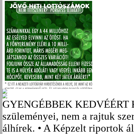
GYENGÉBBEK KEDVÉÉRT
szüleményei, nem a rajtuk sze
álhírek. • A Képzelt riportok á