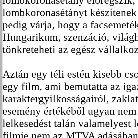
lombkoronasétány elöregszik, 
lombkoronasétányt készítenek
pedig várja, hogy a facsemeték
Hungarikum, szenzáció, világh
tönkreteheti az egész vállalko
Aztán egy téli estén kisebb cs
egy film, ami bemutatta az i
karaktergyilkosságairól, zaklat
esemény értékéből ugyan nem 
lelkesedést talán valamelyest l
filmje nem az MTVA adásában v