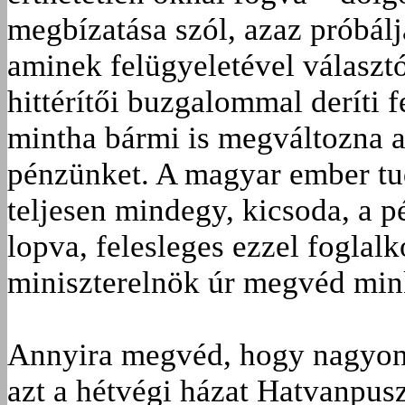
megbízatása szól, azaz próbálj
aminek felügyeletével választ
hittérítői buzgalommal deríti f
mintha bármi is megváltozna at
pénzünket. A magyar ember tud
teljesen mindegy, kicsoda, a p
lopva, felesleges ezzel foglal
miniszterelnök úr megvéd min
Annyira megvéd, hogy nagyon
azt a hétvégi házat Hatvanpus