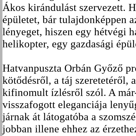
Ákos kirándulást szervezett. 
épületet, bár tulajdonképpen a
lényeget, hiszen egy hétvégi h
helikopter, egy gazdasági épül
Hatvanpuszta Orbán Győző pro
kötődésről, a táj szeretetéről, 
kifinomult ízlésről szól. A má
visszafogott eleganciája lenyű
járnak át látogatóba a szomsz
jobban illene ehhez az érzethe