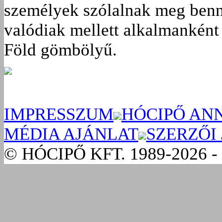
személyek szólalnak meg benn
valódiak mellett alkalmanként 
Föld gömbölyű.
IMPRESSZUM
HÓCIPŐ AN
MÉDIA AJÁNLAT
SZERZŐI
© HÓCIPŐ KFT. 1989-2026