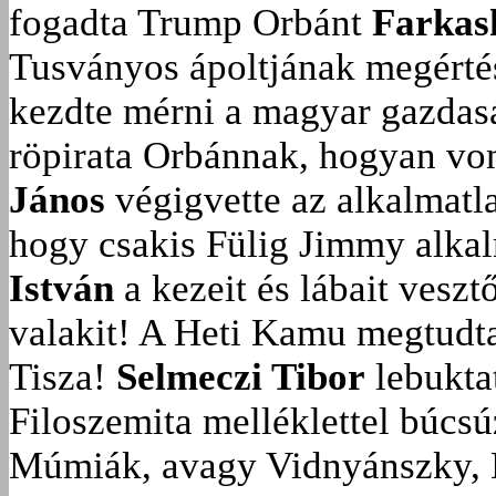
fogadta Trump Orbánt
Farkas
Tusványos ápoltjának megérté
kezdte mérni a magyar gazdasá
röpirata Orbánnak, hogyan vonu
János
végigvette az alkalmatla
hogy csakis Fülig Jimmy alka
István
a kezeit és lábait veszt
valakit!
A Heti Kamu megtudta:
Tisza!
Selmeczi Tibor
lebukta
Filoszemita melléklettel búcs
Múmiák, avagy Vidnyánszky, 