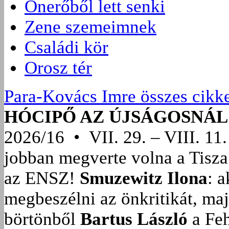
Önerőből lett senki
Zene szemeimnek
Családi kör
Orosz tér
Para-Kovács Imre összes cikk
HÓCIPŐ AZ ÚJSÁGOSNÁL
2026/16 • VII. 29. – VIII. 11.
jobban megverte volna a Tisza
az ENSZ!
Smuzewitz Ilona
: 
megbeszélni az önkritikát, ma
börtönből
Bartus László
a Feh