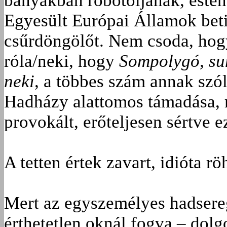
bányákban robotoljanak, esténk
Egyesült Európai Államok betil
csűrdöngölőt. Nem csoda, hog
róla/neki, hogy
Sompolygó, su
neki
, a többes szám annak szól
Hadházy alattomos támadása, 
provokált, erőteljesen sértve e
A tetten értek zavart, idióta 
Mert az egyszemélyes hadsereg
érthetetlen oknál fogva – dol