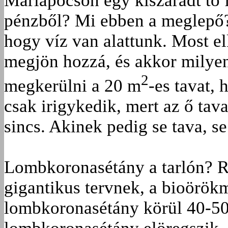
Máriapócson egy kiszáradt tó f
pénzből? Mi ebben a meglepő?
hogy víz van alattunk. Most el
megjön hozzá, és akkor milyen 
2
megkerülni a 20 m
-es tavat,
csak irigykedik, mert az ő tava
sincs. Akinek pedig se tava, se 
Lombkoronasétány a tarlón? R
gigantikus tervnek, a bioörök
lombkoronasétány körül 40-5