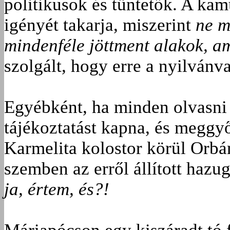
politikusok és tüntetők. A ka
igényét takarja, miszerint
ne m
mindenféle jöttment alakok, a
szolgált, hogy erre a nyilvánv
Egyébként, ha minden olvasni
tájékoztatást kapna, és meggy
Karmelita kolostor körül Orbá
szemben az erről állított haz
ja, értem, és?!