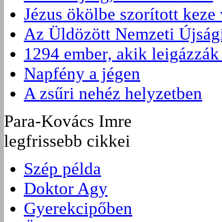
Jézus ökölbe szorított keze
Az Üldözött Nemzeti Újságí
1294 ember, akik leigázzák
Napfény a jégen
A zsűri nehéz helyzetben
Para-Kovács Imre
legfrissebb cikkei
Szép példa
Doktor Agy
Gyerekcipőben