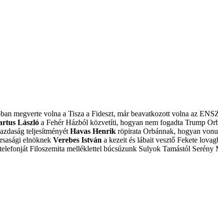
obban megverte volna a Tisza a Fideszt, már beavatkozott volna az ENS
artus László
a Fehér Házból közvetíti, hogyan nem fogadta Trump Or
azdaság teljesítményét
Havas Henrik
röpirata Orbánnak, hogyan vonulj
ársasági elnöknek
Verebes István
a kezeit és lábait vesztő Fekete lovagb
elefonját
Filoszemita melléklettel búcsúzunk Sulyok Tamástól
Serény 