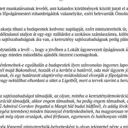
ett munkatársainak levelét, ami kalandos körülmények között jutott el a
 a főpolgármesteri rohambrigádok valamelyike, ezért belevarrták Ómoln
karja tiltani a budapestiek kedvenc napilapját, ezért miniszterelnök úr,
ktalanul utaljon át egy-egy milliárdot a szokásos számlaszámra, kül
sajtószabadságnak ára van, a keresztény sajtószabadságnak pedig plán
olytatódik a levél –, hogy a jövőben a Lokált úgynevezett újságárusok á
 hogy minden másodikba ajándék ötezrest csomagolnak.
érdemelnek-e egyáltalán a budapestiek ilyen színvonalas ingyenes lap
eszél majd Bakondival, hozzák el a kerítést a határról, oda már úgysem 
snak, és egy határozott alaptörvény-módosítással elvonják a főpolgárme
y nekiállhat elhordani a sittet a Ligetből, mert a tervek szerint a ber
a sajtószabadságot támadják, az olyan, mintha a kereszténydemokráci
ráciát támadják, akkor engem támadnak, ha pedig engem támadnak, ak
 Admiral Gorskov fregattal a Margit híd budai hídfőnél, és addig lövik 
egész teremben) minden bizonnyal értetlenkednének, ha magyarosan ren
ak még olyan országok, ahol férfiasan, egyenesen és hatékonyan védik
még légnemű miniszterelnök-helyettesként is olyan tekintettel nézte a m