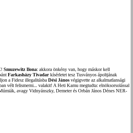
Z!
Smuzewitz Ilona
: akkora önkény van, hogy máskor kell
bánt
Farkasházy Tivadar
kísérletet tesz Tusványos ápoltjának
on a Fidesz illegalitásba
Dési János
végigvette az alkalmatlansági
an vélt felismerni... valakit!
A Heti Kamu megtudta: elnöksorsolással
Múmiák, avagy Vidnyánszky, Demeter és Orbán János Dénes NER-