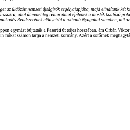
get az üldözött nemzeti újság­írók segélyalapjába, majd elindítunk két kö
yvárosokra, ahol átmenetileg rémuralmat építenek a moslék koalíció prib
ttműködés Rendszerének előnyeiről a rothadó Nyugattal szemben, mikö
 éppen egymást bújtatták a Pasaréti út teljes hosszában, ám Orbán Vikt
in-fiúkat számon tartja a nemzeti kormány. Azért a sofőrnek meghagytá