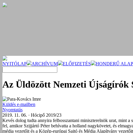
NYITÓLAP
ARCHÍVUM
ELŐFIZETÉS
HONDERŰ ALAP
Az Üldözött Nemzeti Újságírók 
Para-Kovács Imre
Küldés e-mailben
Nyomtatás
2019. 11. 06. · Hócipő 2019/23
Kevés dolog tudta annyira felbosszantani miniszterelnök urat, mint a 
fel, amikor Szijjártó Péter behívatta a holland nagykövetet, és elmagya
média vezetőit és a Közép-európai Sajtó és Média Alapítvány vezetőit 