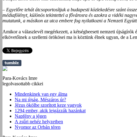
– Egyelőre tehát átcsoportosítjuk a budapesti közlekedésre szánt össze
médiafölényt, különös tekintettel a fővárosra és azokra a vidéki nag
mutatunk, a másikon az utca embere fog nyilatkozni a Nemzeti Együ
Amikor a válaszlevél megérkezett, a kétségbeesett nemzeti újság­írók
elkövetőinek a szellemi örökösei ma is köztünk élnek ugyan, de a Len
Para-Kovács Imre
legolvasottabb cikkei
Mindenkinek van egy álma
Na mi újság, Mészáros úr?
Jézus ökölbe szorított keze vagyok
1294 ember, akik leigázzák hazánkat
Napfény a jégen
A zsűri nehéz helyzetben
Nyomor az Orbán téren