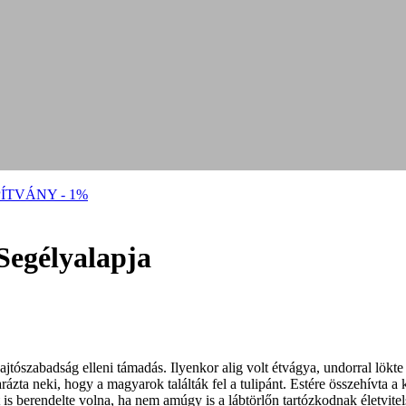
ÍTVÁNY - 1%
Segélyalapja
sajtószabadság elleni támadás. Ilyenkor alig volt étvágya, undorral lök
rázta neki, hogy a magyarok találták fel a tulipánt. Estére összehívta a 
is berendelte volna, ha nem amúgy is a lábtörlőn tartózkodnak életvite