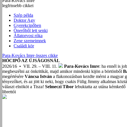
Para-Kovács Imre
legfrissebb cikkei
Szép példa
Doktor Agy
Gyerekcipőben
Önerőből lett senki
Állatorvosi róka
Zene szemeimnek
Családi kör
Para-Kovács Imre összes cikke
HÓCIPŐ AZ ÚJSÁGOSNÁL
2026/16 • VII. 29. – VIII. 11.
Para-Kovács Imre
: ha ennél is j
megbeszélni az önkritikát, majd amikor mindenki kijön a börtönből
B
megértésére
Váncsa István
a flakonozásban kezdte mérni a magyar g
tényezőket, és az jött ki neki, hogy csakis Fülig Jimmy alkalmas közt
választ elnököt a Tisza!
Selmeczi Tibor
lebuktatta az utána kémkedő t
librettói