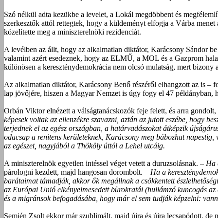
Szó nélkül adta kezükbe a levelet, a Lokál megdöbbent és megfélemlít
szerkesztők attól rettegtek, hogy a küldeményt elfogja a Várba menet
közelítette meg a miniszterelnöki rezidenciát.
A levélben az állt, hogy az alkalmatlan diktátor, Karácsony Sándor be a
valamint azért esedeznek, hogy az ELMŰ, a MOL és a Gazprom haladé
különösen a kereszténydemokrácia nem olcsó mulatság, mert bizony a 
Az alkalmatlan diktátor, Karácsony Benő részéről elhangzott az is – f
lap jövőjére, hiszen a Magyar Nemzet is úgy fogy el 47 példányban,
Orbán Viktor elnézett a válságtanácskozók feje felett, és arra gondolt,
képesek voltak az ellenzékre szavazni, aztán az jutott eszébe, hogy b
terjednek el az egész országban, a határvadászokat átképzik újságáru
odacsap a renitens kerületeknek, Karácsony meg bábozhat napestig, vag
az egészet, nagyjából a Thököly úttól a Lehel utcáig.
A miniszterelnök egyetlen intéssel véget vetett a duruzsolásnak. –
Ha 
párologni kezdett, majd hangosan dorombolt. –
Ha a kereszténydemok
barátaimat támadják, akkor ők megállnak a csökkentett észlelhetőségű
az Európai Unió elkényelmesedett bürokratái (hullámzó kuncogás az 
és a migránsok befogadásába, hogy már el sem tudják képzelni: vann
Semjén Zsolt ekkor már szublimált, majd újra és újra lecsapódott, de 