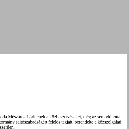
te oda Mészáros Lőrincnek a közbeszerzéseket, még az sem vidította
kormány sajtószabadságért felelős tagjait, berendelte a közszolgálati
lszerűen.