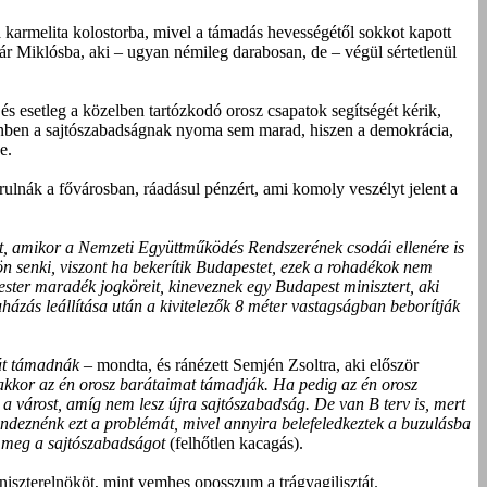
 karmelita kolostorba, mivel a támadás hevességétől sokkot kapott
ár Miklósba, aki – ugyan némileg darabosan, de – végül sértetlenül
 és esetleg a közelben tartózkodó orosz csapatok segítségét kérik,
önben a sajtószabadságnak nyoma sem marad, hiszen a demokrácia,
e.
rulnák a fővárosban, ráadásul pénzért, ami komoly veszélyt jelent a
ot, amikor a Nemzeti Együttműködés Rendszerének csodái ellenére is
jön senki, viszont ha bekerítik Budapestet, ezek a rohadékok nem
ster maradék jogköreit, kineveznek egy Budapest minisztert, aki
uházás leállítása után a kivitelezők 8 méter vastagságban beborítják
át támadnák
– mondta, és ránézett Semjén Zsoltra, aki először
kor az én orosz barátaimat támadják. Ha pedig az én orosz
a várost, amíg nem lesz újra sajtószabadság. De van B terv is, mert
deznénk ezt a problémát, mivel annyira belefeledkeztek a buzulásba
 meg a sajtószabadságot
(felhőtlen kacagás).
iniszterelnököt, mint vemhes oposszum a trágyagilisztát.