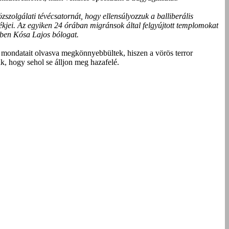
zszolgálati tévécsatornát, hogy ellensúlyozzuk a balliberális
ékjei. Az egyiken 24 órában migránsok által felgyújtott templomokat
zben Kósa Lajos bólogat.
or mondatait olvasva megkönnyebbültek, hiszen a vörös terror
k, hogy sehol se álljon meg hazafelé.