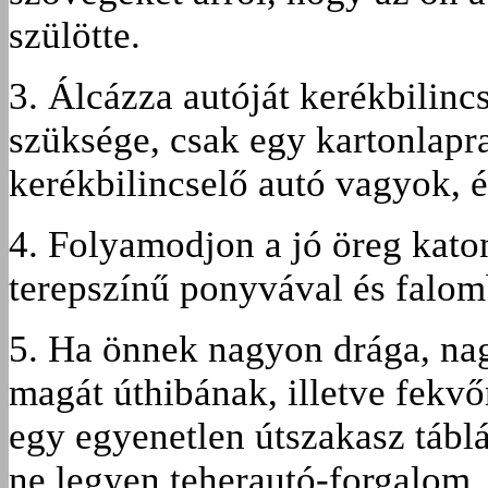
szülötte.
3. Álcázza autóját kerékbilin
szüksége, csak egy kartonlapra
kerékbilincselő autó vagyok, 
4. Folyamodjon a jó öreg katon
terepszínű ponyvával és falo
5. Ha önnek nagyon drága, nag
magát úthibának, illetve fekvő
egy egyenetlen útszakasz tábl
ne legyen teherautó-forgalom.