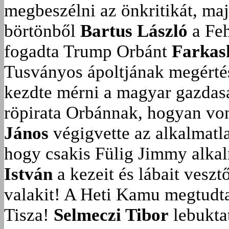
megbeszélni az önkritikát, ma
börtönből
Bartus László
a Feh
fogadta Trump Orbánt
Farkas
Tusványos ápoltjának megérté
kezdte mérni a magyar gazdasá
röpirata Orbánnak, hogyan vonu
János
végigvette az alkalmatla
hogy csakis Fülig Jimmy alka
István
a kezeit és lábait veszt
valakit!
A Heti Kamu megtudta:
Tisza!
Selmeczi Tibor
lebukta