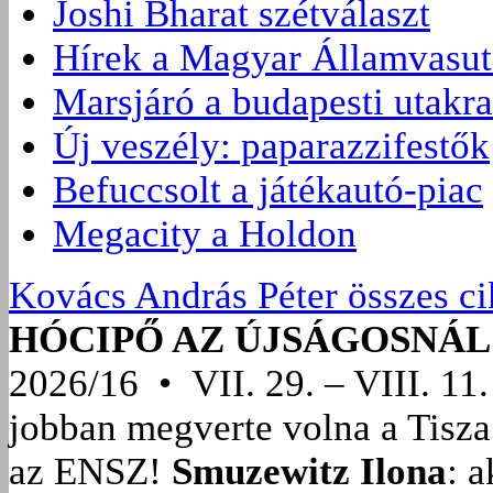
Joshi Bharat szétválaszt
Hírek a Magyar Államvasuta
Marsjáró a budapesti utakra
Új veszély: paparazzifestők
Befuccsolt a játékautó-piac
Megacity a Holdon
Kovács András Péter összes c
HÓCIPŐ AZ ÚJSÁGOSNÁL
2026/16 • VII. 29. – VIII. 11.
jobban megverte volna a Tisza
az ENSZ!
Smuzewitz Ilona
: 