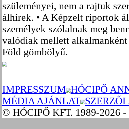
szüleményei, nem a rajtuk sze
álhírek. • A Képzelt riportok á
személyek szólalnak meg benn
valódiak mellett alkalmanként 
Föld gömbölyű.
IMPRESSZUM
HÓCIPŐ AN
MÉDIA AJÁNLAT
SZERZŐI
© HÓCIPŐ KFT. 1989-2026