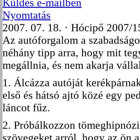
Küldés e-mailben
Nyomtatás
2007. 07. 18. · Hócipő 2007/1
Az autóforgalom a szabadságol
néhány tipp arra, hogy mit tegy
megállnia, és nem akarja váll
1. Álcázza autóját kerékpárna
első és hátsó ajtó közé egy ped
láncot fűz.
2. Próbálkozzon tömeghipnóziss
szövegeket arról, hogy az ön a