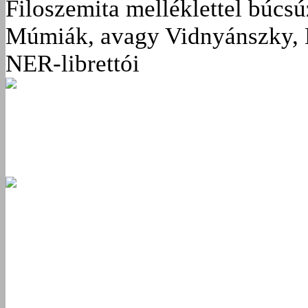
Filoszemita melléklettel búcs
Múmiák, avagy Vidnyánszky, 
NER-librettói