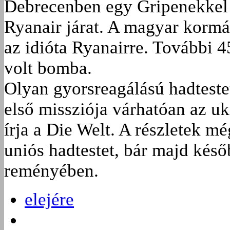
Debrecenben egy Gripenekkel k
Ryanair járat. A magyar kormán
az idióta Ryanairre. További 4
volt bomba.
Olyan gyorsreagálású hadtestet
első missziója várhatóan az ukr
írja a Die Welt. A részletek m
uniós hadtestet, bár majd késő
reményében.
elejére