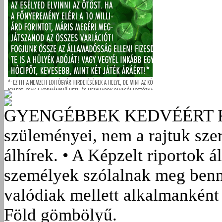
GYENGÉBBEK KEDVÉÉRT
szüleményei, nem a rajtuk sze
álhírek. • A Képzelt riportok á
személyek szólalnak meg benn
valódiak mellett alkalmanként 
Föld gömbölyű.