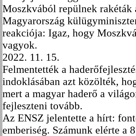
Moszkvából repülnek rakéták a 
Magyarország külügyminiszter
reakciója: Igaz, hogy Moszkvá
vagyok.
2022. 11. 15.
Felmentették a haderőfejlesztés
indoklásában azt közölték, ho
mert a magyar haderő a világon
fejleszteni tovább.
Az ENSZ jelentette a hírt: fon
emberiség. Számunk elérte a 8 