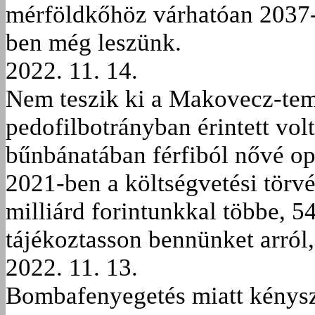
mérföldkőhöz várhatóan 2037-
ben még leszünk.
2022. 11. 14.
Nem teszik ki a Makovecz-tem
pedofilbotrányban érintett volt
bűnbánatában férfiból nővé ope
2021-ben a költségvetési tör
milliárd forintunkkal többe, 5
tájékoztasson bennünket arról
2022. 11. 13.
Bombafenyegetés miatt kénysze