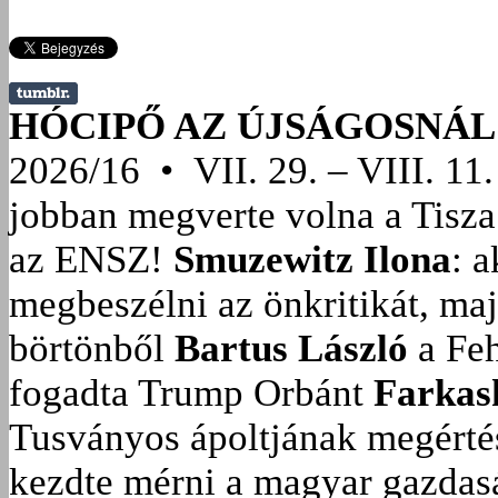
HÓCIPŐ AZ ÚJSÁGOSNÁL
2026/16 • VII. 29. – VIII. 11.
jobban megverte volna a Tisza
az ENSZ!
Smuzewitz Ilona
: 
megbeszélni az önkritikát, ma
börtönből
Bartus László
a Feh
fogadta Trump Orbánt
Farkas
Tusványos ápoltjának megérté
kezdte mérni a magyar gazdasá