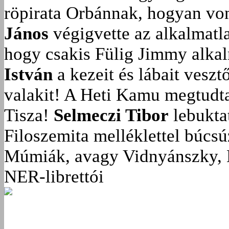
röpirata Orbánnak, hogyan vonu
János
végigvette az alkalmatla
hogy csakis Fülig Jimmy alka
István
a kezeit és lábait veszt
valakit!
A Heti Kamu megtudta:
Tisza!
Selmeczi Tibor
lebukta
Filoszemita melléklettel búcs
Múmiák, avagy Vidnyánszky, 
NER-librettói