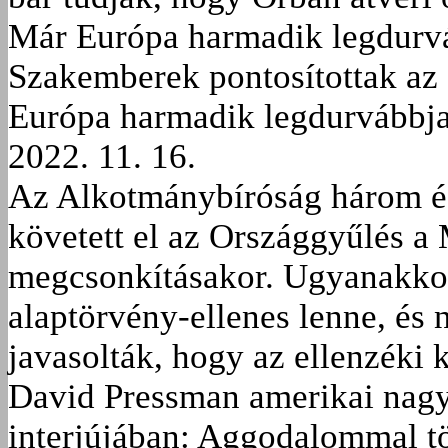
Már Európa harmadik legdurvá
Szakemberek pontosítottak az 
Európa harmadik legdurvábbja 
2022. 11. 16.
Az Alkotmánybíróság három és 
követett el az Országgyűlés
megcsonkításakor. Ugyanakkor 
alaptörvény-ellenes lenne, és
javasolták, hogy az ellenzéki
David Pressman amerikai nagyk
interjújában: Aggodalommal tö