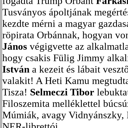
fogadta Trump Orbánt
Farkas
Tusványos ápoltjának megérté
kezdte mérni a magyar gazdasá
röpirata Orbánnak, hogyan vonu
János
végigvette az alkalmatla
hogy csakis Fülig Jimmy alka
István
a kezeit és lábait veszt
valakit!
A Heti Kamu megtudta:
Tisza!
Selmeczi Tibor
lebukta
Filoszemita melléklettel búcs
Múmiák, avagy Vidnyánszky, 
NER-librettói