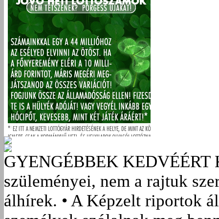
GYENGÉBBEK KEDVÉÉRT
szüleményei, nem a rajtuk sze
álhírek. • A Képzelt riportok á