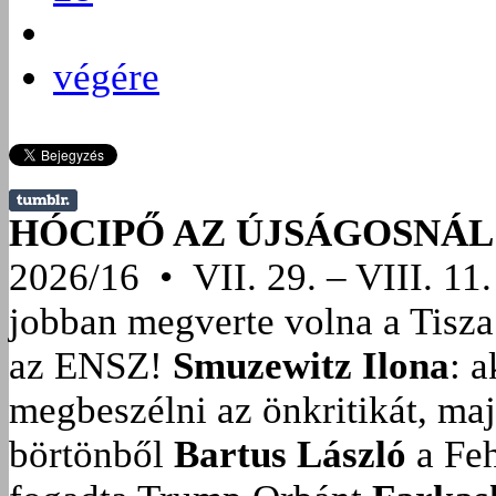
végére
HÓCIPŐ AZ ÚJSÁGOSNÁL
2026/16 • VII. 29. – VIII. 11.
jobban megverte volna a Tisza
az ENSZ!
Smuzewitz Ilona
: 
megbeszélni az önkritikát, ma
börtönből
Bartus László
a Feh