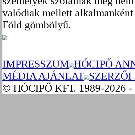
személyek szólalnak meg benn
valódiak mellett alkalmanként 
Föld gömbölyű.
IMPRESSZUM
HÓCIPŐ AN
MÉDIA AJÁNLAT
SZERZŐI
© HÓCIPŐ KFT. 1989-2026