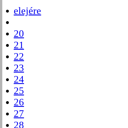
elejére
20
21
22
23
24
25
26
27
28