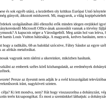
ese és sok egyéb után), a kezdetben oly kritikus Európai Unió kénytele
még gúnyolt, átkozott módszereit. Mi, magyarok, a világ kopipésztelt
rdekek szolgálatában álló ellenzéki erők minden idegen erejükkel igyek
ohánykereskedő Microsoft Office-ának azonosítói vannak a törvény fájlj
nymusok? A kapucnis néger a Városligetből. Meg aztán hol van leírva,
t hamis Louis Vuitton hátizsákja. A magyarok, kedves barátaim, nem sz
nt hogy a radikális, 68-as baloldal szócsöve, Fábry Sándor az egyre szé
 az afrikás metaforákat.
amosak vagyunk nem rátérni a sikereinkre, miközben hasítunk.
ölpiszkálni az emberek széles körű közhangulatát, az eredmények dohán
zélnek.
ete! Persze az ilyesmit nem adják le a svéd közszolgálati televízióba
rekműsorok iránt, nagyköveti szinten.
célja? Ki lett mondva, nem? Hát hogy visszaszorítsa a dohányzást, vég
kotin terén kicsapongókat. És most a szemünkkel láthatjuk: a dohányzás,