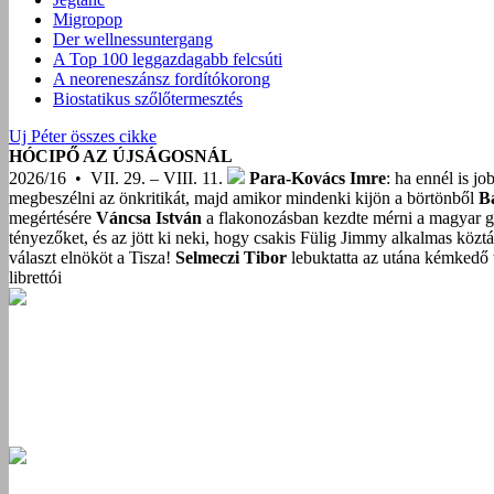
Migropop
Der wellnessuntergang
A Top 100 leggazdagabb felcsúti
A neoreneszánsz fordítókorong
Biostatikus szőlőtermesztés
Uj Péter összes cikke
HÓCIPŐ AZ ÚJSÁGOSNÁL
2026/16 • VII. 29. – VIII. 11.
Para-Kovács Imre
: ha ennél is j
megbeszélni az önkritikát, majd amikor mindenki kijön a börtönből
B
megértésére
Váncsa István
a flakonozásban kezdte mérni a magyar g
tényezőket, és az jött ki neki, hogy csakis Fülig Jimmy alkalmas közt
választ elnököt a Tisza!
Selmeczi Tibor
lebuktatta az utána kémkedő t
librettói