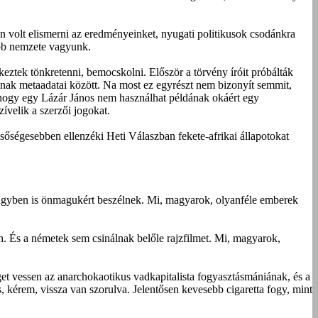
n volt elismerni az eredményeinket, nyugati politikusok csodánkra
ebb nemzete vagyunk.
eztek tönkretenni, bemocskolni. Először a törvény íróit próbálták
ának metaadatai között. Na most ez egyrészt nem bizonyít semmit,
 hogy egy Lázár János nem használhat példának okáért egy
ívelik a szerzői jogokat.
lsőségesebben ellenzéki Heti Válaszban fekete-afrikai állapotokat
yügyben is önmagukért beszélnek. Mi, magyarok, olyanféle emberek
n. És a németek sem csinálnak belőle rajzfilmet. Mi, magyarok,
et vessen az anarchokaotikus vadkapitalista fogyasztásmániának, és a
 kérem, vissza van szorulva. Jelentősen kevesebb cigaretta fogy, mint