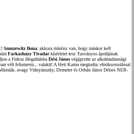
Z!
Smuzewitz Ilona
: akkora önkény van, hogy máskor kell
bánt
Farkasházy Tivadar
kísérletet tesz Tusványos ápoltjának
on a Fidesz illegalitásba
Dési János
végigvette az alkalmatlansági
an vélt felismerni... valakit!
A Heti Kamu megtudta: elnöksorsolással
Múmiák, avagy Vidnyánszky, Demeter és Orbán János Dénes NER-