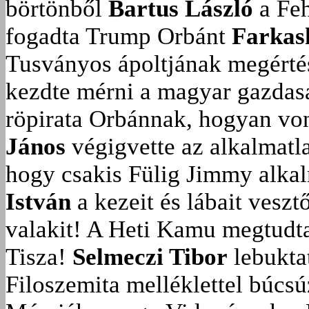
börtönből
Bartus László
a Feh
fogadta Trump Orbánt
Farkas
Tusványos ápoltjának megérté
kezdte mérni a magyar gazdasá
röpirata Orbánnak, hogyan vonu
János
végigvette az alkalmatla
hogy csakis Fülig Jimmy alka
István
a kezeit és lábait veszt
valakit!
A Heti Kamu megtudta:
Tisza!
Selmeczi Tibor
lebukta
Filoszemita melléklettel búcs