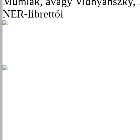
Múmiák, avagy Vidnyánszky, 
NER-librettói