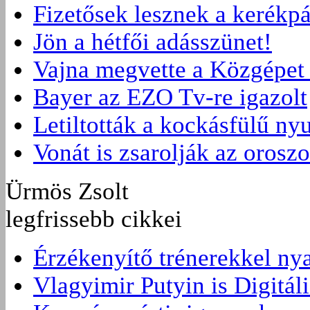
Fizetősek lesznek a kerékpá
Jön a hétfői adásszünet!
Vajna megvette a Közgépet 
Bayer az EZO Tv-re igazolt
Letiltották a kockásfülű nyu
Vonát is zsarolják az orosz
Ürmös Zsolt
legfrissebb cikkei
Érzékenyítő trénerekkel ny
Vlagyimir Putyin is Digitáli