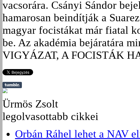
vacsorára. Csányi Sándor beje
hamarosan beindítják a Suare
magyar focistákat már fiatal k
be. Az akadémia bejáratára min
VIGYÁZAT, A FOCISTÁK 
Ürmös Zsolt
legolvasottabb cikkei
Orbán Ráhel lehet a NAV e