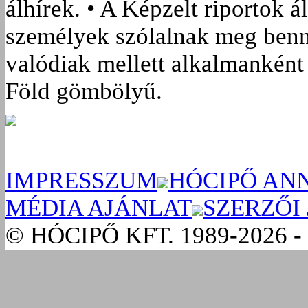
álhírek. • A Képzelt riportok á
személyek szólalnak meg benn
valódiak mellett alkalmanként 
Föld gömbölyű.
IMPRESSZUM
HÓCIPŐ AN
MÉDIA AJÁNLAT
SZERZŐI
© HÓCIPŐ KFT. 1989-2026