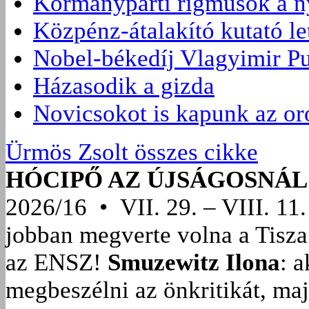
Kormánypárti rigmusok a ny
Közpénz-átalakító kutató l
Nobel-békedíj Vlagyimir Pu
Házasodik a gizda
Novicsokot is kapunk az or
Ürmös Zsolt összes cikke
HÓCIPŐ AZ ÚJSÁGOSNÁL
2026/16 • VII. 29. – VIII. 11.
jobban megverte volna a Tisza
az ENSZ!
Smuzewitz Ilona
: 
megbeszélni az önkritikát, ma