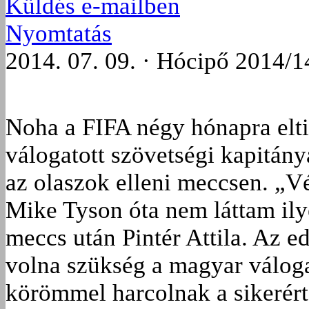
Küldés e-mailben
Nyomtatás
2014. 07. 09. · Hócipő 2014/1
Noha a FIFA négy hónapra elti
válogatott szövetségi kapitán
az olaszok elleni meccsen. „V
Mike Tyson óta nem láttam ilye
meccs után Pintér Attila. Az ed
volna szükség a magyar válogat
körömmel harcolnak a sikerért,