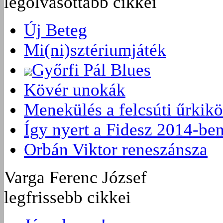
legolvasottabb cikkei
Új Beteg
Mi(ni)sztériumjáték
Győrfi Pál Blues
Kövér unokák
Menekülés a felcsúti űrkikö
Így nyert a Fidesz 2014-be
Orbán Viktor reneszánsza
Varga Ferenc József
legfrissebb cikkei