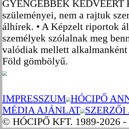
GYENGÉBBEK KEDVÉÉRT
szüleményei, nem a rajtuk sze
álhírek. • A Képzelt riportok á
személyek szólalnak meg benn
valódiak mellett alkalmanként 
Föld gömbölyű.
IMPRESSZUM
HÓCIPŐ AN
MÉDIA AJÁNLAT
SZERZŐI
© HÓCIPŐ KFT. 1989-2026