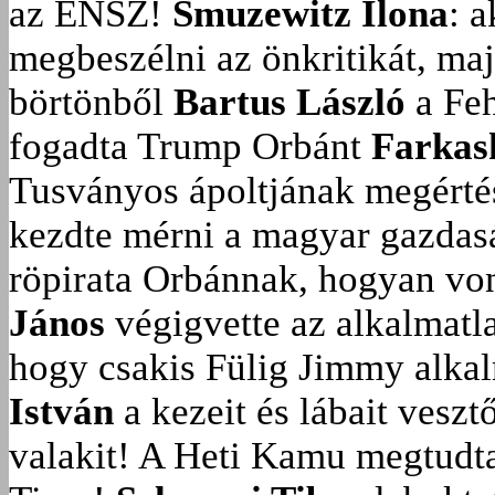
az ENSZ!
Smuzewitz Ilona
: 
megbeszélni az önkritikát, ma
börtönből
Bartus László
a Feh
fogadta Trump Orbánt
Farkas
Tusványos ápoltjának megérté
kezdte mérni a magyar gazdasá
röpirata Orbánnak, hogyan vonu
János
végigvette az alkalmatla
hogy csakis Fülig Jimmy alka
István
a kezeit és lábait veszt
valakit!
A Heti Kamu megtudta: