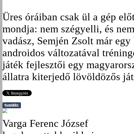
Üres óráiban csak ül a gép előt
mondja: nem szégyelli, és nem
vadász, Semjén Zsolt már egy 
androidos változatával tréninge
játék fejlesztői egy magyaror
állatra kiterjedő lövöldözős já
Varga Ferenc József