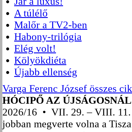
Jár a luxus!
A túlélő
Malőr a TV2-ben
Habony-trilógia
Elég volt!
Kölyökdiéta
Újabb ellenség
Varga Ferenc József összes ci
HÓCIPŐ AZ ÚJSÁGOSNÁL
2026/16 • VII. 29. – VIII. 11.
jobban megverte volna a Tisza