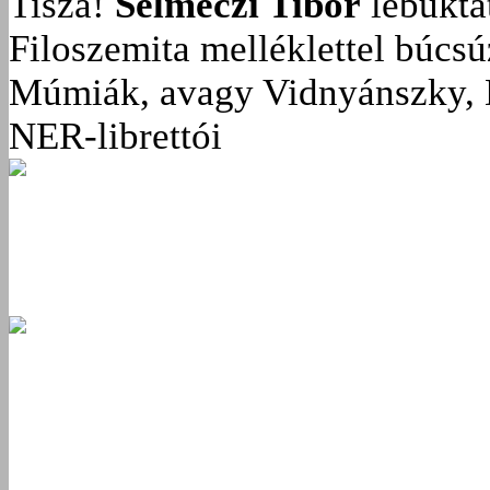
Tisza!
Selmeczi Tibor
lebukta
Filoszemita melléklettel búcs
Múmiák, avagy Vidnyánszky, 
NER-librettói