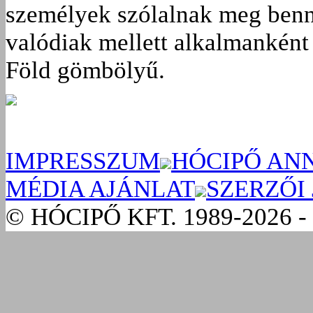
személyek szólalnak meg benn
valódiak mellett alkalmanként 
Föld gömbölyű.
IMPRESSZUM
HÓCIPŐ AN
MÉDIA AJÁNLAT
SZERZŐI
© HÓCIPŐ KFT. 1989-2026