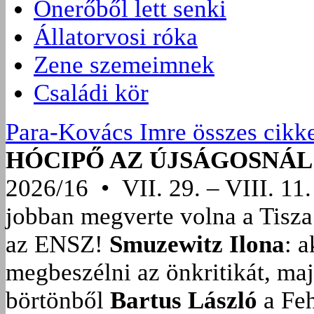
Önerőből lett senki
Állatorvosi róka
Zene szemeimnek
Családi kör
Para-Kovács Imre összes cikk
HÓCIPŐ AZ ÚJSÁGOSNÁL
2026/16 • VII. 29. – VIII. 11.
jobban megverte volna a Tisza
az ENSZ!
Smuzewitz Ilona
: 
megbeszélni az önkritikát, ma
börtönből
Bartus László
a Feh