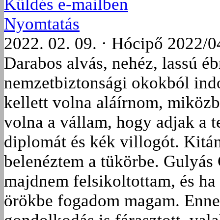
Küldés e-mailben
Nyomtatás
2022. 02. 09. · Hócipő 2022/0
Darabos alvás, nehéz, lassú éb
nemzetbiztonsági okokból ind
kellett volna aláírnom, miközb
volna a vállam, hogy adjak a 
diplomát és kék villogót. Kitá
belenéztem a tükörbe. Gulyás 
majdnem felsikoltottam, és ha 
örökbe fogadom magam. Ennek 