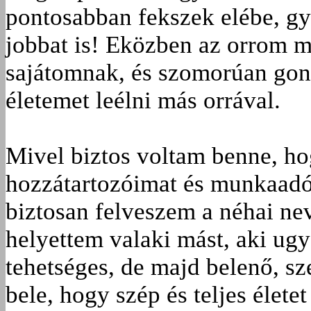
pontosabban fekszek elébe, gye
jobbat is! Eközben az orrom m
sajátomnak, és szomorúan gond
életemet leélni más orrával.
Mivel biztos voltam benne, hog
hozzátartozóimat és munka­adó
biztosan felveszem a néhai n
helyettem valaki mást, aki ug
tehetséges, de majd belenő, s
bele, hogy szép és teljes élete