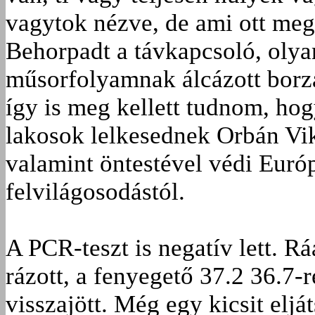
vagytok nézve, de ami ott megy
Behorpadt a távkapcsoló, olya
műsorfolyamnak álcázott borz
így is meg kellett tudnom, hog
lakosok lelkesednek Orbán Vik
valamint öntestével védi Euró
felvilágosodástól.
A PCR-teszt is negatív lett. R
rázott, a fenyegető 37.2 36.7-
visszajött. Még egy kicsit eljá