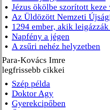
Jézus ökölbe szorított keze
Az Üldözött Nemzeti Újságí
1294 ember, akik leigázzák
Napfény a jégen
A zsűri nehéz helyzetben
Para-Kovács Imre
legfrissebb cikkei
Szép példa
Doktor Agy
Gyerekcipőben