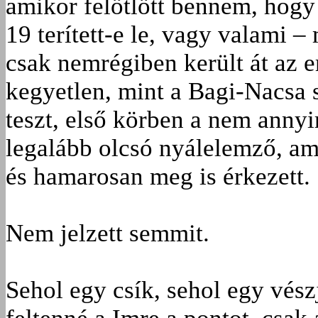
amikor felötlött bennem, hog
19 terített-e le, vagy valami –
csak nemrégiben került át az e
kegyetlen, mint a Bagi-Nacsa
teszt, első körben a nem annyi
legalább olcsó nyálelemző, amit
és hamarosan meg is érkezett.
Nem jelzett semmit.
Sehol egy csík, sehol egy vészj