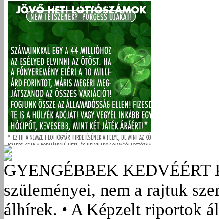
GYENGÉBBEK KEDVÉÉRT
szüleményei, nem a rajtuk sze
álhírek. • A Képzelt riportok á