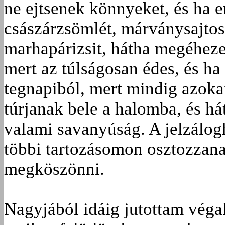
ne ejtsenek könnyeket, és ha e
császárzsömlét, márványsajtos
marhapárizsit, hátha megéheze
mert az túlságosan édes, és ha 
tegnapiból, mert mindig azoka
túrjanak bele a halomba, és hát
valami savanyúság. A jelzálog
többi tartozásomon osztozzan
megköszönni.
Nagyjából idáig jutottam vég