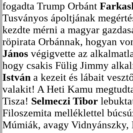
fogadta Trump Orbánt
Farkas
Tusványos ápoltjának megérté
kezdte mérni a magyar gazdasá
röpirata Orbánnak, hogyan vonu
János
végigvette az alkalmatla
hogy csakis Fülig Jimmy alka
István
a kezeit és lábait veszt
valakit!
A Heti Kamu megtudta:
Tisza!
Selmeczi Tibor
lebukta
Filoszemita melléklettel búcs
Múmiák, avagy Vidnyánszky, 