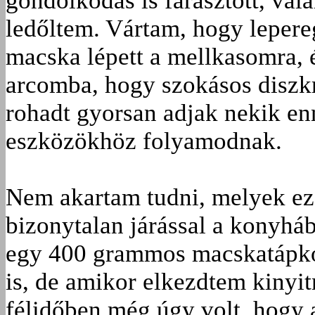
gondolkodás is fárasztott, val
ledőltem. Vártam, hogy lepere
macska lépett a mellkasomra, 
arcomba, hogy szokásos diszkr
rohadt gyorsan adjak nekik e
eszközökhöz folyamodnak.
Nem akartam tudni, melyek e
bizonytalan járással a konyh
egy 400 grammos macskatápkon
is, de amikor elkezdtem kinyitn
félidőben még úgy volt, hogy 