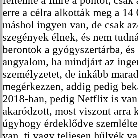
feltenné a Imre a pontot, csak
erre a célra alkották meg a 14
máshol ingyen van, de csak az
szegények élnek, és nem tudná
berontok a gyógyszertárba, és
angyalom, ha mindjárt az inger
személyzetet, de inkább marad
megérkezzen, addig pedig beka
2018-ban, pedig Netflix is va
akaródzott, most viszont arra
úgyhogy érdeklődve szemlélte
van, ti vagy teljesen hülyék v