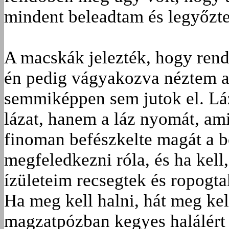
mindent beleadtam és legyőzt
A macskák jelezték, hogy ren
én pedig vágyakozva néztem a
semmiképpen sem jutok el. Láza
lázat, hanem a láz nyomát, am
finoman befészkelte magát a b
megfeledkezni róla, és ha kell,
ízületeim recsegtek és ropogtak
Ha meg kell halni, hát meg kel
magzatpózban kegyes halálért