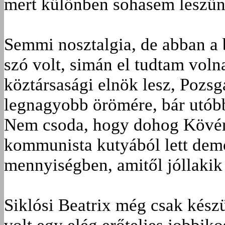
mert különben sohasem leszün
Semmi nosztalgia, de abban a
szó volt, simán el tudtam voln
köztársasági elnök lesz, Pozs
legnagyobb örömére, bár utóbb
Nem csoda, hogy dohog Kövér 
kommunista kutyából lett dem
mennyiségben, amitől jóllakik 
Siklósi Beatrix még csak készü