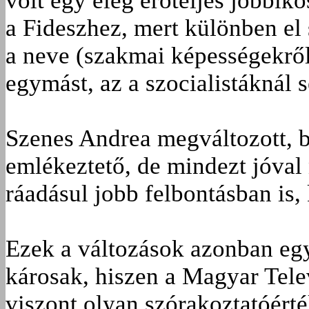
volt egy elég erőteljes jobbiko
a Fideszhez, mert különben el
a neve (szakmai képességekről
egymást, az a szocialistáknál 
Szenes Andrea megváltozott, bá
emlékeztető, de mindezt jóval
ráadásul jobb felbontásban i
Ezek a változások azonban eg
károsak, hiszen a Magyar Tele
viszont olyan szórakoztatóért