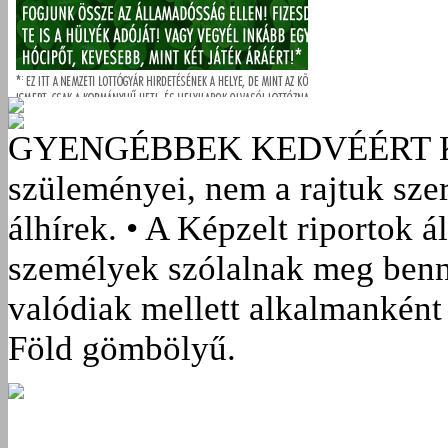
GYENGÉBBEK KEDVÉÉRT
szüleményei, nem a rajtuk sze
álhírek. • A Képzelt riportok á
személyek szólalnak meg benn
valódiak mellett alkalmanként 
Föld gömbölyű.