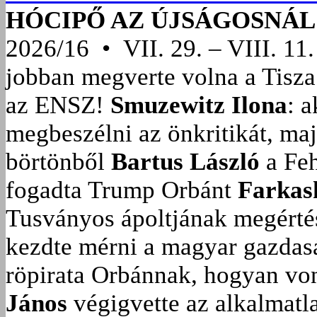
HÓCIPŐ AZ ÚJSÁGOSNÁL
2026/16 • VII. 29. – VIII. 11.
jobban megverte volna a Tisza
az ENSZ!
Smuzewitz Ilona
: 
megbeszélni az önkritikát, ma
börtönből
Bartus László
a Feh
fogadta Trump Orbánt
Farkas
Tusványos ápoltjának megérté
kezdte mérni a magyar gazdasá
röpirata Orbánnak, hogyan vonu
János
végigvette az alkalmatla