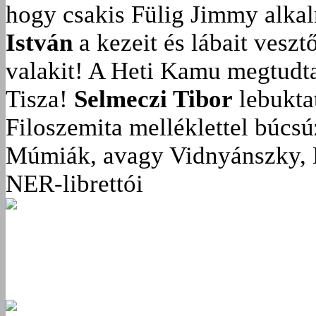
hogy csakis Fülig Jimmy alka
István
a kezeit és lábait veszt
valakit!
A Heti Kamu megtudta:
Tisza!
Selmeczi Tibor
lebukta
Filoszemita melléklettel búcs
Múmiák, avagy Vidnyánszky, 
NER-librettói