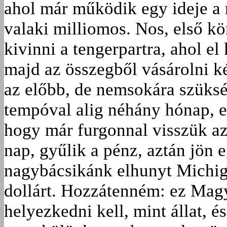
ahol már működik egy ideje a r
valaki milliomos. Nos, első kö
kivinni a tengerpartra, ahol el
majd az összegből vásárolni ké
az előbb, de nemsokára szükség
tempóval alig néhány hónap, e
hogy már furgonnal visszük az 
nap, gyűlik a pénz, aztán jön 
nagybácsikánk elhunyt Michig
dollárt. Hozzátenném: ez Magy
helyezkedni kell, mint állat, é