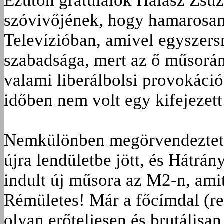
Ezúton gratulálok Halász Zsu
szóvivőjének, hogy hamarosan
Televízióban, amivel egyszer
szabadsága, mert az ő műsorán
valami liberálbolsi provokáció
időben nem volt egy kifejezett
Nemkülönben megörvendeztett
újra lendületbe jött, és Hátrá
indult új műsora az M2-n, ami
Rémületes! Már a főcímdal (r
olyan erőteljesen és brutálisa