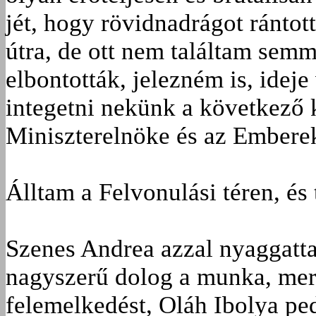
jét, hogy rövidnadrágot ránto
útra, de ott nem találtam semm
elbontották, jelezném is, idej
integetni nekünk a következő 
Miniszterelnöke és az Embere
Álltam a Felvonulási téren, és
Szenes Andrea azzal nyaggatta
nagyszerű dolog a munka, mer
felemelkedést, Oláh Ibolya pe