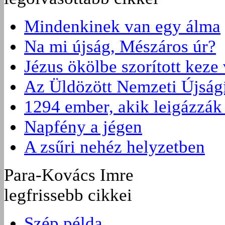
Mindenkinek van egy álma
Na mi újság, Mészáros úr?
Jézus ökölbe szorított keze
Az Üldözött Nemzeti Újságí
1294 ember, akik leigázzák
Napfény a jégen
A zsűri nehéz helyzetben
Para-Kovács Imre
legfrissebb cikkei
Szép példa