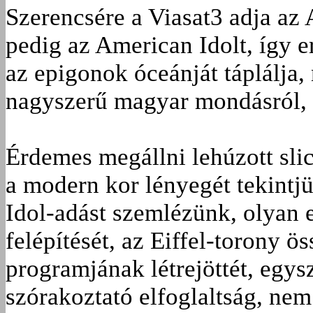
Szerencsére a Viasat3 adja az
pedig az American Idolt, így e
az epigonok óceánját táplálja,
nagyszerű magyar mondásról, mi
Érdemes megállni lehúzott slic
a modern kor lényegét tekint
Idol-adást szemlézünk, olyan 
felépítését, az Eiffel-torony ö
programjának létrejöttét, egy
szórakoztató elfoglaltság, nem