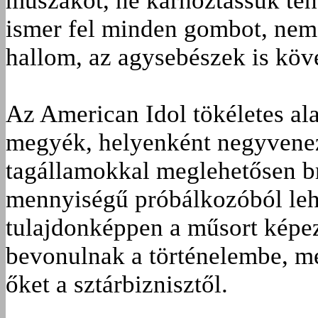
műszakot, ne kárhoztassuk teh
ismer fel minden gombot, nem
hallom, az agysebészek is köve
Az American Idol tökéletes a
megyék, helyenként negyvenez
tagállamokkal meglehetősen br
mennyiségű próbálkozóból lehet
tulajdonképpen a műsort képe
bevonulnak a történelembe, me
őket a sztárbiznisztől.