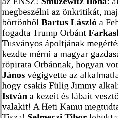
az ENSZ!
Smuzewitz Ilona
: 
megbeszélni az önkritikát, ma
börtönből
Bartus László
a Feh
fogadta Trump Orbánt
Farkas
Tusványos ápoltjának megérté
kezdte mérni a magyar gazdasá
röpirata Orbánnak, hogyan vonu
János
végigvette az alkalmatla
hogy csakis Fülig Jimmy alka
István
a kezeit és lábait veszt
valakit!
A Heti Kamu megtudta:
Tisza!
Selmeczi Tibor
lebukta