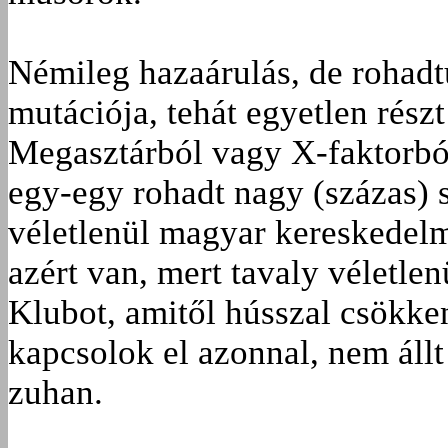
Némileg hazaárulás, de rohad
mutációja, tehát egyetlen rész
Megasztárból vagy X-faktorból
egy-egy rohadt nagy (százas) 
véletlenül magyar kereskedelm
azért van, mert tavaly véletle
Klubot, amitől hússzal csökke
kapcsolok el azonnal, nem áll
zuhan.