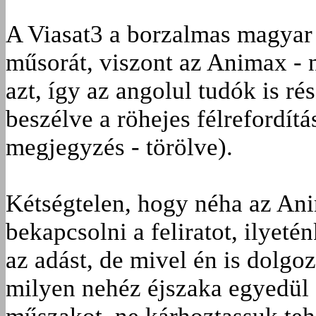
A Viasat3 a borzalmas magyar 
műsorát, viszont az Animax - 
azt, így az angolul tudók is r
beszélve a röhejes félrefordít
megjegyzés - törölve).
Kétségtelen, hogy néha az Ani
bekapcsolni a feliratot, ilyet
az adást, de mivel én is dolg
milyen nehéz éjszaka egyedül 