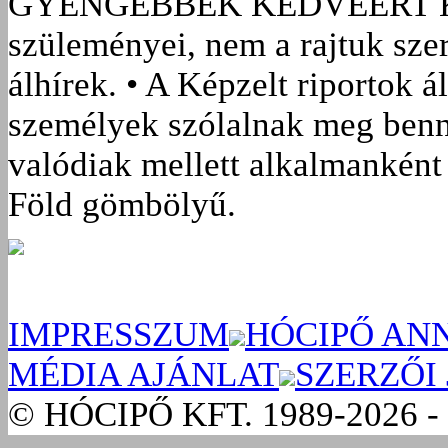
GYENGÉBBEK KEDVÉÉRT
szüleményei, nem a rajtuk sze
álhírek. • A Képzelt riportok á
személyek szólalnak meg benn
valódiak mellett alkalmanként 
Föld gömbölyű.
IMPRESSZUM
HÓCIPŐ AN
MÉDIA AJÁNLAT
SZERZŐI
© HÓCIPŐ KFT. 1989-2026