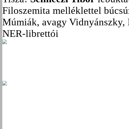
Filoszemita melléklettel búcs
Múmiák, avagy Vidnyánszky, 
NER-librettói