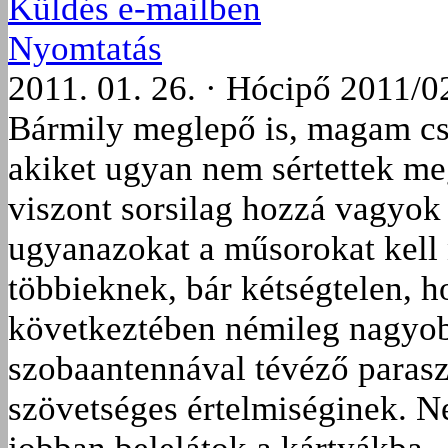
Küldés e-mailben
Nyomtatás
2011. 01. 26. · Hócipő 2011/0
Bármily meglepő is, magam cs
akiket ugyan nem sértettek me
viszont sorsilag hozzá vagyok
ugyanazokat a műsorokat kell 
többieknek, bár kétségtelen, 
következtében némileg nagyobb
szobaantennával tévéző paras
szövetséges értelmiséginek. Ne