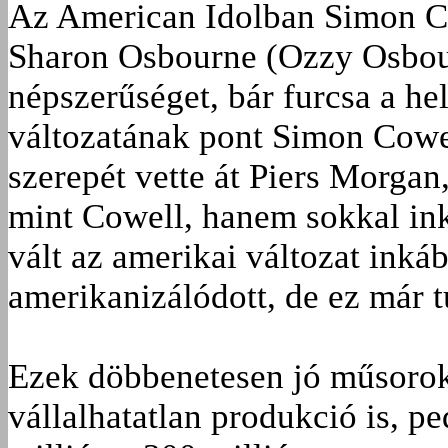
Az American Idolban Simon Co
Sharon Osbourne (Ozzy Osbour
népszerűséget, bár furcsa a he
változatának pont Simon Cowell
szerepét vette át Piers Morgan
mint Cowell, hanem sokkal ink
vált az amerikai változat inká
amerikanizálódott, de ez már tú
Ezek döbbenetesen jó műsorok
vállalhatatlan produkció is, p