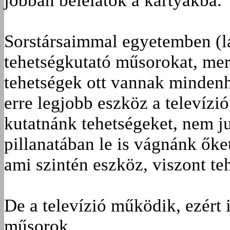
jobban belelátok a kártyákba.
Sorstársaimmal egyetemben (l
tehetségkutató műsorokat, mer
tehetségek ott vannak mindenho
erre legjobb eszköz a televíz
kutatnánk tehetségeket, nem j
pillanatában le is vágnánk őke
ami szintén eszköz, viszont te
De a televízió működik, ezért
műsorok.