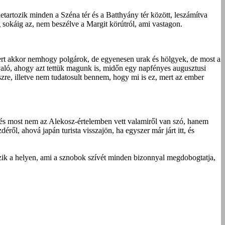
etartozik minden a Széna tér és a Batthyány tér között, leszámítva
 sokáig az, nem beszélve a Margit körútról, ami vastagon.
mert akkor nemhogy polgárok, de egyenesen urak és hölgyek, de most a
ivaló, ahogy azt tettük magunk is, midőn egy napfényes augusztusi
szre, illetve nem tudatosult bennem, hogy mi is ez, mert az ember
, és most nem az Alekosz-értelemben vett valamiről van szó, hanem
ől, ahová japán turista visszajön, ha egyszer már járt itt, és
kezik a helyen, ami a sznobok szívét minden bizonnyal megdobogtatja,