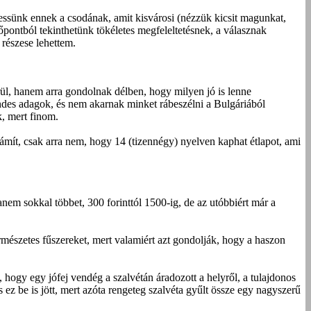
hessünk ennek a csodának, amit kisvárosi (nézzük kicsit magunkat,
pontból tekinthetünk tökéletes megfeleltetésnek, a válasznak
 részese lehettem.
ül, hanem arra gondolnak délben, hogy milyen jó is lenne
rendes adagok, és nem akarnak minket rábeszélni a Bulgáriából
k, mert finom.
ít, csak arra nem, hogy 14 (tizennégy) nyelven kaphat étlapot, ami
anem sokkal többet, 300 forinttól 1500-ig, de az utóbbiért már a
rmészetes fűszereket, mert valamiért azt gondolják, hogy a haszon
t, hogy egy jófej vendég a szalvétán áradozott a helyről, a tulajdonos
ez be is jött, mert azóta rengeteg szalvéta gyűlt össze egy nagyszerű