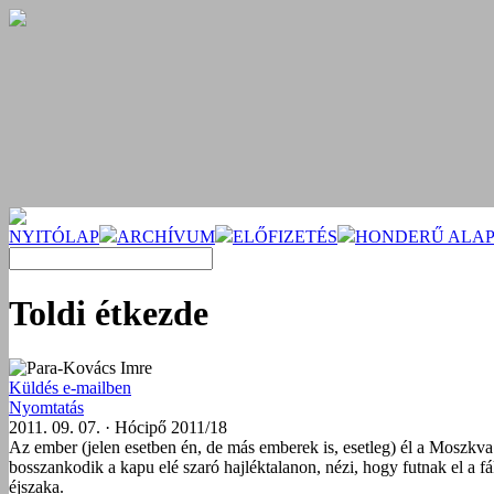
NYITÓLAP
ARCHÍVUM
ELŐFIZETÉS
HONDERŰ ALAP
Toldi étkezde
Para-Kovács Imre
Küldés e-mailben
Nyomtatás
2011. 09. 07. · Hócipő 2011/18
Az ember (jelen esetben én, de más emberek is, esetleg) él a Moszkv
bosszankodik a kapu elé szaró hajléktalanon, nézi, hogy futnak el a f
éjszaka.