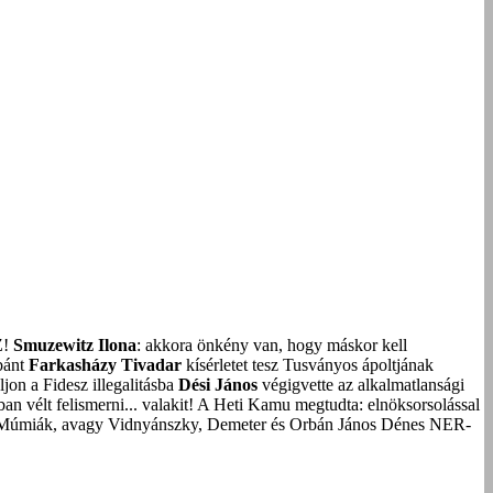
Z!
Smuzewitz Ilona
: akkora önkény van, hogy máskor kell
bánt
Farkasházy Tivadar
kísérletet tesz Tusványos ápoltjának
on a Fidesz illegalitásba
Dési János
végigvette az alkalmatlansági
an vélt felismerni... valakit!
A Heti Kamu megtudta: elnöksorsolással
Múmiák, avagy Vidnyánszky, Demeter és Orbán János Dénes NER-