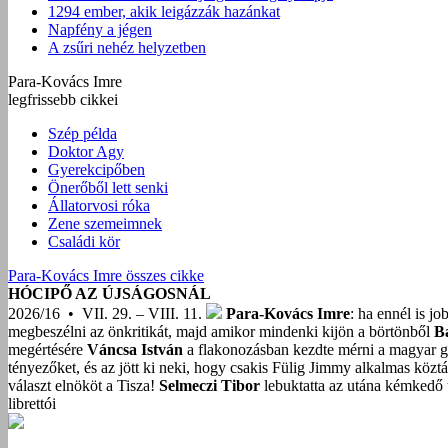
1294 ember, akik leigázzák hazánkat
Napfény a jégen
A zsűri nehéz helyzetben
Para-Kovács Imre
legfrissebb cikkei
Szép példa
Doktor Agy
Gyerekcipőben
Önerőből lett senki
Állatorvosi róka
Zene szemeimnek
Családi kör
Para-Kovács Imre összes cikke
HÓCIPŐ AZ ÚJSÁGOSNÁL
2026/16 • VII. 29. – VIII. 11.
Para-Kovács Imre
: ha ennél is j
megbeszélni az önkritikát, majd amikor mindenki kijön a börtönből
B
megértésére
Váncsa István
a flakonozásban kezdte mérni a magyar g
tényezőket, és az jött ki neki, hogy csakis Fülig Jimmy alkalmas közt
választ elnököt a Tisza!
Selmeczi Tibor
lebuktatta az utána kémkedő t
librettói