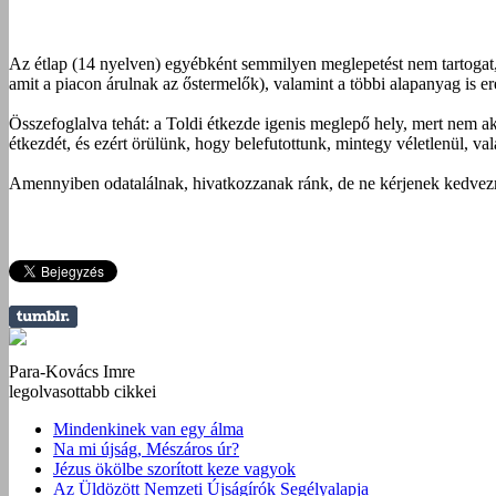
Az étlap (14 nyelven) egyébként semmilyen meglepetést nem tartogat,
amit a piacon árulnak az őstermelők), valamint a többi alapanyag is er
Összefoglalva tehát: a Toldi étkezde igenis meglepő hely, mert nem ak
étkezdét, és ezért örülünk, hogy belefutottunk, mintegy véletlenül, val
Amennyiben odatalálnak, hivatkozzanak ránk, de ne kérjenek kedvezmé
Para-Kovács Imre
legolvasottabb cikkei
Mindenkinek van egy álma
Na mi újság, Mészáros úr?
Jézus ökölbe szorított keze vagyok
Az Üldözött Nemzeti Újságírók Segélyalapja