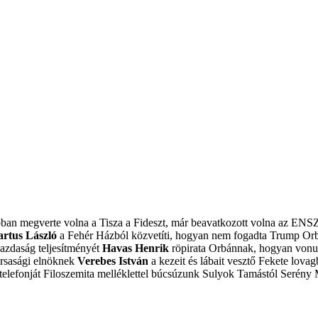
obban megverte volna a Tisza a Fideszt, már beavatkozott volna az ENS
artus László
a Fehér Házból közvetíti, hogyan nem fogadta Trump Or
azdaság teljesítményét
Havas Henrik
röpirata Orbánnak, hogyan vonulj
ársasági elnöknek
Verebes István
a kezeit és lábait vesztő Fekete lovagb
elefonját
Filoszemita melléklettel búcsúzunk Sulyok Tamástól
Serény 