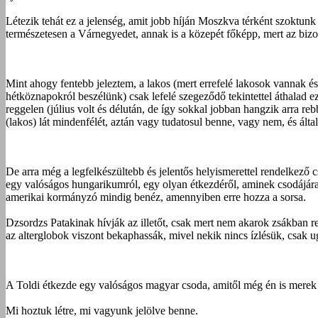
Létezik tehát ez a jelenség, amit jobb híján Moszkva térként szoktunk
természetesen a Várnegyedet, annak is a közepét főképp, mert az biz
Mint ahogy fentebb jeleztem, a lakos (mert errefelé lakosok vannak 
hétköznapokról beszélünk) csak lefelé szegeződő tekintettel áthalad e
reggelen (július volt és délután, de így sokkal jobban hangzik arra r
(lakos) lát mindenfélét, aztán vagy tudatosul benne, vagy nem, és álta
De arra még a legfelkészültebb és jelentős helyismerettel rendelkez
egy valóságos hungarikumról, egy olyan étkezdéről, aminek csodájára já
amerikai kormányzó mindig benéz, amennyiben erre hozza a sorsa.
Dzsordzs Patakinak hívják az illetőt, csak mert nem akarok zsákban r
az alterglobok viszont bekaphassák, mivel nekik nincs ízlésük, csak 
A Toldi étkezde egy valóságos magyar csoda, amitől még én is merek 
Mi hoztuk létre, mi vagyunk jelölve benne.