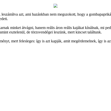
 leszámítva azt, ami hazánkban nem megszokott, hogy a gombapaprikás 
edeti.
arnak minket átvágni, hanem reális áron reális kajákat kínálnak, mi ped
amint esztelenül, de törzsvendégei leszünk, mert kincset találtunk.
nyt, mert felesleges: így is azt kapják, amit megérdemelnek, így is az