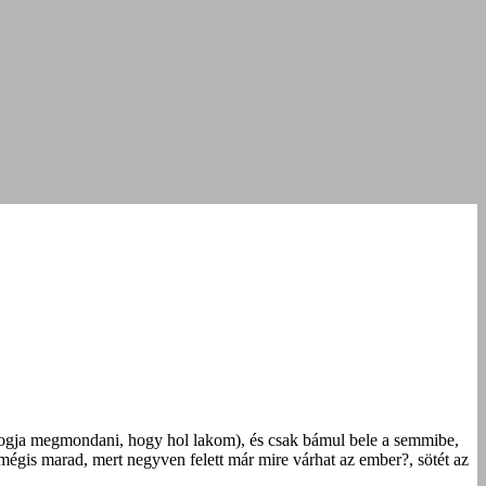
 fogja megmondani, hogy hol lakom), és csak bámul bele a semmibe,
 mégis marad, mert negyven felett már mire várhat az ember?, sötét az