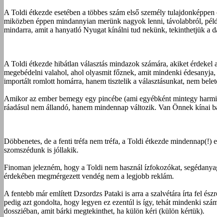
A Toldi étkezde esetében a többes szám első személy tulajdonképpen e
miközben éppen mindannyian merünk nagyok lenni, távolabbról, például
mindarra, amit a hanyatló Nyugat kínálni tud nekünk, tekinthetjük a 
A Toldi étkezde hibátlan választás mindazok számára, akiket érdekel
megebédelni valahol, ahol olyasmit főznek, amit mindenki édesanyja, a
importált romlott homárra, hanem tisztelik a választásunkat, nem bel
Amikor az ember bemegy egy pincébe (ami egyébként mintegy harminc 
ráadásul nem állandó, hanem mindennap változik. Van Önnek kínai barát
Döbbenetes, de a fenti tréfa nem tréfa, a Toldi étkezde mindennap(!) e
szomszédunk is jóllakik.
Finoman jelezném, hogy a Toldi nem használ ízfokozókat, segédanyagok
érdekében megmérgezett vendég nem a legjobb reklám.
A fentebb már említett Dzsordzs Pataki is arra a szalvétára írta fel és
pedig azt gondolta, hogy legyen ez ezentúl is így, tehát mindenki szá
dossziéban, amit bárki megtekinthet, ha külön kéri (külön kértük).