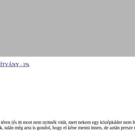
ÍTVÁNY - 1%
a téren (és itt most nem nyitnék vitát, mert nekem egy középkáder nem
ák, talán még arra is gondol, hogy el kéne menni innen, de aztán persze