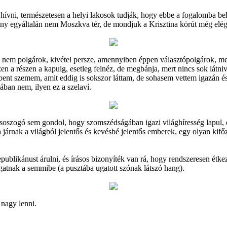
 hívni, természetesen a helyi lakosok tudják, hogy ebbe a fogalomba bel
ony egyáltalán nem Moszkva tér, de mondjuk a Krisztina körút még elég
és nem polgárok, kivétel persze, amennyiben éppen választópolgárok, 
zen a részen a kapuig, esetleg felnéz, de megbánja, mert nincs sok látn
ebbent szemem, amit eddig is sokszor láttam, de sohasem vettem igazán é
lában nem, ilyen ez a szelaví.
ő csoszogó sem gondol, hogy szomszédságában igazi világhíresség lapul
rnak a világból jelentős és kevésbé jelentős emberek, egy olyan kifőzdér
epublikánust árulni, és írásos bizonyíték van rá, hogy rendszeresen ét
ugatnak a semmibe (a pusztába ugatott szónak látszó hang).
nagy lenni.