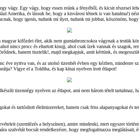
gy vágy. Egy vágy, hogy essen reánk a fényéből, és kicsit részesei le
 Amerika, és lássuk be, hogy a kisvárosi létnek is van hatalma!) néző
dacnak, hogy igenis, tudunk mi ilyet, tudunk mi jobbat, köszönöm, hogy
 a magyar kifőzdei élet, akik nem gumiabroncsokra vágynak a testük kör
hol nincs procc és eltartott kisujj, ahol csak ízek vannak és szagok, 
etörődnek, hanem tisztelik!, majd megkapjuk, amit kértünk, és megesszü
éve nyitva van, és az utolsó tizenhét évben egy kézben, mindenre szám
ja? Vigye el a Toldiba, és kap kínai nyelven írott étlapot!
lkészíti tizennégy nyelven az étlapot, ami nem három tételt tartalmaz, h
at és tartósított élelmiszereket, hanem csak friss alapanyagokat és te
zrevételeit (szemlézés a helyszínen), amire mindenki, mert egyszer történ
mára szalvétát bocsát rendelkezésre, hogy megfogalmazza meglátásait, és 